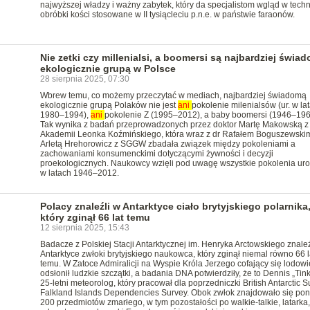
najwyższej władzy i ważny zabytek, który da specjalistom wgląd w tech
obróbki kości stosowane w II tysiącleciu p.n.e. w państwie faraonów.
Nie zetki czy millenialsi, a boomersi są najbardziej świa
ekologicznie grupą w Polsce
28 sierpnia 2025, 07:30
Wbrew temu, co możemy przeczytać w mediach, najbardziej świadomą
ekologicznie grupą Polaków nie jest
ani
pokolenie milenialsów (ur. w la
1980–1994),
ani
pokolenie Z (1995–2012), a baby boomersi (1946–196
Tak wynika z badań przeprowadzonych przez doktor Martę Makowską z
Akademii Leonka Koźmińskiego, która wraz z dr Rafałem Boguszewskim
Arletą Hrehorowicz z SGGW zbadała związek między pokoleniami a
zachowaniami konsumenckimi dotyczącymi żywności i decyzji
proekologicznych. Naukowcy wzięli pod uwagę wszystkie pokolenia ur
w latach 1946–2012.
Polacy znaleźli w Antarktyce ciało brytyjskiego polarnika
który zginął 66 lat temu
12 sierpnia 2025, 15:43
Badacze z Polskiej Stacji Antarktycznej im. Henryka Arctowskiego znaleź
Antarktyce zwłoki brytyjskiego naukowca, który zginął niemal równo 66 l
temu. W Zatoce Admiralicji na Wyspie Króla Jerzego cofający się lodowi
odsłonił ludzkie szczątki, a badania DNA potwierdziły, że to Dennis „Tink”
25-letni meteorolog, który pracował dla poprzedniczki British Antarctic S
Falkland Islands Dependencies Survey. Obok zwłok znajdowało się po
200 przedmiotów zmarłego, w tym pozostałości po walkie-talkie, latarka, 