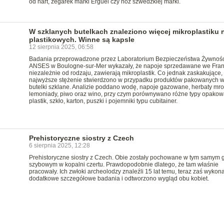
od nart, zegarek marki Erguel czy nóż szwedzkiej marki.
W szklanych butelkach znaleziono więcej mikroplastiku 
plastikowych. Winne są kapsle
12 sierpnia 2025, 06:58
Badania przeprowadzone przez Laboratorium Bezpieczeństwa Żywnośc
ANSES w Boulogne-sur-Mer wykazały, że napoje sprzedawane we Franc
niezależnie od rodzaju, zawierają mikroplastik. Co jednak zaskakujące,
najwyższe stężenie stwierdzono w przypadku produktów pakowanych 
butelki szklane. Analizie poddano wodę, napoje gazowane, herbaty mr
lemoniady, piwo oraz wino, przy czym porównywano różne typy opakow
plastik, szkło, karton, puszki i pojemniki typu cubitainer.
Prehistoryczne siostry z Czech
6 sierpnia 2025, 12:28
Prehistoryczne siostry z Czech. Obie zostały pochowane w tym samym 
szybowym w kopalni czertu. Prawdopodobnie dlatego, że tam właśnie
pracowały. Ich zwłoki archeolodzy znaleźli 15 lat temu, teraz zaś wykon
dodatkowe szczegółowe badania i odtworzono wygląd obu kobiet.