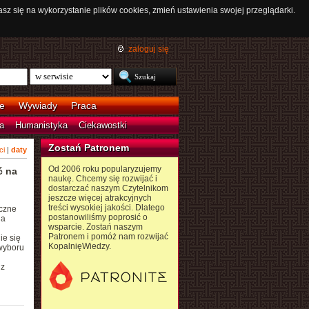
asz się na wykorzystanie plików cookies, zmień ustawienia swojej przeglądarki.
zaloguj się
e
Wywiady
Praca
a
Humanistyka
Ciekawostki
Zostań Patronem
ci
|
daty
Od 2006 roku popularyzujemy
ć na
naukę. Chcemy się rozwijać i
dostarczać naszym Czytelnikom
jeszcze więcej atrakcyjnych
treści wysokiej jakości. Dlatego
iczne
postanowiliśmy poprosić o
na
wsparcie. Zostań naszym
Patronem i pomóż nam rozwijać
ie się
KopalnięWiedzy.
wyboru
 z