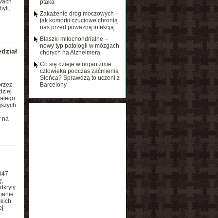
ywach
ptaka
yli,
Zakażenie dróg moczowych –
jak komórki czuciowe chronią
nas przed poważną infekcją
Blaszki mitochondrialne –
nowy typ patologii w mózgach
dział
chorych na Alzheimera
Co się dzieje w organizmie
człowieka podczas zaćmienia
Słońca? Sprawdzą to uczeni z
przez
Barcelony
dziej
tałego
ejszych
y na
347
ę,
dkryty
nienie
skich
ej