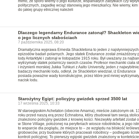
mimo, że sporo wiemy o jego kulturze, wspaniałych zabytkach czy wpł
politycznych, zagadkę wciąż stanowią jego mieszkańcy. Nie wiemy, kim b
do jakiej grupy etnicznej należeli
Dlaczego legendarny Endurance zatonął? Shackleton wie
o jego licznych słabościach
7 października 2025, 08:20
Dramatyczna wyprawa Ernesta Shackletona to jeden z najsłynniejszych
epizodów badań polarnych. Jego statek Endurance został zmiażdżony 
lody Antarktyki i zatonął w listopadzie 1915 roku. Był uważany za najbar
wytrzymały statek polarniczy swoich czasów. Profesor mechaniki ciała s
i inżynierii morskiej Jukka Tuhkuri z Aalto University, jeden z najwybitni
badaczy mechaniki lodu, odkrył, że Shackleton wiedział, iż Endurance
posiada poważne wady konstrukcyjne, przez które jest mniej wytrzymał
nacisk lodu.
Starożytny Egipt: policyjny gwizdek sprzed 3500 lat
17 września 2025, 10:33
W staroegipskim Achetaton (obecnie Amarna), mieście założonym ok. 1
roku przed naszą erą przez Echnatona, który zbudował tam swoją stolic
znaleziono policyjny gwizdek z krowiej kości. Niezwykły artefakt został o
w Stone Village, położonej na peryferiach wiosce robotników, a jego ist
to wsparcie dla poglądu, że miejsce to – ze względu na bliskość królew
grobowców, przy budowie których pracowali robotnicy – podlegało ścisł
kontroli policyjnej. To pierwszy egipski gwizdek znaleziony w kontekście