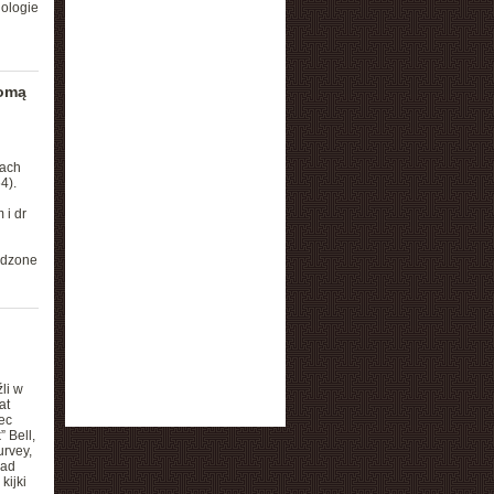
nologie
domą
tach
4).
 i dr
odzone
,
li w
at
ec
 Bell,
urvey,
nad
kijki