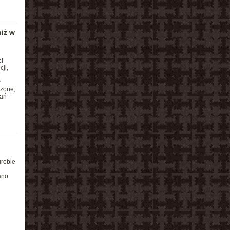
niż w
i
ji,
w
ożone,
ań –
grobie
ano