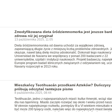
Zmodyfikowana dieta śródziemnomorka jest jeszcze bard
zdrowa niż jej oryginał
13 października 2025, 11:05
Dieta śródziemnomorska od dawna uchodzi za wyjątkowo zdrową,
zapewniającą długie życie z mniejszą liczbą problemów zdrowotnych. J
okazuje, nawet taką dietę można udoskonalić. Dokonali tego naukowcy 
Universidad de Navarra we współpracy z ponad 200 badaczami z 22
uniwersytetów, szpitali i instytucji naukowych. Projekt badawczy, najwię
Europie program badań klinicznych związanych z odżywianiem się, ucz
Navarry rozpoczęli w 2013 roku.
Mieszkańcy Teotihuacán przodkami Azteków? Duńczycy
próbują odczytać tamtejsze pismo
8 października 2025, 08:44
Teotihuacán, jedno z najwspanialszych miast i kultur Ameryki, wciąż sta
dla nas tajemnicę. Miasto zaczęło rozwijać się około I wieku przed nasz
W okresie największego rozkwitu, pomiędzy III a VI wiekiem mieszkało 
być może 200 tysięcy osób, należało więc do największych miast świata.