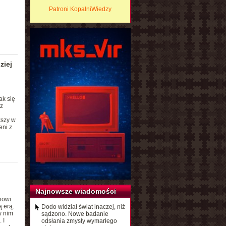
Patroni KopalniWiedzy
ziej
ak się
z
kszy w
eni z
Najnowsze wiadomości
nowi
ą erą.
Dodo widział świat inaczej, niż
w nim
sądzono. Nowe badanie
 I
odsłania zmysły wymarłego