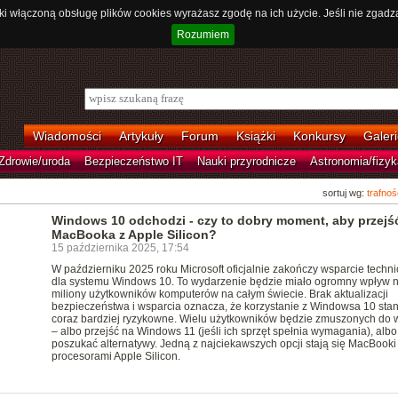
ki włączoną obsługę plików cookies wyrażasz zgodę na ich użycie. Jeśli nie zgadz
Rozumiem
Wiadomości
Artykuły
Forum
Książki
Konkursy
Galeri
Zdrowie/uroda
Bezpieczeństwo IT
Nauki przyrodnicze
Astronomia/fizyk
sortuj wg:
trafnoś
Windows 10 odchodzi - czy to dobry moment, aby przejś
MacBooka z Apple Silicon?
15 października 2025, 17:54
W październiku 2025 roku Microsoft oficjalnie zakończy wsparcie techn
dla systemu Windows 10. To wydarzenie będzie miało ogromny wpływ 
miliony użytkowników komputerów na całym świecie. Brak aktualizacji
bezpieczeństwa i wsparcia oznacza, że korzystanie z Windowsa 10 stan
coraz bardziej ryzykowne. Wielu użytkowników będzie zmuszonych do 
– albo przejść na Windows 11 (jeśli ich sprzęt spełnia wymagania), albo
poszukać alternatywy. Jedną z najciekawszych opcji stają się MacBooki
procesorami Apple Silicon.