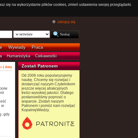
asz się na wykorzystanie plików cookies, zmień ustawienia swojej przeglądarki.
zaloguj się
e
Wywiady
Praca
a
Humanistyka
Ciekawostki
Zostań Patronem
ci
|
daty
Od 2006 roku popularyzujemy
naukę. Chcemy się rozwijać i
dostarczać naszym Czytelnikom
spoiw
jeszcze więcej atrakcyjnych
rii
treści wysokiej jakości. Dlatego
postanowiliśmy poprosić o
jeść
wsparcie. Zostań naszym
ę w
Patronem i pomóż nam rozwijać
KopalnięWiedzy.
ę, gdy