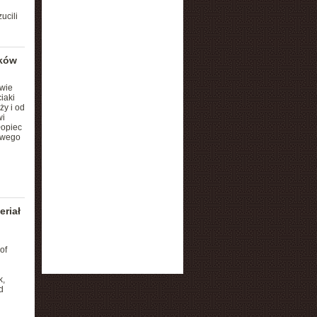
ucili
yków
wie
iaki
ży i od
wi
łopiec
owego
eriał
of
k,
d