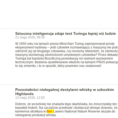
Sztuczna inteligencja zdaje test Turinga lepiej niż ludzie
21 maja 2026, 09:58
W 1950 roku na łamach pisma Mind Alan Turing zaproponował prosty
eksperyment myślowy – jeśli człowiek rozmawiający z maszyną nie potra
odróżnić jej od drugiego człowieka, czy możemy stwierdzić, że zdolnośc
maszyny dorównują zdolnościom umysłowym człowieka? Przez dekady 
Turinga był bardziej filozoficzną prowokacją niż realnym wyzwaniem
technicznym. Badania opublikowane właśnie na łamach PNAS pokazują
to się zmieniło, i to w sposób, który powinien nas zastanowić
Pozostałości nielegalnej destylarni whisky w szkockim
Highlands
13 maja 2026, 12:05
Dobrze, że wcześniej nie znalazła tego skarbówka, bo zniszczyłaby ten
kawałek historii. Na szczęście przetrwał i dostarczył silnego dowodu, że
kamienna struktura w
Ben
Lawers National Nature Reserve służyła do
nielegalnej produkcji whisky.