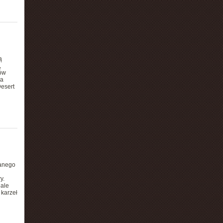
ą
,
dów
na
esert
wanego
y.
 ale
 karzeł