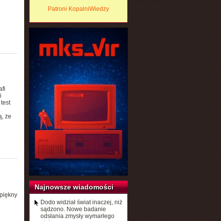
Patroni KopalniWiedzy
fi
i
test
, że
Najnowsze wiadomości
 piękny
Dodo widział świat inaczej, niż
sądzono. Nowe badanie
odsłania zmysły wymarłego