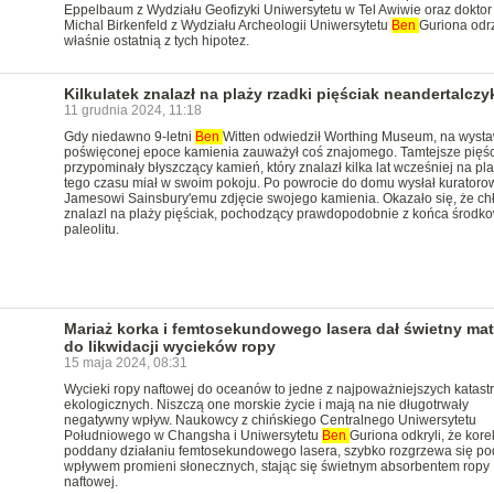
Eppelbaum z Wydziału Geofizyki Uniwersytetu w Tel Awiwie oraz doktor
Michal Birkenfeld z Wydziału Archeologii Uniwersytetu
Ben
Guriona odrz
właśnie ostatnią z tych hipotez.
Kilkulatek znalazł na plaży rzadki pięściak neandertalcz
11 grudnia 2024, 11:18
Gdy niedawno 9-letni
Ben
Witten odwiedził Worthing Museum, na wysta
poświęconej epoce kamienia zauważył coś znajomego. Tamtejsze pięśc
przypominały błyszczący kamień, który znalazł kilka lat wcześniej na pla
tego czasu miał w swoim pokoju. Po powrocie do domu wysłał kuratoro
Jamesowi Sainsbury'emu zdjęcie swojego kamienia. Okazało się, że ch
znalazl na plaży pięściak, pochodzący prawdopodobnie z końca środk
paleolitu.
Mariaż korka i femtosekundowego lasera dał świetny mat
do likwidacji wycieków ropy
15 maja 2024, 08:31
Wycieki ropy naftowej do oceanów to jedne z najpoważniejszych katastr
ekologicznych. Niszczą one morskie życie i mają na nie długotrwały
negatywny wpływ. Naukowcy z chińskiego Centralnego Uniwersytetu
Południowego w Changsha i Uniwersytetu
Ben
Guriona odkryli, że kore
poddany działaniu femtosekundowego lasera, szybko rozgrzewa się po
wpływem promieni słonecznych, stając się świetnym absorbentem ropy
naftowej.