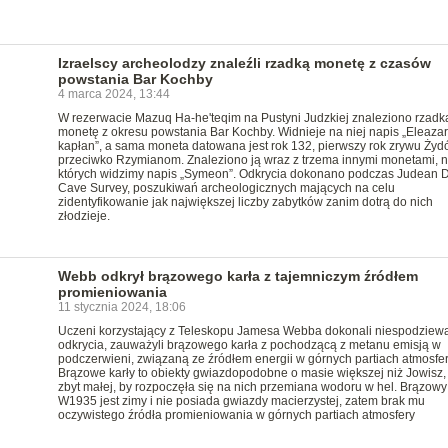
Izraelscy archeolodzy znaleźli rzadką monetę z czasów
powstania Bar Kochby
4 marca 2024, 13:44
W rezerwacie Mazuq Ha-he'teqim na Pustyni Judzkiej znaleziono rzadk
monetę z okresu powstania Bar Kochby. Widnieje na niej napis „Eleazar
kapłan”, a sama moneta datowana jest rok 132, pierwszy rok zrywu Ży
przeciwko Rzymianom. Znaleziono ją wraz z trzema innymi monetami, 
których widzimy napis „Symeon”. Odkrycia dokonano podczas Judean D
Cave Survey, poszukiwań archeologicznych mających na celu
zidentyfikowanie jak największej liczby zabytków zanim dotrą do nich
złodzieje.
Webb odkrył brązowego karła z tajemniczym źródłem
promieniowania
11 stycznia 2024, 18:06
Uczeni korzystający z Teleskopu Jamesa Webba dokonali niespodzie
odkrycia, zauważyli brązowego karła z pochodzącą z metanu emisją w
podczerwieni, związaną ze źródłem energii w górnych partiach atmosfer
Brązowe karły to obiekty gwiazdopodobne o masie większej niż Jowisz,
zbyt małej, by rozpoczęła się na nich przemiana wodoru w hel. Brązowy
W1935 jest zimy i nie posiada gwiazdy macierzystej, zatem brak mu
oczywistego źródła promieniowania w górnych partiach atmosfery