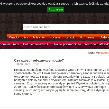
ki włączoną obsługę plików cookies wyrażasz zgodę na ich użycie. Jeśli nie zgadz
Rozumiem
Wiadomości
Artykuły
Forum
Książki
Konkursy
Galeri
Zdrowie/uroda
Bezpieczeństwo IT
Nauki przyrodnicze
Astronomia/fizyk
sortuj wg:
trafnoś
Czy szczur odczuwa empatię?
7 lipca 2026, 08:35
Empatia, zdolność do współodczuwania wraz z innymi, jest jednym ze 
społeczeństw. W 2011 roku amerykańscy naukowcy zaobserwowali w se
eksperymentów, że szczury najpierw uwalniały inne szczury z pułapki, a
następnie dzieliły się nimi pożywieniem, zamiast zostawić je w klatce i z
samemu. Czyżby szczury odczuwały empatię? Wyniki te potwierdziły si
2019 roku. Jak wówczas informowaliśmy, gdy szczury widzą cierpiące
zwierzę, w ich mózgach aktywują się te same neurony, które aktywują si
same cierpią.