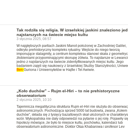
Tak rodziła się religia. W izraelskiej jaskini znaleziono je
najstarszych na świecie miejsc kultu
3 stycznia 2025, 08:57
W najgłębszych partiach Jaskini Manot położonej w Zachodniej Galilei,
odkryto prehistoryczny kompleks rytualny. Wejście do niego tworzą
imponujące stalagmity, a centrum kompleksu stanowi skała z geometry
żłobieniami przypominającymi skorupę żółwia. To najstarsze w Lewanci
jedno z najstarszych na świecie zidentyfikowanych miejsc kultu. Jego
badaniem zajęli się naukowcy z Izraelskiej Służby Starożytności, Uniwe
Ben
Guriona i Uniwersytetów w Hajfie i Tel Awiwie.
„Koło duchów” – Rujm el-Hiri – to nie prehistoryczne
obserwatorium
2 stycznia 2025, 10:10
Tajemnicza megalityczna struktura Rujm el-Hiri nie służyła do obserwacj
astronomicznych. Pochodząca sprzed 5000 lat budowla, zwana „Kołem
duchów”, składa się z tysięcy bazaltowych skał ułożonych w charaktery
wzór. Wykopaliska nie dały odpowiedzi na pytanie o jej rolę. Pojawiły si
hipotezy mówiące, że było to miejsce kultu, pochówku, kalendarz lub
obserwatorium astronomiczne. Doktor Olga Khabarowa i profesor Lev