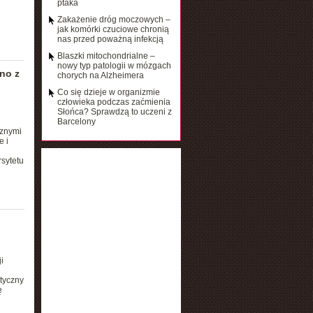
ptaka
Zakażenie dróg moczowych –
jak komórki czuciowe chronią
nas przed poważną infekcją
Blaszki mitochondrialne –
nowy typ patologii w mózgach
dno z
chorych na Alzheimera
Co się dzieje w organizmie
człowieka podczas zaćmienia
Słońca? Sprawdzą to uczeni z
Barcelony
cznymi
e i
rsytetu
i
styczny
ę