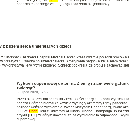
generalnego będzie
Brian
Krzanich. Oficjalnie obejmie on stanowisko 
podczas corocznego walnego zgromadzenia akcjonariuszy
 z biciem serca umierających dzieci
z Cincinnati Children's Hospital Medical Center. Przez ostatnie pół roku pracował
przeżywaniu żałoby po śmierci dziecka. Amerykanin nagrywał bicie serca termin
j wykorzystywał je w rytmie piosenki. Schreck podkreśla, że próbuje zachować sp
Wybuch supernowej dotarł na Ziemię i zabił wiele gatun
zwierząt?
31 lipca 2020, 12:27
Przed około 359 milionami lat Ziemia doświadczyła epizodu wymierania
podczas którego niemal całkowicie wyginęły akritarchy i ryby pancerne.
późnodewońskie wymieranie, zwane kryzysem Hangenberg, trwało oko
000 lat.
Brian
Field z University of Illinois Urbana-Champaign upubliczni
artykuł [PDF], w którym dowodzi, że za wymieranie to odpowiada... wyb
supernowej.