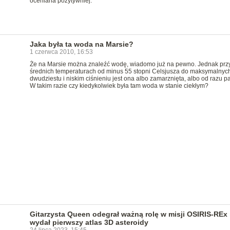
oceniana pozytywniej.
Jaka była ta woda na Marsie?
1 czerwca 2010, 16:53
Że na Marsie można znaleźć wodę, wiadomo już na pewno. Jednak prz
średnich temperaturach od minus 55 stopni Celsjusza do maksymalnych
dwudziestu i niskim ciśnieniu jest ona albo zamarznięta, albo od razu pa
W takim razie czy kiedykolwiek była tam woda w stanie ciekłym?
Gitarzysta Queen odegrał ważną rolę w misji OSIRIS-REx 
wydał pierwszy atlas 3D asteroidy