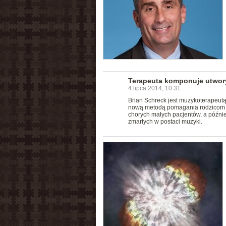
Terapeuta komponuje utwory
4 lipca 2014, 10:31
Brian Schreck jest muzykoterapeutą 
nową metodą pomagania rodzicom w 
chorych małych pacjentów, a późnie
zmarłych w postaci muzyki.