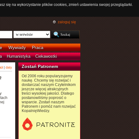
asz się na wykorzystanie plików cookies, zmień ustawienia swojej przeglądarki.
zaloguj się
e
Wywiady
Praca
a
Humanistyka
Ciekawostki
Zostań Patronem
ci
|
daty
Od 2006 roku popularyzujemy
ę
naukę. Chcemy się rozwijać i
dostarczać naszym Czytelnikom
jeszcze więcej atrakcyjnych
y
treści wysokiej jakości. Dlatego
otach
postanowiliśmy poprosić o
nej
wsparcie. Zostań naszym
Patronem i pomóż nam rozwijać
KopalnięWiedzy.