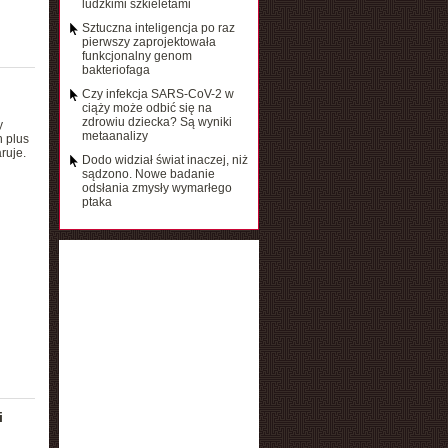
ludzkimi szkieletami
Sztuczna inteligencja po raz
pierwszy zaprojektowała
funkcjonalny genom
bakteriofaga
Czy infekcja SARS-CoV-2 w
ciąży może odbić się na
zdrowiu dziecka? Są wyniki
y
metaanalizy
 plus
ruje.
Dodo widział świat inaczej, niż
sądzono. Nowe badanie
odsłania zmysły wymarłego
ptaka
i