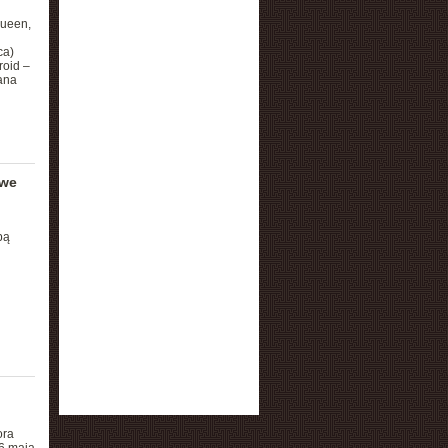
Queen,
ca)
roid –
ana
owe
bą
ora