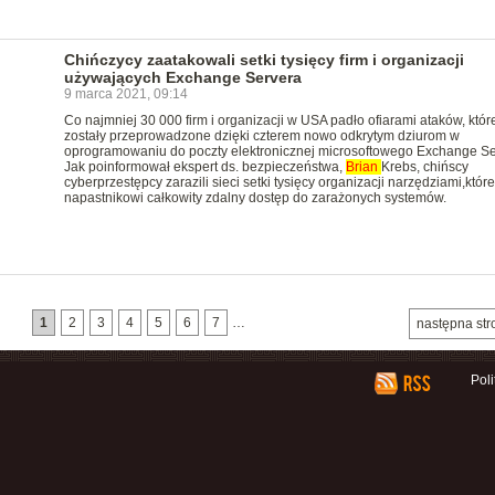
Chińczycy zaatakowali setki tysięcy firm i organizacji
używających Exchange Servera
9 marca 2021, 09:14
Co najmniej 30 000 firm i organizacji w USA padło ofiarami ataków, któr
zostały przeprowadzone dzięki czterem nowo odkrytym dziurom w
oprogramowaniu do poczty elektronicznej microsoftowego Exchange Se
Jak poinformował ekspert ds. bezpieczeństwa,
Brian
Krebs, chińscy
cyberprzestępcy zarazili sieci setki tysięcy organizacji narzędziami,któr
napastnikowi całkowity zdalny dostęp do zarażonych systemów.
1
2
3
4
5
6
7
…
następna str
Pol