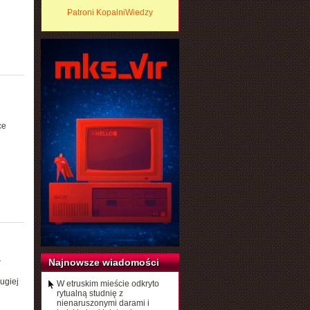
Patroni KopalniWiedzy
ce
Najnowsze wiadomości
w
ugiej
W etruskim mieście odkryto
i
rytualną studnię z
nienaruszonymi darami i