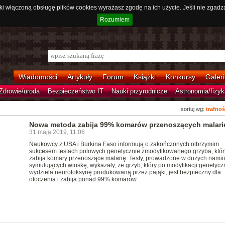
ki włączoną obsługę plików cookies wyrażasz zgodę na ich użycie. Jeśli nie zgadz
Rozumiem
Wiadomości
Artykuły
Forum
Książki
Konkursy
Galeri
Zdrowie/uroda
Bezpieczeństwo IT
Nauki przyrodnicze
Astronomia/fizyk
sortuj wg:
trafnoś
Nowa metoda zabija 99% komarów przenoszących malari
31 maja 2019, 11:06
Naukowcy z USA i Burkina Faso informują o zakończonych olbrzymim
sukcesem testach polowych genetycznie zmodyfikowanego grzyba, któr
zabija komary przenoszące malarię. Testy, prowadzone w dużych nami
symulujących wioskę, wykazały, że grzyb, który po modyfikacji genetycz
wydziela neurotoksynę produkowaną przez pająki, jest bezpieczny dla
otoczenia i zabija ponad 99% komarów.