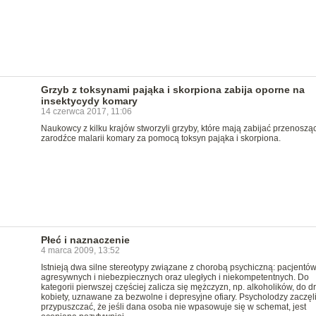
Grzyb z toksynami pająka i skorpiona zabija oporne na
insektycydy komary
14 czerwca 2017, 11:06
Naukowcy z kilku krajów stworzyli grzyby, które mają zabijać przenoszą
zarodźce malarii komary za pomocą toksyn pająka i skorpiona.
Płeć i naznaczenie
4 marca 2009, 13:52
Istnieją dwa silne stereotypy związane z chorobą psychiczną: pacjentó
agresywnych i niebezpiecznych oraz uległych i niekompetentnych. Do
kategorii pierwszej częściej zalicza się mężczyzn, np. alkoholików, do dr
kobiety, uznawane za bezwolne i depresyjne ofiary. Psycholodzy zaczęl
przypuszczać, że jeśli dana osoba nie wpasowuje się w schemat, jest