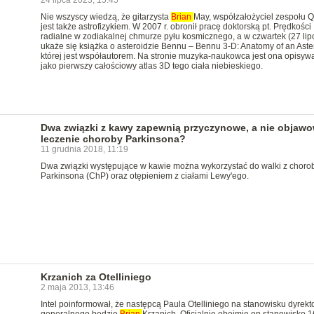
24 lipca 2023, 15:45
Nie wszyscy wiedzą, że gitarzysta
Brian
May, współzałożyciel zespołu 
jest także astrofizykiem. W 2007 r. obronił pracę doktorską pt. Prędkości
radialne w zodiakalnej chmurze pyłu kosmicznego, a w czwartek (27 lip
ukaże się książka o asteroidzie Bennu – Bennu 3-D: Anatomy of an Aste
której jest współautorem. Na stronie muzyka-naukowca jest ona opisyw
jako pierwszy całościowy atlas 3D tego ciała niebieskiego.
Dwa związki z kawy zapewnią przyczynowe, a nie objaw
leczenie choroby Parkinsona?
11 grudnia 2018, 11:19
Dwa związki występujące w kawie można wykorzystać do walki z choro
Parkinsona (ChP) oraz otępieniem z ciałami Lewy'ego.
Krzanich za Otelliniego
2 maja 2013, 13:46
Intel poinformował, że następcą Paula Otelliniego na stanowisku dyrekt