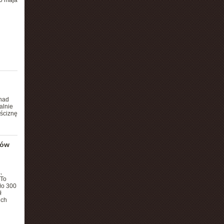
16 maja
 nad
alnie
uściznę
ków
,
 To
ło 300
ł
uch