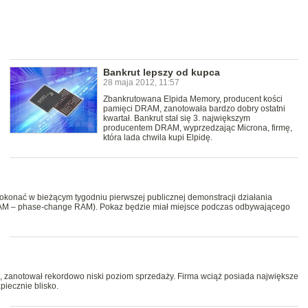
Bankrut lepszy od kupca
28 maja 2012, 11:57
Zbankrutowana Elpida Memory, producent kości
pamięci DRAM, zanotowała bardzo dobry ostatni
kwartał. Bankrut stał się 3. największym
producentem DRAM, wyprzedzając Microna, firmę,
która lada chwila kupi Elpidę.
 dokonać w bieżącym tygodniu pierwszej publicznej demonstracji działania
AM – phase-change RAM). Pokaz będzie miał miejsce podczas odbywającego
i, zanotował rekordowo niski poziom sprzedaży. Firma wciąż posiada największe
piecznie blisko.