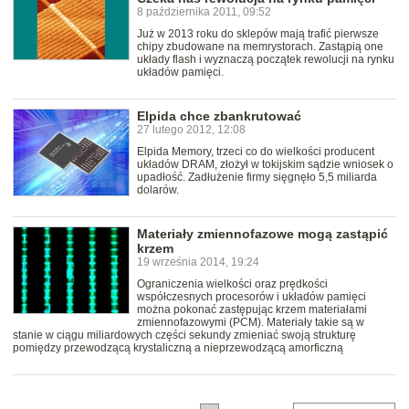
8 października 2011, 09:52
Już w 2013 roku do sklepów mają trafić pierwsze
chipy zbudowane na memrystorach. Zastąpią one
układy flash i wyznaczą początek rewolucji na rynku
układów pamięci.
Elpida chce zbankrutować
27 lutego 2012, 12:08
Elpida Memory, trzeci co do wielkości producent
układów DRAM, złożył w tokijskim sądzie wniosek o
upadłość. Zadłużenie firmy sięgnęło 5,5 miliarda
dolarów.
Materiały zmiennofazowe mogą zastąpić
krzem
19 września 2014, 19:24
Ograniczenia wielkości oraz prędkości
współczesnych procesorów i układów pamięci
można pokonać zastępując krzem materiałami
zmiennofazowymi (PCM). Materiały takie są w
stanie w ciągu miliardowych części sekundy zmieniać swoją strukturę
pomiędzy przewodzącą krystaliczną a nieprzewodzącą amorficzną