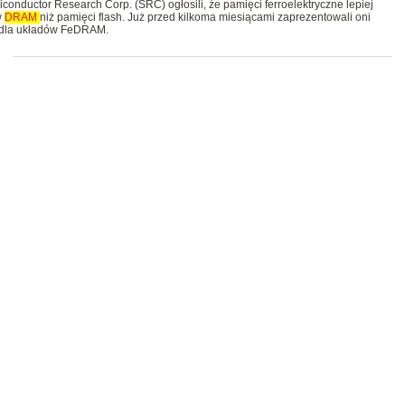
conductor Research Corp. (SRC) ogłosili, że pamięci ferroelektryczne lepiej
w
DRAM
niż pamięci flash. Już przed kilkoma miesiącami zaprezentowali oni
r dla układów FeDRAM.