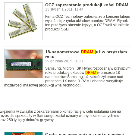
OCZ zaprzestanie produkcji kości DRAM
13 stycznia 2011, 11:44
Firma OCZ Technology ogłosiła, że z końcem lutego
wycofa się z rynku układów pamięci DRAM. Rynek
ten przeżywa obecnie kryzys, a OCZ woli skupić się
produkcji SSD.
18-nanometrowe
DRAM
już w przyszłym
roku
29 grudnia 2015, 10:37
Samsung, Micron i SK Hynix rozpoczną w przyszłym
roku produkcję układów
DRAM
w procesie 18
nanometrów. Samsung już zakończył prace nad
procesem 1X-nano D-RAM i obecnie weryfikuje
możliwości masowej produkcji w tej technologii
ęzienia w związku z oskarżeniami o konspirację w celu ustalania cen na
rezes ds. sprzedaży w Samsungu został uznany winnym zarzucanych mu
raz 250 tysięcy dolarów grzywny.
Czeka nas rewolucja na rynku pamięci