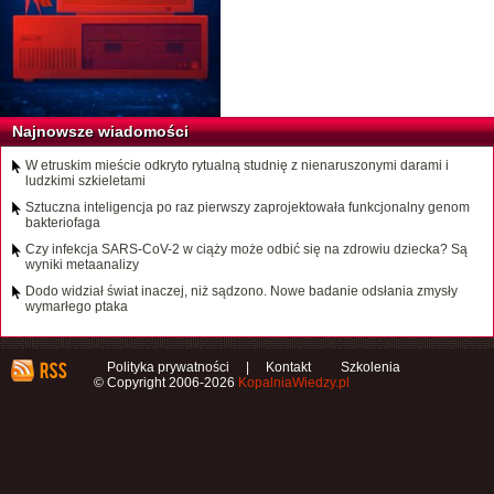
Najnowsze wiadomości
W etruskim mieście odkryto rytualną studnię z nienaruszonymi darami i
ludzkimi szkieletami
Sztuczna inteligencja po raz pierwszy zaprojektowała funkcjonalny genom
bakteriofaga
Czy infekcja SARS-CoV-2 w ciąży może odbić się na zdrowiu dziecka? Są
wyniki metaanalizy
Dodo widział świat inaczej, niż sądzono. Nowe badanie odsłania zmysły
wymarłego ptaka
Polityka prywatności
|
Kontakt
Szkolenia
© Copyright 2006-2026
KopalniaWiedzy.pl