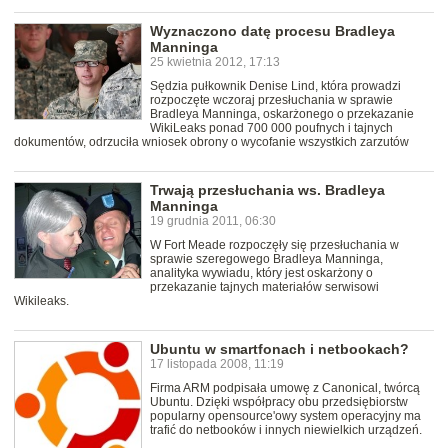
Wyznaczono datę procesu Bradleya
Manninga
25 kwietnia 2012, 17:13
Sędzia pułkownik Denise Lind, która prowadzi
rozpoczęte wczoraj przesłuchania w sprawie
Bradleya Manninga, oskarżonego o przekazanie
WikiLeaks ponad 700 000 poufnych i tajnych
dokumentów, odrzuciła wniosek obrony o wycofanie wszystkich zarzutów
Trwają przesłuchania ws. Bradleya
Manninga
19 grudnia 2011, 06:30
W Fort Meade rozpoczęły się przesłuchania w
sprawie szeregowego Bradleya Manninga,
analityka wywiadu, który jest oskarżony o
przekazanie tajnych materiałów serwisowi
Wikileaks.
Ubuntu w smartfonach i netbookach?
17 listopada 2008, 11:19
Firma ARM podpisała umowę z Canonical, twórcą
Ubuntu. Dzięki współpracy obu przedsiębiorstw
popularny opensource'owy system operacyjny ma
trafić do netbooków i innych niewielkich urządzeń.