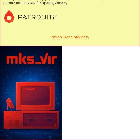
pomóż nam rozwijać KopalnięWiedzy.
Patroni KopalniWiedzy