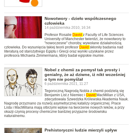
Nowotwory - dzieło współczesnego
człowieka
14 października 2010, 16:34
Profesor Rosalie
David
z Faculty of Life Sciences
University of Manchester twierdzi, że nowotwory to
"nowoczesne" choroby, wywołane działalnością
człowieka. Do wysunięcia takiej teorii profesor
David
skłoniły badania nad
literaturą od starożytnego Egiptu i Grecji oraz wyniki uzyskane przez
profesora Michaela Zimmermana, który badał egipskie mumie.
Nobel z chemii za pomysł tak prosty i
genialny, że aż dziwne, iż nikt wcześniej
o tym nie pomyślał
6 października 2021, 11:27
Tegoroczną Nagrodą Nobla z chemii podzielą się
Benjamin List z Niemiec i
David
MacMillan z USA,
zdecydowała Szwedzka Królewska Akademia Nauk.
Nagrodę przyznano za rozwój asymetrycznej katalizy organicznej. Prace
Lista i MacMillana mają olbrzymi wpływ na tworzenie nowych leków, a przy
okazji czynią procesy chemiczne bardziej przyjazne środowisku
naturalnemu.
Prehistoryczni ludzie mierzyli upływ