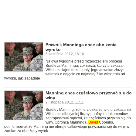
Prawnik Manninga chce obniżenia
wyroku
5 września 2012, 16:16
Na dwa tygodnie przed rozpoczęciem procesu
Bradleya Manninga, żołnierza, którzy przekazał
Wikileaks tajne dokumenty, jego adwokat złożył
wniosek o odjęcie co najmniej 7 lat więzienia od
wyroku, jaki zapadnie
Manning chce częściowo przyznać się do
winy
9 listopada 2012, 11:11
Bradley Manning, żołnierz oskarżony o przekazanie
Wikileaks olbrzymiej liczby poufnych dokumentów,
zaproponował sądowi, że częściowo przyzna się do
winy. Obrońca Manninga,
David
Coombs,
poinformował, że Manning nie oferuje całkowitego przyznania się do winy w
zamian za obniżony wyrok.