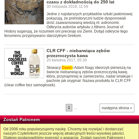
czasu z dokładnością do 250 lat
30 listopada 2018, 11:59
Jedne z najstarszych przykładów sztuki jaskiniowej
pokazują, że prehistoryczni ludzie dysponowali
dość zaawansowaną wiedzą nt. astronomii.
Odkrycia autorów artykułu z Athens Journal of
History sugerują, że rozumieli oni precesję osi Ziemi. Dotąd odkrycie tego
fenomenu przypisywano starożytnym Grekom.
CLR CFF - niebarwiąca zębów
przezroczysta kawa
20 kwietnia 2017, 05:39
Słowacy
David
i Adam Nagy stworzyli pierwszą na
świecie niebarwiącą zębów przezroczystą kawę,
która, przynajmniej w zamierzeniu, nadal smakuje i
pachnie jak oryginał. Nazwa produktu to CLR CFF
(clear coffee bez samogłosek).
1
…
następna strona »
Zostań Patronem
Od 2006 roku popularyzujemy naukę. Chcemy się rozwijać i dostarczać
naszym Czytelnikom jeszcze więcej atrakcyjnych treści wysokiej jakości.
Dlatego postanowiliśmy poprosić o wsparcie. Zostań naszym Patronem i