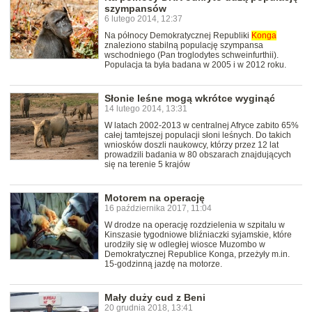
szympansów
6 lutego 2014, 12:37
Na północy Demokratycznej Republiki
Konga
znaleziono stabilną populację szympansa
wschodniego (Pan troglodytes schweinfurthii).
Populacja ta była badana w 2005 i w 2012 roku.
Słonie leśne mogą wkrótce wyginąć
14 lutego 2014, 13:31
W latach 2002-2013 w centralnej Afryce zabito 65%
całej tamtejszej populacji słoni leśnych. Do takich
wniosków doszli naukowcy, którzy przez 12 lat
prowadzili badania w 80 obszarach znajdujących
się na terenie 5 krajów
Motorem na operację
16 października 2017, 11:04
W drodze na operację rozdzielenia w szpitalu w
Kinszasie tygodniowe bliźniaczki syjamskie, które
urodziły się w odległej wiosce Muzombo w
Demokratycznej Republice Konga, przeżyły m.in.
15-godzinną jazdę na motorze.
Mały duży cud z Beni
20 grudnia 2018, 13:41