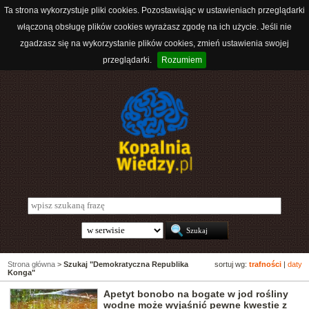
Ta strona wykorzystuje pliki cookies. Pozostawiając w ustawieniach przeglądarki
włączoną obsługę plików cookies wyrażasz zgodę na ich użycie. Jeśli nie
zgadzasz się na wykorzystanie plików cookies, zmień ustawienia swojej
przeglądarki.
Rozumiem
Strona główna
>
Szukaj "Demokratyczna Republika
sortuj wg:
trafności
|
daty
Konga"
Apetyt bonobo na bogate w jod rośliny
wodne może wyjaśnić pewne kwestie z