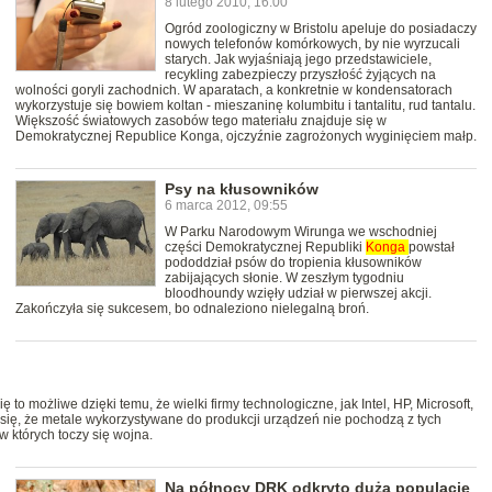
8 lutego 2010, 16:00
Ogród zoologiczny w Bristolu apeluje do posiadaczy
nowych telefonów komórkowych, by nie wyrzucali
starych. Jak wyjaśniają jego przedstawiciele,
recykling zabezpieczy przyszłość żyjących na
wolności goryli zachodnich. W aparatach, a konkretnie w kondensatorach
wykorzystuje się bowiem koltan - mieszaninę kolumbitu i tantalitu, rud tantalu.
Większość światowych zasobów tego materiału znajduje się w
Demokratycznej Republice Konga, ojczyźnie zagrożonych wyginięciem małp.
Psy na kłusowników
6 marca 2012, 09:55
W Parku Narodowym Wirunga we wschodniej
części Demokratycznej Republiki
Konga
powstał
pododdział psów do tropienia kłusowników
zabijających słonie. W zeszłym tygodniu
bloodhoundy wzięły udział w pierwszej akcji.
Zakończyła się sukcesem, bo odnaleziono nielegalną broń.
 to możliwe dzięki temu, że wielki firmy technologiczne, jak Intel, HP, Microsoft,
 się, że metale wykorzystywane do produkcji urządzeń nie pochodzą z tych
 których toczy się wojna.
Na północy DRK odkryto dużą populację