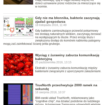
mają nadwagę, tyją w ciągu dekady więcej niż
dzieci uznawane przez rodziców za mieszczące się
w normie.
Gdy nie ma błonnika, bakterie zaczynają
zjadać gospodarza
18 listopada 2016, 11:49
Gdy bakterie zamieszkujące przewód pokarmowy
nie dostają naturalnych włókien, zaczynają żerować
na występującym tu śluzie. Przez erozję śluzu i
zwiększony dostęp do komórek nabłonka patogeny
mogą zaś zainfekować ścianę jelita grubego.
Wyciąg z żurawiny zaburza komunikację
bakteryjną
25 października 2016, 13:15
Ekstrakt z żurawiny zaburza komunikację między
bakteriami związanymi z uporczywymi zakażeniami.
TrueNorth przechwytuje 2000 ramek na
sekundę
16 sierpnia 2016, 10:37
IBM-owski układ TrueNorth, reklamowany jako
"cognitive chip", ma działać podobnie do ludzkiego
mózgu. Inżynierowe Samsunga udowodnili właśnie,