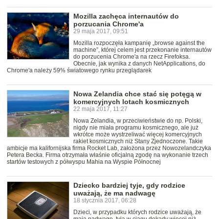
Mozilla zachęca internautów do
porzucania Chrome'a
29 maja 2017, 09:51
Mozilla rozpoczęła kampanię „browse against the
machine”, której celem jest przekonanie internautów
do porzucenia Chrome'a na rzecz Firefoksa.
Obecnie, jak wynika z danych NetApplications, do
Chrome'a należy 59% światowego rynku przeglądarek
Nowa Zelandia chce stać się potęgą w
komercyjnych lotach kosmicznych
22 maja 2017, 11:27
Nowa Zelandia, w przeciwieństwie do np. Polski,
nigdy nie miała programu kosmicznego, ale już
wkrótce może wystrzeliwać więcej komercyjnych
rakiet kosmicznych niż Stany Zjednoczone. Takie
ambicje ma kalifornijska firma Rocket Lab, założona przez Nowozelandczyka
Petera Becka. Firma otrzymała właśnie oficjalną zgodę na wykonanie trzech
startów testowych z półwyspu Mahia na Wyspie Północnej
Dziecko bardziej tyje, gdy rodzice
uważają, że ma nadwagę
18 stycznia 2017, 06:28
Dzieci, w przypadku których rodzice uważają, że