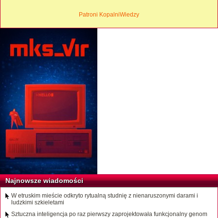
Patroni KopalniWiedzy
Najnowsze wiadomości
W etruskim mieście odkryto rytualną studnię z nienaruszonymi darami i
ludzkimi szkieletami
Sztuczna inteligencja po raz pierwszy zaprojektowała funkcjonalny genom