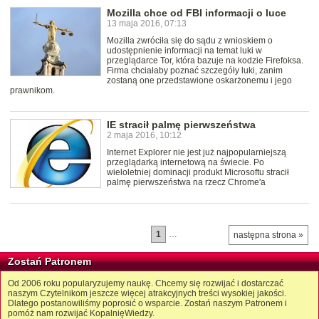
Mozilla chce od FBI informacji o luce
13 maja 2016, 07:13
Mozilla zwróciła się do sądu z wnioskiem o
udostępnienie informacji na temat luki w
przeglądarce Tor, która bazuje na kodzie Firefoksa.
Firma chciałaby poznać szczegóły luki, zanim
zostaną one przedstawione oskarżonemu i jego
prawnikom.
IE stracił palmę pierwszeństwa
2 maja 2016, 10:12
Internet Explorer nie jest już najpopularniejszą
przeglądarką internetową na świecie. Po
wieloletniej dominacji produkt Microsoftu stracił
palmę pierwszeństwa na rzecz Chrome'a
1
…
następna strona »
Zostań Patronem
Od 2006 roku popularyzujemy naukę. Chcemy się rozwijać i dostarczać
naszym Czytelnikom jeszcze więcej atrakcyjnych treści wysokiej jakości.
Dlatego postanowiliśmy poprosić o wsparcie. Zostań naszym Patronem i
pomóż nam rozwijać KopalnięWiedzy.