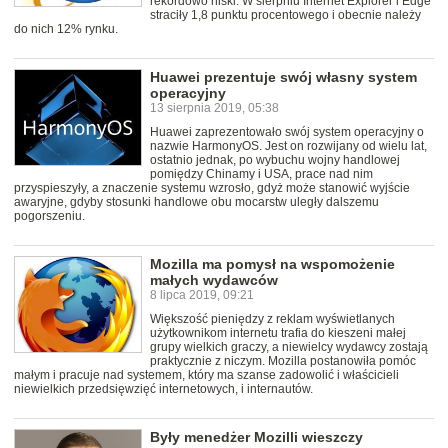
rekordowo niski. W sierpniu Internet Explorer i Edge
straciły 1,8 punktu procentowego i obecnie należy
do nich 12% rynku.
Huawei prezentuje swój własny system
operacyjny
13 sierpnia 2019, 05:38
Huawei zaprezentowało swój system operacyjny o
nazwie HarmonyOS. Jest on rozwijany od wielu lat,
ostatnio jednak, po wybuchu wojny handlowej
pomiędzy Chinamy i USA, prace nad nim
przyspieszyły, a znaczenie systemu wzrosło, gdyż może stanowić wyjście
awaryjne, gdyby stosunki handlowe obu mocarstw uległy dalszemu
pogorszeniu.
Mozilla ma pomysł na wspomożenie
małych wydawców
8 lipca 2019, 09:21
Większość pieniędzy z reklam wyświetlanych
użytkownikom internetu trafia do kieszeni małej
grupy wielkich graczy, a niewielcy wydawcy zostają
praktycznie z niczym. Mozilla postanowiła pomóc
małym i pracuje nad systemem, który ma szanse zadowolić i właścicieli
niewielkich przedsięwzięć internetowych, i internautów.
Były menedżer Mozilli wieszczy