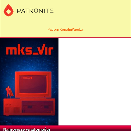
Patroni KopalniWiedzy
Najnowsze wiadomości