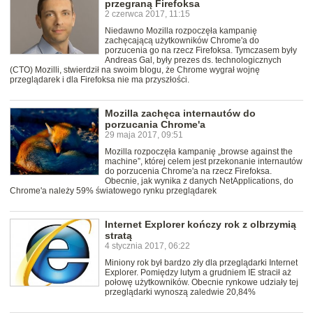
przegraną Firefoksa
2 czerwca 2017, 11:15
Niedawno Mozilla rozpoczęła kampanię
zachęcającą użytkowników Chrome'a do
porzucenia go na rzecz Firefoksa. Tymczasem były
Andreas Gal, były prezes ds. technologicznych
(CTO) Mozilli, stwierdził na swoim blogu, że Chrome wygrał wojnę
przeglądarek i dla Firefoksa nie ma przyszłości.
Mozilla zachęca internautów do
porzucania Chrome'a
29 maja 2017, 09:51
Mozilla rozpoczęła kampanię „browse against the
machine”, której celem jest przekonanie internautów
do porzucenia Chrome'a na rzecz Firefoksa.
Obecnie, jak wynika z danych NetApplications, do
Chrome'a należy 59% światowego rynku przeglądarek
Internet Explorer kończy rok z olbrzymią
stratą
4 stycznia 2017, 06:22
Miniony rok był bardzo zły dla przeglądarki Internet
Explorer. Pomiędzy lutym a grudniem IE stracił aż
połowę użytkowników. Obecnie rynkowe udziały tej
przeglądarki wynoszą zaledwie 20,84%