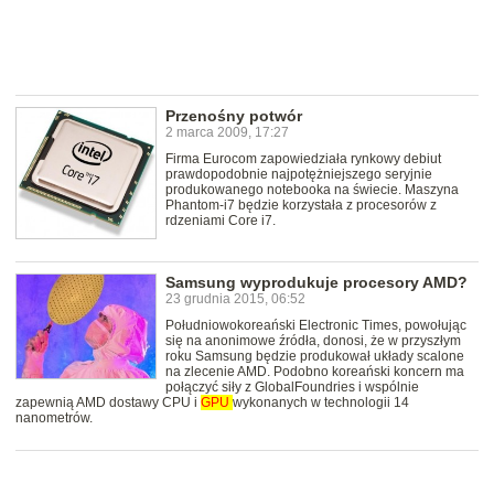
Przenośny potwór
2 marca 2009, 17:27
Firma Eurocom zapowiedziała rynkowy debiut
prawdopodobnie najpotężniejszego seryjnie
produkowanego notebooka na świecie. Maszyna
Phantom-i7 będzie korzystała z procesorów z
rdzeniami Core i7.
Samsung wyprodukuje procesory AMD?
23 grudnia 2015, 06:52
Południowokoreański Electronic Times, powołując
się na anonimowe źródła, donosi, że w przyszłym
roku Samsung będzie produkował układy scalone
na zlecenie AMD. Podobno koreański koncern ma
połączyć siły z GlobalFoundries i wspólnie
zapewnią AMD dostawy CPU i
GPU
wykonanych w technologii 14
nanometrów.