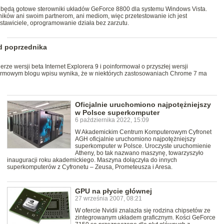
a będą gotowe sterowniki układów GeForce 8800 dla systemu Windows Vista.
wników ani swoim partnerom, ani mediom, więc przetestowanie ich jest
dstawiciele, oprogramowanie działa bez zarzutu.
od poprzednika
ze wersji beta Internet Explorera 9 i poinformował o przyszłej wersji
irmowym blogu wpisu wynika, że w niektórych zastosowaniach Chrome 7 ma
Oficjalnie uruchomiono najpotężniejszy
w Polsce superkomputer
6 października 2022, 15:09
W Akademickim Centrum Komputerowym Cyfronet
AGH oficjalnie uruchomiono najpotężniejszy
superkomputer w Polsce. Uroczyste uruchomienie
Atheny, bo tak nazwano maszynę, towarzyszyło
inauguracji roku akademickiego. Maszyna dołączyła do innych
superkomputerów z Cyfronetu – Zeusa, Prometeusza i Aresa.
GPU na płycie głównej
27 września 2007, 08:21
W ofercie Nvidii znalazła się rodzina chipsetów ze
zintegrowanym układem graficznym. Kości GeForce