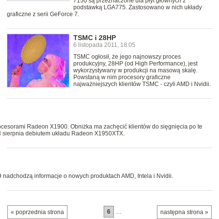
7150 są przeznaczone dla płyt głównych z
podstawką LGA775. Zastosowano w nich układy
graficzne z serii GeForce 7.
TSMC i 28HP
6 listopada 2011, 18:05
TSMC ogłosił, że jego najnowszy proces
produkcyjny, 28HP (od High Performance), jest
wykorzystywany w produkcji na masową skalę.
Powstaną w nim procesory graficzne
najważniejszych klientów TSMC - czyli AMD i Nvidii.
procesorami Radeon X1900. Obniżka ma zachęcić klientów do sięgnięcia po te
3 sierpnia debiutem układu Radeon X1950XTX.
 nadchodzą informacje o nowych produktach AMD, Intela i Nvidii.
6
…
« poprzednia strona
następna strona »