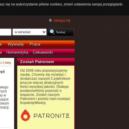
asz się na wykorzystanie plików cookies, zmień ustawienia swojej przeglądarki.
zaloguj się
e
Wywiady
Praca
a
Humanistyka
Ciekawostki
Zostań Patronem
ci
|
daty
Od 2006 roku popularyzujemy
ięć
naukę. Chcemy się rozwijać i
dostarczać naszym Czytelnikom
jeszcze więcej atrakcyjnych
treści wysokiej jakości. Dlatego
ałego
postanowiliśmy poprosić o
znych
wsparcie. Zostań naszym
my w
Patronem i pomóż nam rozwijać
sujące
KopalnięWiedzy.
ółowym
macji.