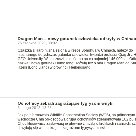
Dragon Man – nowy gatunek człowieka odkryty w China
26 czerwca 2021, 08:02
Czaszka z Harbin, znaleziona w rzece Songhua w Chinach, należy do
nieznanego dotychczas gatunku człowieka, twierdzi profesor Qiag Ji z 
GEO University. Wiek czaszki określono na co najmniej 146 000 lat. Od
nazwali nowy gatunek Homo longi. Mówią też o nim Dragon Man od Sm
Rzeki (Long Jiang) w prowincji Heilongjiang.
Ochotnicy zebrali zagrażające tygrysom wnyki
3 lutego 2012, 13:28
Jak poinformowało Wildlife Conservation Society (WCS), na północnym
wschodzie Chin 59-osobowa grupa ochotników zdemontowała 162 puła
Choć kłusownicy zastawiają je głównie z myślą o królikach i sarnach, 
chwytają się w nie skrajnie zagrożone tygrysy amurskie.