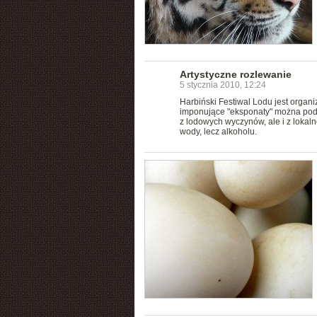
Artystyczne rozlewanie
5 stycznia 2010, 12:24
Harbiński Festiwal Lodu jest organi
imponujące "eksponaty" można podz
z lodowych wyczynów, ale i z lokal
wody, lecz alkoholu.