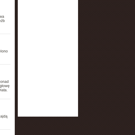
owa
eźb
elono
 ponad
 głowę
iata.
najdą