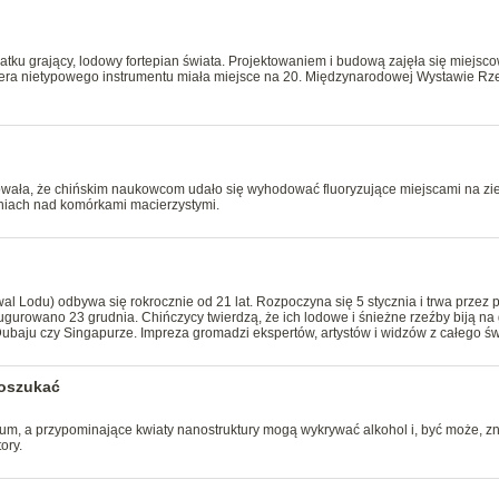
tku grający, lodowy fortepian świata. Projektowaniem i budową zajęła się miejsc
emiera nietypowego instrumentu miała miejsce na 20. Międzynarodowej Wystawie Rz
wała, że chińskim naukowcom udało się wyhodować fluoryzujące miejscami na zi
niach nad komórkami macierzystymi.
iwal Lodu) odbywa się rokrocznie od 21 lat. Rozpoczyna się 5 stycznia i trwa przez
gurowano 23 grudnia. Chińczycy twierdzą, że ich lodowe i śnieżne rzeźby biją na
baju czy Singapurze. Impreza gromadzi ekspertów, artystów i widzów z całego św
 oszukać
m, a przypominające kwiaty nanostruktury mogą wykrywać alkohol i, być może, z
ory.