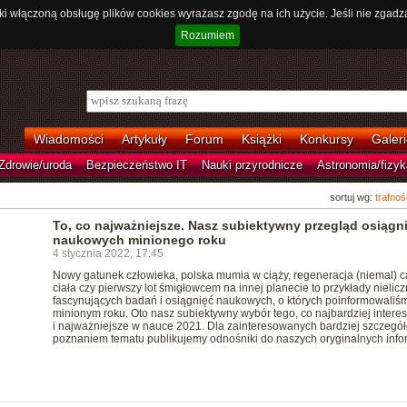
ki włączoną obsługę plików cookies wyrażasz zgodę na ich użycie. Jeśli nie zgadz
Rozumiem
Wiadomości
Artykuły
Forum
Książki
Konkursy
Galeri
Zdrowie/uroda
Bezpieczeństwo IT
Nauki przyrodnicze
Astronomia/fizyk
sortuj wg:
trafnoś
To, co najważniejsze. Nasz subiektywny przegląd osiągn
naukowych minionego roku
4 stycznia 2022, 17:45
Nowy gatunek człowieka, polska mumia w ciąży, regeneracja (niemal) c
ciała czy pierwszy lot śmigłowcem na innej planecie to przykłady nielic
fascynujących badań i osiągnięć naukowych, o których poinformowaliś
minionym roku. Oto nasz subiektywny wybór tego, co najbardziej intere
i najważniejsze w nauce 2021. Dla zainteresowanych bardziej szczeg
poznaniem tematu publikujemy odnośniki do naszych oryginalnych infor