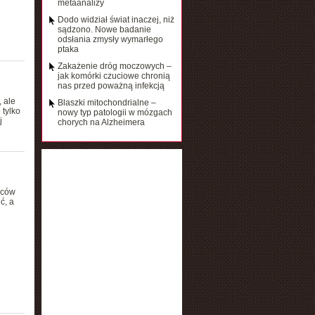
metaanalizy
Dodo widział świat inaczej, niż
sądzono. Nowe badanie
odsłania zmysły wymarłego
ptaka
Zakażenie dróg moczowych –
jak komórki czuciowe chronią
nas przed poważną infekcją
 ale
Blaszki mitochondrialne –
 tylko
nowy typ patologii w mózgach
j
chorych na Alzheimera
mców
ć, a