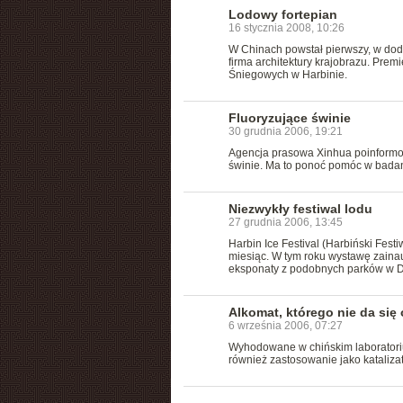
Lodowy fortepian
16 stycznia 2008, 10:26
W Chinach powstał pierwszy, w doda
firma architektury krajobrazu. Pr
Śniegowych w Harbinie.
Fluoryzujące świnie
30 grudnia 2006, 19:21
Agencja prasowa Xinhua poinformo
świnie. Ma to ponoć pomóc w bada
Niezwykły festiwal lodu
27 grudnia 2006, 13:45
Harbin Ice Festival (Harbiński Fest
miesiąc. W tym roku wystawę zainau
eksponaty z podobnych parków w Du
Alkomat, którego nie da się
6 września 2006, 07:27
Wyhodowane w chińskim laboratoriu
również zastosowanie jako katalizat