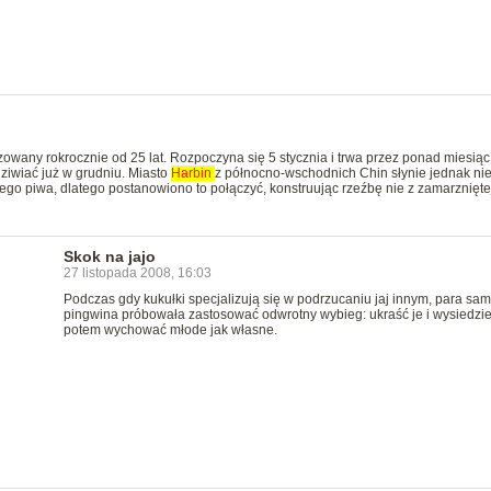
zowany rokrocznie od 25 lat. Rozpoczyna się 5 stycznia i trwa przez ponad miesiąc,
iwiać już w grudniu. Miasto
Harbin
z północno-wschodnich Chin słynie jednak nie
nego piwa, dlatego postanowiono to połączyć, konstruując rzeźbę nie z zamarznięte
Skok na jajo
27 listopada 2008, 16:03
Podczas gdy kukułki specjalizują się w podrzucaniu jaj innym, para sa
pingwina próbowała zastosować odwrotny wybieg: ukraść je i wysiedzie
potem wychować młode jak własne.