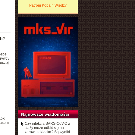
Patroni KopalniWiedzy
ch?
Hebei
krywcy
oczej
Najnowsze wiadomości
pki.
czasem
Czy infekcja SARS-CoV-2 w
ciąży może odbić się na
zdrowiu dziecka? Są wyniki