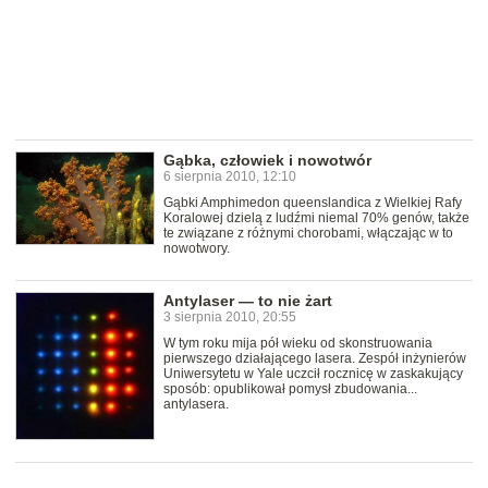
Gąbka, człowiek i nowotwór
6 sierpnia 2010, 12:10
Gąbki Amphimedon queenslandica z Wielkiej Rafy
Koralowej dzielą z ludźmi niemal 70% genów, także
te związane z różnymi chorobami, włączając w to
nowotwory.
Antylaser — to nie żart
3 sierpnia 2010, 20:55
W tym roku mija pół wieku od skonstruowania
pierwszego działającego lasera. Zespół inżynierów
Uniwersytetu w Yale uczcił rocznicę w zaskakujący
sposób: opublikował pomysł zbudowania...
antylasera.