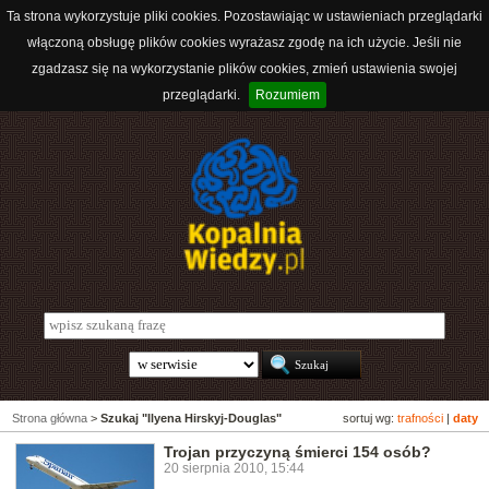
Ta strona wykorzystuje pliki cookies. Pozostawiając w ustawieniach przeglądarki
włączoną obsługę plików cookies wyrażasz zgodę na ich użycie. Jeśli nie
zgadzasz się na wykorzystanie plików cookies, zmień ustawienia swojej
przeglądarki.
Rozumiem
Strona główna
>
Szukaj "Ilyena Hirskyj-Douglas"
sortuj wg:
trafności
|
daty
Trojan przyczyną śmierci 154 osób?
20 sierpnia 2010, 15:44