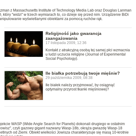
tzman z Massachusetts Institute of Technology Media Lab oraz Douglas Lanman
, który "widzi" w trzech wymiarach to, co dzieje się przed nim. Urządzenie BiDi
manipulowanie wyświetlanymi obiektami za pomocą ruchów rąk.
Religijność jako gwarancja
zaangażowania
17 listopada 2009, 12:36
Kontakt z atrakcyjną osobą tej samej płci wzmacnia
u ludzi uczucia religijne (Journal of Experimental
Social Psychology).
Ile białka potrzebują twoje mięśnie?
29 października 2009, 08:38
Ile białek należy przyjmować, by osiągnąć
optymalny przyrost tkanki mięśniowej?
ojekcie WASP (Wide Angle Search for Planets) dokonali drugiego w ostatnim
y Jowisz", czyli gazowy gigant nazwany Wasp-18b, okrąża gwiazdę Wasp-18
ietlnych od Ziemi. Obiekt wielkości Jowisza charakteryzuje się masą 10-krotnie