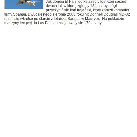
Jak donosi El Pais, do katastrofy lotniczej sprzed
dwóch lat, w której zginęły 154 osoby mógł
przyczynić się koń trojański, który zaraził komputer
firmy Spanair. Dwudziestego sierpnia 2008 roku McDonnell Douglas MD-82
rozbił się wkrótce po starcie z lotniska Barajas w Madrycie. Na pokładzie
maszyny lecącej do Las Palmas znajdowały się 172 osoby.