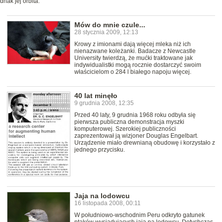
dnak jej orbita.
Mów do mnie czule...
28 stycznia 2009, 12:13
Krowy z imionami dają więcej mleka niż ich
nienazwane koleżanki. Badacze z Newcastle
University twierdzą, że mućki traktowane jak
indywidualistki mogą rocznie dostarczyć swoim
właścicielom o 284 l białego napoju więcej.
40 lat minęło
9 grudnia 2008, 12:35
Przed 40 laty, 9 grudnia 1968 roku odbyła się
pierwsza publiczna demonstracja myszki
komputerowej. Szerokiej publiczności
zaprezentował ją wizjoner Douglas Engelbart.
Urządzenie miało drewnianą obudowę i korzystało z
jednego przycisku.
Jaja na lodowcu
16 listopada 2008, 00:11
W południowo-wschodnim Peru odkryto gatunek