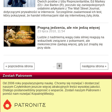
Dwóch posłów z Izby Reprezentantów, Ed Markey
(D) i Joe Barton (R), poczuło się zaniepokojonych
ostatnimi artykułami z The Wall Street Journal,
dotyczącymi prywatności w internecie. Szczególnie zaalarmował ich test,
który pokazywał, że handel informacjami stał się internetową żyłą złota.
Pragną jedzenia, ale nie jedzą więcej
23 lipca 2010, 11:54
Ludzie z nadmierną wagą ciała silniej reagują na
wskazówki związane z pokarmami, ale
niekoniecznie zjadają więcej, gdy już znajdą się
przy stole.
…
9
« poprzednia strona
następna strona »
Zostań Patronem
Od 2006 roku popularyzujemy naukę. Chcemy się rozwijać i dostarczać
naszym Czytelnikom jeszcze więcej atrakcyjnych treści wysokiej jakości.
Dlatego postanowiliśmy poprosić o wsparcie. Zostań naszym Patronem i
pomóż nam rozwijać KopalnięWiedzy.