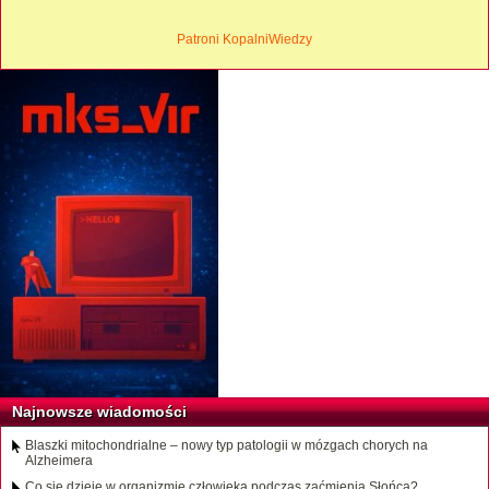
Patroni KopalniWiedzy
Najnowsze wiadomości
Blaszki mitochondrialne – nowy typ patologii w mózgach chorych na
Alzheimera
Co się dzieje w organizmie człowieka podczas zaćmienia Słońca?