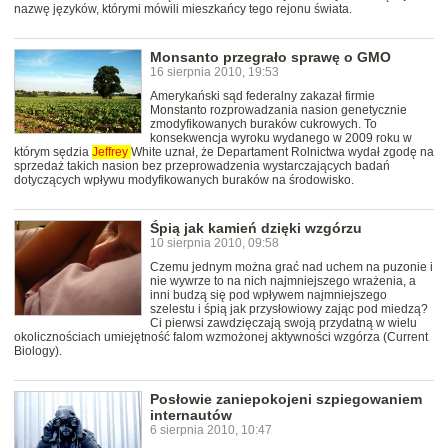
nazwę języków, którymi mówili mieszkańcy tego rejonu świata.
Monsanto przegrało sprawę o GMO
16 sierpnia 2010, 19:53
Amerykański sąd federalny zakazał firmie
Monstanto rozprowadzania nasion genetycznie
zmodyfikowanych buraków cukrowych. To
konsekwencja wyroku wydanego w 2009 roku w
którym sędzia
Jeffrey
White uznał, że Departament Rolnictwa wydał zgodę na
sprzedaż takich nasion bez przeprowadzenia wystarczających badań
dotyczących wpływu modyfikowanych buraków na środowisko.
Śpią jak kamień dzięki wzgórzu
10 sierpnia 2010, 09:58
Czemu jednym można grać nad uchem na puzonie i
nie wywrze to na nich najmniejszego wrażenia, a
inni budzą się pod wpływem najmniejszego
szelestu i śpią jak przysłowiowy zając pod miedzą?
Ci pierwsi zawdzięczają swoją przydatną w wielu
okolicznościach umiejętność falom wzmożonej aktywności wzgórza (Current
Biology).
Posłowie zaniepokojeni szpiegowaniem
internautów
6 sierpnia 2010, 10:47