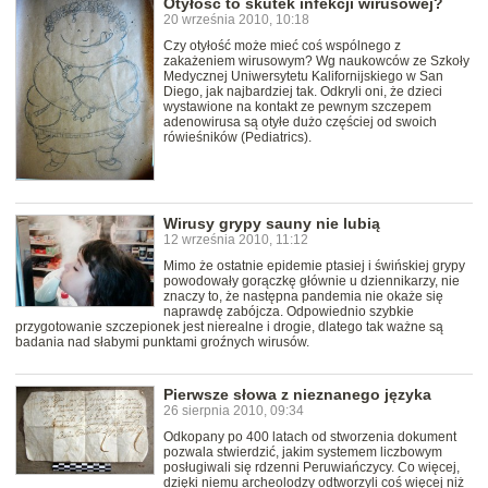
Otyłość to skutek infekcji wirusowej?
20 września 2010, 10:18
Czy otyłość może mieć coś wspólnego z
zakażeniem wirusowym? Wg naukowców ze Szkoły
Medycznej Uniwersytetu Kalifornijskiego w San
Diego, jak najbardziej tak. Odkryli oni, że dzieci
wystawione na kontakt ze pewnym szczepem
adenowirusa są otyłe dużo częściej od swoich
rówieśników (Pediatrics).
Wirusy grypy sauny nie lubią
12 września 2010, 11:12
Mimo że ostatnie epidemie ptasiej i świńskiej grypy
powodowały gorączkę głównie u dziennikarzy, nie
znaczy to, że następna pandemia nie okaże się
naprawdę zabójcza. Odpowiednio szybkie
przygotowanie szczepionek jest nierealne i drogie, dlatego tak ważne są
badania nad słabymi punktami groźnych wirusów.
Pierwsze słowa z nieznanego języka
26 sierpnia 2010, 09:34
Odkopany po 400 latach od stworzenia dokument
pozwala stwierdzić, jakim systemem liczbowym
posługiwali się rdzenni Peruwiańczycy. Co więcej,
dzięki niemu archeolodzy odtworzyli coś więcej niż