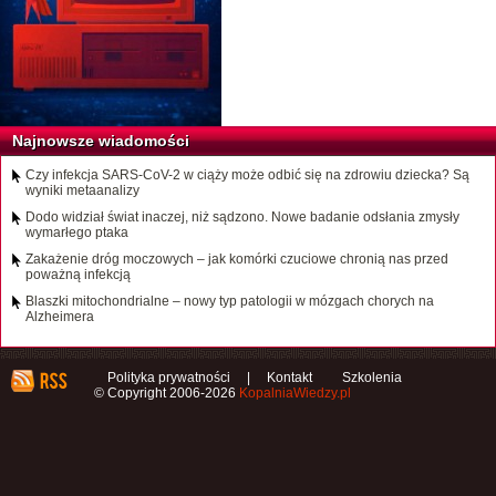
Najnowsze wiadomości
Czy infekcja SARS-CoV-2 w ciąży może odbić się na zdrowiu dziecka? Są
wyniki metaanalizy
Dodo widział świat inaczej, niż sądzono. Nowe badanie odsłania zmysły
wymarłego ptaka
Zakażenie dróg moczowych – jak komórki czuciowe chronią nas przed
poważną infekcją
Blaszki mitochondrialne – nowy typ patologii w mózgach chorych na
Alzheimera
Polityka prywatności
|
Kontakt
Szkolenia
© Copyright 2006-2026
KopalniaWiedzy.pl