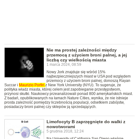
Nie ma prostej zależności między
przemocą z użyciem broni palnej, a jej
liczbą czy wielkością miasta
1 marca 2024, 08:59
Nowy Jork znajduje się wśród 15%
najbezpieczniejszych miast w USA pod względem
przemocy z użyciem broni palnej, donoszą Rayan
Succar i
Maurizio
Porfiri
z New York University (NYU). To sugeruje, że
polityka władz miasta, której celem jest zapobieganie przestępstwom,
przynosi skutki. Naukowcy przeanalizowali ponad 800 amerykańskich miast.
Z badań, opublikowanych na łamach Nature Cities, wynika, że nie istnieje
prosta zależność pomiędzy liczebnością populacji, odsetkiem zabójstw,
posiadaczy broni palnej czy sklepów ją sprzedających.
Limofocyty B zaprzęgnięte do walki z
nowotworami
5 grudnia 2018, 12:24
Na University of California San Diego właśnie