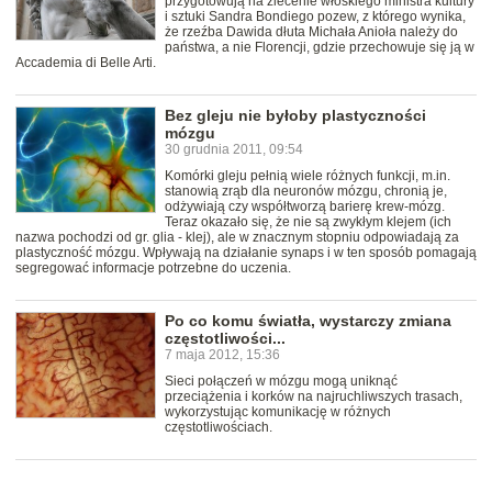
przygotowują na zlecenie włoskiego ministra kultury
i sztuki Sandra Bondiego pozew, z którego wynika,
że rzeźba Dawida dłuta Michała Anioła należy do
państwa, a nie Florencji, gdzie przechowuje się ją w
Accademia di Belle Arti.
Bez gleju nie byłoby plastyczności
mózgu
30 grudnia 2011, 09:54
Komórki gleju pełnią wiele różnych funkcji, m.in.
stanowią zrąb dla neuronów mózgu, chronią je,
odżywiają czy współtworzą barierę krew-mózg.
Teraz okazało się, że nie są zwykłym klejem (ich
nazwa pochodzi od gr. glia - klej), ale w znacznym stopniu odpowiadają za
plastyczność mózgu. Wpływają na działanie synaps i w ten sposób pomagają
segregować informacje potrzebne do uczenia.
Po co komu światła, wystarczy zmiana
częstotliwości...
7 maja 2012, 15:36
Sieci połączeń w mózgu mogą uniknąć
przeciążenia i korków na najruchliwszych trasach,
wykorzystując komunikację w różnych
częstotliwościach.