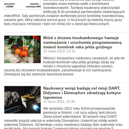
powstała nowa metoda walki z komórkami
nowotworowymi. Tamtejsi naukowcy wykorzystali
limfocyty B do produkcji pęcherzyków zawierających
mikroRNA. Gdy pęcherzyk zostanie wchłonięty przez komórkę nowotworową,
uwalnia gen, który zaburza wzrost guza. U leczonych tą metodą myszy guzy
były znacząco mniejsze i było ich mniej niż u zwierząt nieleczonych.
Miód z drzewa truskawkowego hamuje
namnażanie i uruchamia programowaną
śmierć komórek raka jelita grubego
20 maja 2019, 15:33
Włoscy i hiszpańscy naukowcy zauważyli, że gdy do
hodowli komórek raka jelita grubego doda się
miodu z chruściny jagodnej (Arbutus unedo),
zwanej też drzewem truskawkowym, zahamowuje to ich namnażanie.
Zmniejsza się też zdolność tworzenia kolonii.
Naukowcy wciąż badają cel misji DART.
Didymos i Dimorphos zdradzają kolejne
tajemnice
31 lipca 2024, 10:40
We wrześniu 2022 roku NASA przeprowadziła
pierwszy w historii, i od razu udany, test obrony
Ziemi przed asteroidami. W ramach misji DART
niewielki pojazd uderzył w asteroidę Dimorphos i zmienił jej orbitę wokół
asteroidy Didymos. Od tamtego czasu naukowcy badają obie asteroidy oraz
skutki testu. Na łamach Nature Communications ukazało się właśnie 5