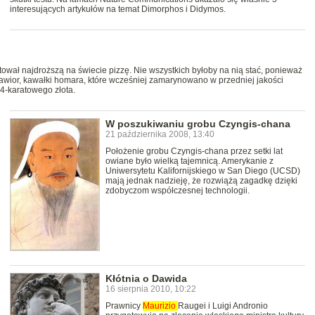
interesujących artykułów na temat Dimorphos i Didymos.
tował najdroższą na świecie pizzę. Nie wszystkich byłoby na nią stać, ponieważ
wior, kawałki homara, które wcześniej zamarynowano w przedniej jakości
24-karatowego złota.
W poszukiwaniu grobu Czyngis-chana
21 października 2008, 13:40
Położenie grobu Czyngis-chana przez setki lat
owiane było wielką tajemnicą. Amerykanie z
Uniwersytetu Kalifornijskiego w San Diego (UCSD)
mają jednak nadzieję, że rozwiążą zagadkę dzięki
zdobyczom współczesnej technologii.
Kłótnia o Dawida
16 sierpnia 2010, 10:22
Prawnicy
Maurizio
Raugei i Luigi Andronio