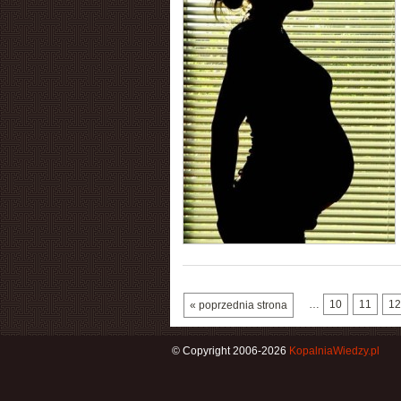
…
10
11
12
« poprzednia strona
© Copyright 2006-2026
KopalniaWiedzy.pl