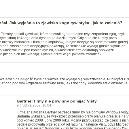
ści. Jak wyjaśnia to zjawisko kognitywistyka i jak to zmienić?
ierney opisali zjawisko, które nazwali ego depletion (wyczerpaniem ego), czyli
ch, którą każdego dnia dysponuje ludzki umysł. Gdy pula się kurczy przez
e między zadaniami i tłumienie impulsów, kolejne decyzje są podejmowane gorzej
a nad zmęczeniem decyzyjnym pokazują, że sędziowie wydają gorsze wyroki po
ją właściwe leki pod koniec dyżuru, a właściciele firm odkładają obowiązki
to już do nich nie wracają. Pytanie brzmi więc: jak temu zaradzić?
ających na długość życia najważniejsze wydaje się wykształcenie. Publicyści z 
ja" ono pod tym względem zarówno rasę, jak i dochody. Podobny efekt obserwuje 
Gartner: firmy nie powinny pomijać Visty
9 grudnia 2007, 10:04
Firma analityczna Gartner ostrzega firmy, by nie pomijały Windows Visty.
Badania wykazały, że większość przedsiębiorstw planuje przejście na V
pod koniec 2008 lub w 2009 roku. Można przypuszczać, że część z nich
będzie próbowała przejść z XP od razu na następcę Visty, gdyż Microsof
obiecał, iż system Windows 7 (tak brzmi kodowa nazwa kolejnego OS-u 