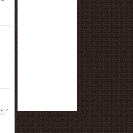
yni z
ład,