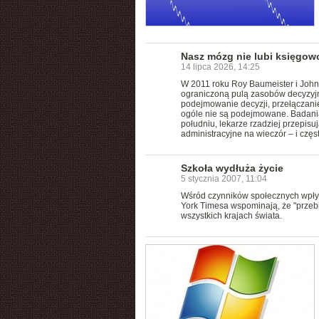
Nasz mózg nie lubi księgowo
14 lipca 2026, 14:25
W 2011 roku Roy Baumeister i John T
ograniczoną pulą zasobów decyzyjny
podejmowanie decyzji, przełączani
ogóle nie są podejmowane. Badani
południu, lekarze rzadziej przepisu
administracyjne na wieczór – i częs
Szkoła wydłuża życie
5 stycznia 2007, 11:04
Wśród czynników społecznych wpływ
York Timesa wspominają, że "przebi
wszystkich krajach świata.