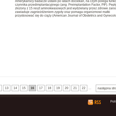
Amerykańscy badacze ustalili po latach dociekań, na czym polega funkc
czynnika przedimplantacyjnego (ang. Preimplantation Factor, PIF). Pept
złożony z 15 reszt aminokwasowych jest wydzielany przez zdrowe zarod
zawiaduje zagnieżdżeniem zygoty oraz pomaga organizmowi matki
przystosować się do ciąży (American Journal of Obstetrics and Gynecol
13
14
15
16
17
18
19
20
21
22
…
następna str
Pol