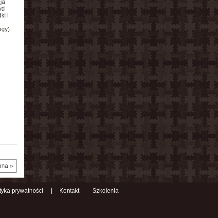
ja
yd
ki i
ogy).
ona »
ityka prywatności
|
Kontakt
Szkolenia