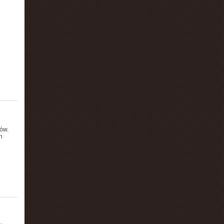
ów.
h