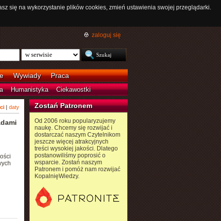
asz się na wykorzystanie plików cookies, zmień ustawienia swojej przeglądarki.
zaloguj się
e
Wywiady
Praca
a
Humanistyka
Ciekawostki
Zostań Patronem
ci
|
daty
Od 2006 roku popularyzujemy
adami
naukę. Chcemy się rozwijać i
dostarczać naszym Czytelnikom
jeszcze więcej atrakcyjnych
treści wysokiej jakości. Dlatego
postanowiliśmy poprosić o
ności
wsparcie. Zostań naszym
wych
Patronem i pomóż nam rozwijać
KopalnięWiedzy.