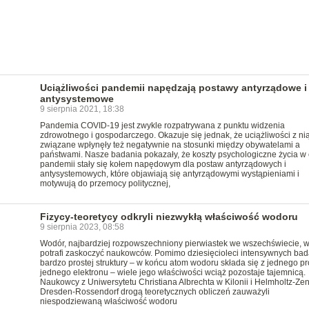
Uciążliwości pandemii napędzają postawy antyrządowe i
antysystemowe
9 sierpnia 2021, 18:38
Pandemia COVID-19 jest zwykle rozpatrywana z punktu widzenia
zdrowotnego i gospodarczego. Okazuje się jednak, że uciążliwości z ni
związane wpłynęły też negatywnie na stosunki między obywatelami a
państwami. Nasze badania pokazały, że koszty psychologiczne życia w 
pandemii stały się kołem napędowym dla postaw antyrządowych i
antysystemowych, które objawiają się antyrządowymi wystąpieniami i
motywują do przemocy politycznej,
Fizycy-teoretycy odkryli niezwykłą właściwość wodoru
9 sierpnia 2023, 08:58
Wodór, najbardziej rozpowszechniony pierwiastek we wszechświecie, w
potrafi zaskoczyć naukowców. Pomimo dziesięcioleci intensywnych bad
bardzo prostej struktury – w końcu atom wodoru składa się z jednego pr
jednego elektronu – wiele jego właściwości wciąż pozostaje tajemnicą.
Naukowcy z Uniwersytetu Christiana Albrechta w Kilonii i Helmholtz-Ze
Dresden-Rossendorf drogą teoretycznych obliczeń zauważyli
niespodziewaną właściwość wodoru