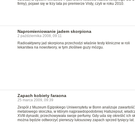
firmy), pojawi się w trzy lata po premierze Visty, czyli w roku 2010.
Napromieniowanie jadem skorpiona
2 października 2008, 09:11
Radioaktywny jad skorpiona przechodzi właśnie testy kliniczne w roli
lekarstwa na nowotwory, w tym złośliwe guzy mózgu.
Zapach kobiety faraona
25 marca 2009, 09:39
Zespół z Muzeum Egipskiego Uniwersytetu w Bonn analizuje zawartość
metalowego słoiczka, w którym najprawdopodobniej Hatszepsut, władcz
XVIII dynastii, przechowywała swoje perfumy. Gdy uda się określić ich sk
można będzie odtworzyć pierwszy luksusowy zapach sprzed tysięcy lat.