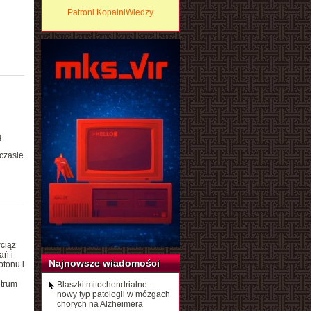
Patroni KopalniWiedzy
ą
czasie
ciąż
ań i
Najnowsze wiadomości
otonu i
ntrum
Blaszki mitochondrialne –
nowy typ patologii w mózgach
chorych na Alzheimera