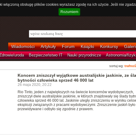
ki włączoną obsługę plików cookies wyrażasz zgodę na ich użycie. Jeśli nie zgadz
Rozumiem
Wiadomości
Artykuły
Forum
Książki
Konkursy
Galeri
Zdrowie/uroda
Bezpieczeństwo IT
Nauki przyrodnicze
Astronomia/fizyk
sortuj wg:
trafnoś
Koncern zniszczył wyjątkowe australijskie jaskinie, ze śl
bytności człowieka sprzed 46 000 lat
26 maja 2020, 20:22
Rio Tinto, jeden z największych na świecie koncernów wydobywczych,
zniszczył dwie australijskie jaskinie, w których znajdowały się ślady byt
człowieka sprzed 46 000 lat. Jaskinie uległy zniszczeniu w wyniku celo
eksplozji związanych z pracami wydobywczymi. Zniszczenie jaskiń było
przewidywane i odbyło się zgodnie z prawem.