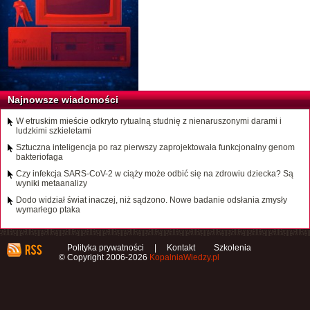
Najnowsze wiadomości
W etruskim mieście odkryto rytualną studnię z nienaruszonymi darami i
ludzkimi szkieletami
Sztuczna inteligencja po raz pierwszy zaprojektowała funkcjonalny genom
bakteriofaga
Czy infekcja SARS-CoV-2 w ciąży może odbić się na zdrowiu dziecka? Są
wyniki metaanalizy
Dodo widział świat inaczej, niż sądzono. Nowe badanie odsłania zmysły
wymarłego ptaka
Polityka prywatności
|
Kontakt
Szkolenia
© Copyright 2006-2026
KopalniaWiedzy.pl