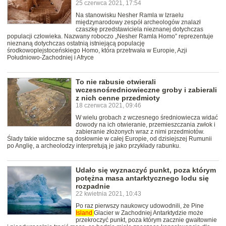
25 czerwca 2021, 17:54
Na stanowisku Nesher Ramla w Izraelu
międzynarodowy zespół archeologów znalazł
czaszkę przedstawiciela nieznanej dotychczas
populacji człowieka. Nazwany roboczo „Nesher Ramla Homo” reprezentuje
nieznaną dotychczas ostatnią istniejącą populację
środkowoplejstoceńskiego Homo, która przetrwała w Europie, Azji
Południowo-Zachodniej i Afryce
To nie rabusie otwierali
wczesnośredniowieczne groby i zabierali
z nich cenne przedmioty
18 czerwca 2021, 09:46
W wielu grobach z wczesnego średniowiecza widać
dowody na ich otwieranie, przemieszczania zwłok i
zabieranie złożonych wraz z nimi przedmiotów.
Ślady takie widoczne są dosłownie w całej Europie, od dzisiejszej Rumunii
po Anglię, a archeolodzy interpretują je jako przykłady rabunku.
Udało się wyznaczyć punkt, poza którym
potężna masa antarktycznego lodu się
rozpadnie
22 kwietnia 2021, 10:43
Po raz pierwszy naukowcy udowodnili, że Pine
Island
Glacier w Zachodniej Antarktydzie może
przekroczyć punkt, poza którym zacznie gwałtownie