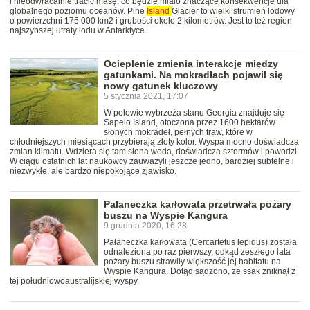
i nieodwracalnie tracić masę, co będzie miało znaczące konsekwencje dla
globalnego poziomu oceanów. Pine
Island
Glacier to wielki strumień lodowy
o powierzchni 175 000 km2 i grubości około 2 kilometrów. Jest to też region
najszybszej utraty lodu w Antarktyce.
Ocieplenie zmienia interakcje między
gatunkami. Na mokradłach pojawił się
nowy gatunek kluczowy
5 stycznia 2021, 17:07
W połowie wybrzeża stanu Georgia znajduje się
Sapelo Island, otoczona przez 1600 hektarów
słonych mokradeł, pełnych traw, które w
chłodniejszych miesiącach przybierają złoty kolor. Wyspa mocno doświadcza
zmian klimatu. Wdziera się tam słona woda, doświadcza sztormów i powodzi.
W ciągu ostatnich lat naukowcy zauważyli jeszcze jedno, bardziej subtelne i
niezwykłe, ale bardzo niepokojące zjawisko.
Pałaneczka karłowata przetrwała pożary
buszu na Wyspie Kangura
9 grudnia 2020, 16:28
Pałaneczka karłowata (Cercartetus lepidus) została
odnaleziona po raz pierwszy, odkąd zeszłego lata
pożary buszu strawiły większość jej habitatu na
Wyspie Kangura. Dotąd sądzono, że ssak zniknął z
tej południowoaustralijskiej wyspy.