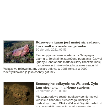
Różowych iguan jest mniej niż sądzono.
Trwa walka o ocalenie gatunku
30 sierpnia 2021, 09:53
Ekspedycja naukowa wysłana na Galapagos
alarmuje, że skrajnie zagrożona populacja różowej
iguany (Conolophus marthae) liczy znacznie mniej
osobników, niż mówiły dotychczasowe szacunki.
Wyjątkowe różowe iguany zostały odkryte w 1986 roku, a w 2009
zidentyfikowano je jako osobny gatunek
Sensacyjne odkrycie na Wallacei. Żyła
tam nieznana linia Homo sapiens
26 sierpnia 2021, 09:00
Międzynarodowy zespół naukowy poinformował
właśnie o zbadaniu pierwszego ludzkiego
prehistorycznego DNA z Wallacei. Wyniki badań od
razu wzbudziły sensację, gdyż okazało się, że