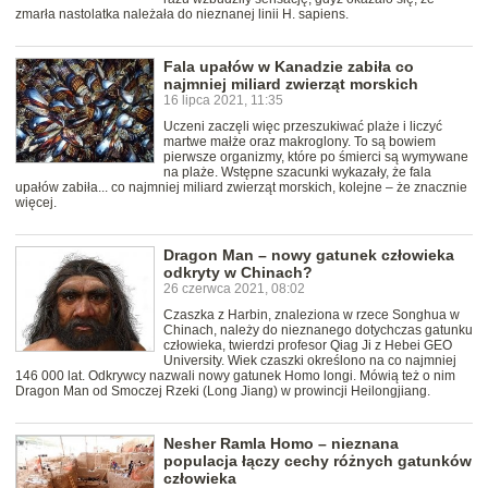
zmarła nastolatka należała do nieznanej linii H. sapiens.
Fala upałów w Kanadzie zabiła co
najmniej miliard zwierząt morskich
16 lipca 2021, 11:35
Uczeni zaczęli więc przeszukiwać plaże i liczyć
martwe małże oraz makroglony. To są bowiem
pierwsze organizmy, które po śmierci są wymywane
na plaże. Wstępne szacunki wykazały, że fala
upałów zabiła... co najmniej miliard zwierząt morskich, kolejne – że znacznie
więcej.
Dragon Man – nowy gatunek człowieka
odkryty w Chinach?
26 czerwca 2021, 08:02
Czaszka z Harbin, znaleziona w rzece Songhua w
Chinach, należy do nieznanego dotychczas gatunku
człowieka, twierdzi profesor Qiag Ji z Hebei GEO
University. Wiek czaszki określono na co najmniej
146 000 lat. Odkrywcy nazwali nowy gatunek Homo longi. Mówią też o nim
Dragon Man od Smoczej Rzeki (Long Jiang) w prowincji Heilongjiang.
Nesher Ramla Homo – nieznana
populacja łączy cechy różnych gatunków
człowieka