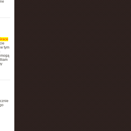
ane
Grace
cie
 w tym
m
e mogą
lliam
my
ocznie
ego