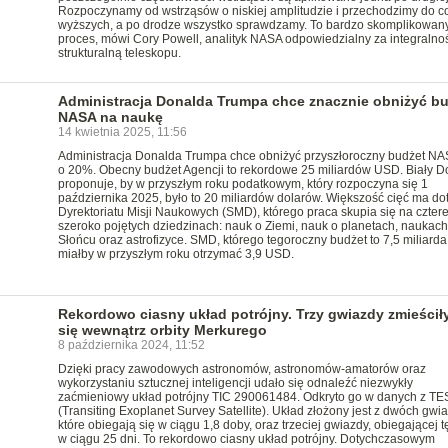
Rozpoczynamy od wstrząsów o niskiej amplitudzie i przechodzimy do c
wyższych, a po drodze wszystko sprawdzamy. To bardzo skomplikowan
proces, mówi Cory Powell, analityk NASA odpowiedzialny za integralno
strukturalną teleskopu.
Administracja Donalda Trumpa chce znacznie obniżyć b
NASA na naukę
14 kwietnia 2025, 11:56
Administracja Donalda Trumpa chce obniżyć przyszłoroczny budżet NA
o 20%. Obecny budżet Agencji to rekordowe 25 miliardów USD. Biały 
proponuje, by w przyszłym roku podatkowym, który rozpoczyna się 1
października 2025, było to 20 miliardów dolarów. Większość cięć ma do
Dyrektoriatu Misji Naukowych (SMD), którego praca skupia się na czter
szeroko pojętych dziedzinach: nauk o Ziemi, nauk o planetach, naukach
Słońcu oraz astrofizyce. SMD, którego tegoroczny budżet to 7,5 miliard
miałby w przyszłym roku otrzymać 3,9 USD.
Rekordowo ciasny układ potrójny. Trzy gwiazdy zmieścił
się wewnątrz orbity Merkurego
8 października 2024, 11:52
Dzięki pracy zawodowych astronomów, astronomów-amatorów oraz
wykorzystaniu sztucznej inteligencji udało się odnaleźć niezwykły
zaćmieniowy układ potrójny TIC 290061484. Odkryto go w danych z TE
(Transiting Exoplanet Survey Satellite). Układ złożony jest z dwóch gwia
które obiegają się w ciągu 1,8 doby, oraz trzeciej gwiazdy, obiegającej t
w ciągu 25 dni. To rekordowo ciasny układ potrójny. Dotychczasowym