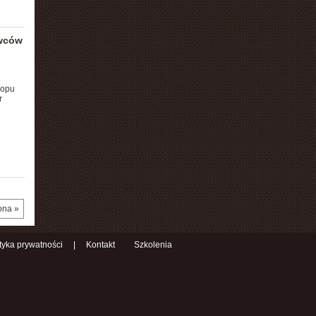
ywców
kopu
r
ona »
ityka prywatności
|
Kontakt
Szkolenia