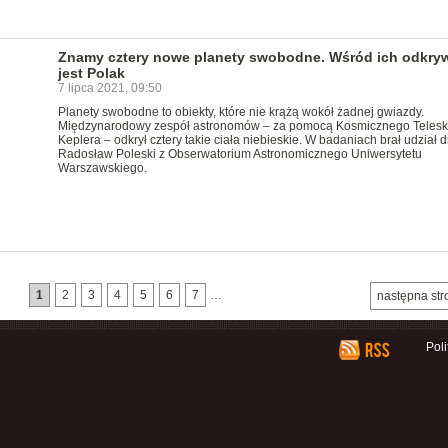
Znamy cztery nowe planety swobodne. Wśród ich odkr
jest Polak
7 lipca 2021, 09:50
Planety swobodne to obiekty, które nie krążą wokół żadnej gwiazdy.
Międzynarodowy zespół astronomów – za pomocą Kosmicznego Teles
Keplera – odkrył cztery takie ciała niebieskie. W badaniach brał udział d
Radosław Poleski z Obserwatorium Astronomicznego Uniwersytetu
Warszawskiego.
1
2
3
4
5
6
7
…
następna str
Pol