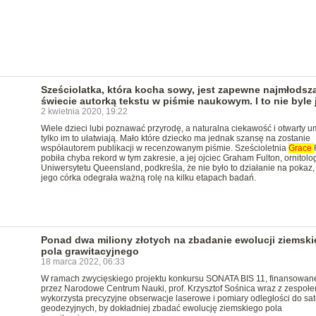
Sześciolatka, która kocha sowy, jest zapewne najmłodsz
świecie autorką tekstu w piśmie naukowym. I to nie byle 
2 kwietnia 2020, 19:22
Wiele dzieci lubi poznawać przyrodę, a naturalna ciekawość i otwarty u
tylko im to ułatwiają. Mało które dziecko ma jednak szansę na zostanie
współautorem publikacji w recenzowanym piśmie. Sześcioletnia
Grace
pobiła chyba rekord w tym zakresie, a jej ojciec Graham Fulton, ornitolo
Uniwersytetu Queensland, podkreśla, że nie było to działanie na pokaz,
jego córka odegrała ważną rolę na kilku etapach badań.
Ponad dwa miliony złotych na zbadanie ewolucji ziemsk
pola grawitacyjnego
18 marca 2022, 06:33
W ramach zwycięskiego projektu konkursu SONATA BIS 11, finansowan
przez Narodowe Centrum Nauki, prof. Krzysztof Sośnica wraz z zespoł
wykorzysta precyzyjne obserwacje laserowe i pomiary odległości do sat
geodezyjnych, by dokładniej zbadać ewolucję ziemskiego pola