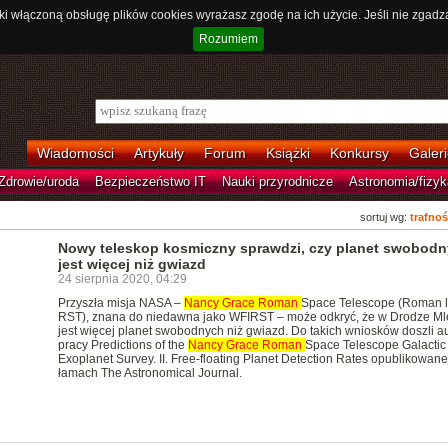
ki włączoną obsługę plików cookies wyrażasz zgodę na ich użycie. Jeśli nie zgadz
Rozumiem
Wiadomości
Artykuły
Forum
Książki
Konkursy
Galeri
Zdrowie/uroda
Bezpieczeństwo IT
Nauki przyrodnicze
Astronomia/fizyk
sortuj wg:
trafnoś
Nowy teleskop kosmiczny sprawdzi, czy planet swobod
jest więcej niż gwiazd
24 sierpnia 2020, 04:29
Przyszła misja NASA –
Nancy
Grace
Roman
Space Telescope (Roman 
RST), znana do niedawna jako WFIRST – może odkryć, że w Drodze Ml
jest więcej planet swobodnych niż gwiazd. Do takich wniosków doszli a
pracy Predictions of the
Nancy
Grace
Roman
Space Telescope Galactic
Exoplanet Survey. II. Free-floating Planet Detection Rates opublikowane
łamach The Astronomical Journal.