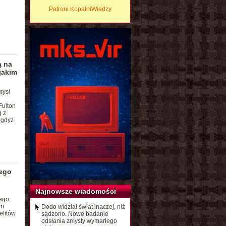
Patroni KopalniWiedzy
ą na
jakim
mysł
Fulton
g z
 gdyż
iego
Najnowsze wiadomości
ego
em
Dodo widział świat inaczej, niż
elitów
sądzono. Nowe badanie
odsłania zmysły wymarłego