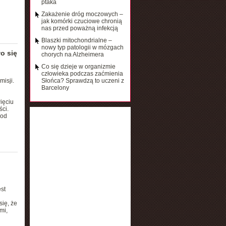
ptaka
Zakażenie dróg moczowych –
jak komórki czuciowe chronią
nas przed poważną infekcją
Blaszki mitochondrialne –
nowy typ patologii w mózgach
o się
chorych na Alzheimera
Co się dzieje w organizmie
człowieka podczas zaćmienia
misji.
Słońca? Sprawdzą to uczeni z
Barcelony
ięciu
ści.
 od
st
ię, że
mi,
.