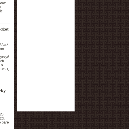
oraz
y
ść
udżet
SA aż
Dom
tyczyć
ech
 o
a USD,
yby
SS
zd,
ę parę