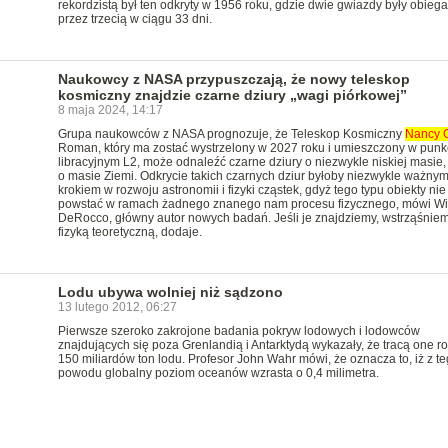
rekordzistą był ten odkryty w 1956 roku, gdzie dwie gwiazdy były obieg
przez trzecią w ciągu 33 dni.
Naukowcy z NASA przypuszczają, że nowy teleskop
kosmiczny znajdzie czarne dziury „wagi piórkowej”
8 maja 2024, 14:17
Grupa naukowców z NASA prognozuje, że Teleskop Kosmiczny
Nancy
Roman, który ma zostać wystrzelony w 2027 roku i umieszczony w punk
libracyjnym L2, może odnaleźć czarne dziury o niezwykle niskiej masie,
o masie Ziemi. Odkrycie takich czarnych dziur byłoby niezwykle ważny
krokiem w rozwoju astronomii i fizyki cząstek, gdyż tego typu obiekty ni
powstać w ramach żadnego znanego nam procesu fizycznego, mówi Wi
DeRocco, główny autor nowych badań. Jeśli je znajdziemy, wstrząśnie
fizyką teoretyczną, dodaje.
Lodu ubywa wolniej niż sądzono
13 lutego 2012, 06:27
Pierwsze szeroko zakrojone badania pokryw lodowych i lodowców
znajdujących się poza Grenlandią i Antarktydą wykazały, że tracą one r
150 miliardów ton lodu. Profesor John Wahr mówi, że oznacza to, iż z t
powodu globalny poziom oceanów wzrasta o 0,4 milimetra.