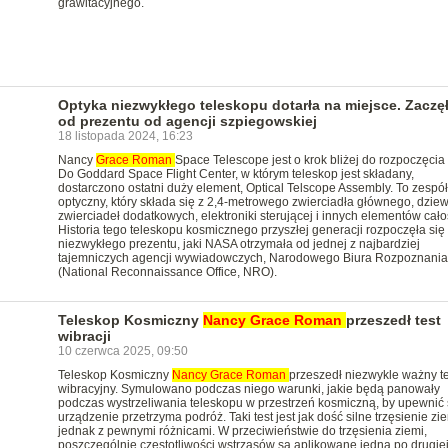
grawitacyjnego.
Optyka niezwykłego teleskopu dotarła na miejsce. Zaczęł
od prezentu od agencji szpiegowskiej
18 listopada 2024, 16:23
Nancy
Grace
Roman
Space Telescope jest o krok bliżej do rozpoczęcia 
Do Goddard Space Flight Center, w którym teleskop jest składany,
dostarczono ostatni duży element, Optical Telscope Assembly. To zespół
optyczny, który składa się z 2,4-metrowego zwierciadła głównego, dziew
zwierciadeł dodatkowych, elektroniki sterującej i innych elementów cało
Historia tego teleskopu kosmicznego przyszłej generacji rozpoczęła się
niezwykłego prezentu, jaki NASA otrzymała od jednej z najbardziej
tajemniczych agencji wywiadowczych, Narodowego Biura Rozpoznania
(National Reconnaissance Office, NRO).
Teleskop Kosmiczny
Nancy
Grace
Roman
przeszedł test
wibracji
10 czerwca 2025, 09:50
Teleskop Kosmiczny
Nancy
Grace
Roman
przeszedł niezwykle ważny te
wibracyjny. Symulowano podczas niego warunki, jakie będą panowały
podczas wystrzeliwania teleskopu w przestrzeń kosmiczną, by upewnić s
urządzenie przetrzyma podróż. Taki test jest jak dość silne trzęsienie zie
jednak z pewnymi różnicami. W przeciwieństwie do trzęsienia ziemi,
poszczególnie częstotliwości wstrząsów są aplikowane jedna po drugiej