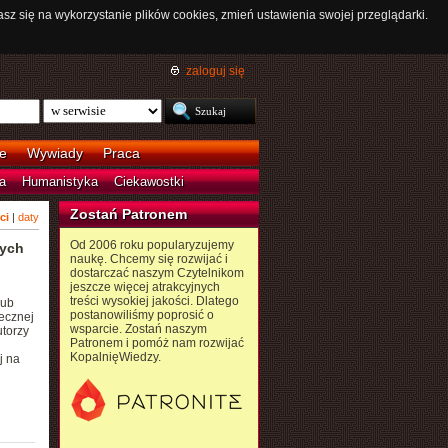
asz się na wykorzystanie plików cookies, zmień ustawienia swojej przeglądarki.
zaloguj się
e
Wywiady
Praca
a
Humanistyka
Ciekawostki
Zostań Patronem
ci
|
daty
Od 2006 roku popularyzujemy
nych
naukę. Chcemy się rozwijać i
dostarczać naszym Czytelnikom
jeszcze więcej atrakcyjnych
treści wysokiej jakości. Dlatego
lub
postanowiliśmy poprosić o
ecznej
wsparcie. Zostań naszym
utorzy
Patronem i pomóż nam rozwijać
KopalnięWiedzy.
j na