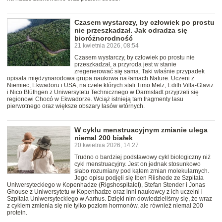
Czasem wystarczy, by człowiek po prostu
nie przeszkadzał. Jak odradza się
bioróżnorodność
21 kwietnia 2026, 08:54
Czasem wystarczy, by człowiek po prostu nie
przeszkadzał, a przyroda jest w stanie
zregenerować się sama. Taki właśnie przypadek
opisała międzynarodowa grupa naukowa na łamach Nature. Uczeni z
Niemiec, Ekwadoru i USA, na czele których stali Timo Metz, Edith Villa-Glaviz
i Nico Blüthgen z Uniwersytetu Technicznego w Darmstadt przyjrzeli się
regionowi Chocó w Ekwadorze. Wciąż istnieją tam fragmenty lasu
pierwotnego oraz większe obszary lasów wtórnych.
W cyklu menstruacyjnym zmianie ulega
niemal 200 białek
20 kwietnia 2026, 14:27
Trudno o bardziej podstawowy cykl biologiczny niż
cykl menstruacyjny. Jest on jednak stosunkowo
słabo rozumiany pod kątem zmian molekularnych.
Jego opisu podjęli się Iben Riishede ze Szpitala
Uniwersyteckiego w Kopenhadze (Rigshospitalet), Stefan Stender i Jonas
Ghouse z Uniwersytetu w Kopenhadze oraz inni naukowcy z ich uczelni i
Szpitala Uniwersyteckiego w Aarhus. Dzięki nim dowiedzieliśmy się, że wraz
z cyklem zmienia się nie tylko poziom hormonów, ale również niemal 200
protein.