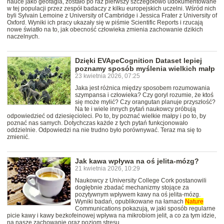
nauce jako geofagia, zostało po raz pierwszy szczegółowo udokumentowane
w tej populacji przez zespół badaczy z kilku europejskich uczelni. Wśród nich
byli Sylvain Lemoine z University of Cambridge i Jessica Frater z University of
Oxford. Wyniki ich pracy ukazały się w piśmie Scientific Reports i rzucają
nowe światło na to, jak obecność człowieka zmienia zachowanie dzikich
naczelnych.
Dzięki EVApeCognition Dataset lepiej
poznamy sposób myślenia wielkich małp
23 kwietnia 2026, 07:25
Jaka jest różnica między sposobem rozumowania
szympansa i człowieka? Czy goryl rozumie, że ktoś
się może mylić? Czy orangutan planuje przyszłość?
Na te i wiele innych pytań naukowcy próbują
odpowiedzieć od dziesięcioleci. Po to, by poznać wielkie małpy i po to, by
poznać nas samych. Dotychczas każde z tych pytań funkcjonowało
oddzielnie. Odpowiedzi na nie trudno było porównywać. Teraz ma się to
zmienić.
Jak kawa wpływa na oś jelita-mózg?
21 kwietnia 2026, 10:29
Naukowcy z University College Cork postanowili
dogłębnie zbadać mechanizmy stojące za
pozytywnym wpływem kawy na oś jelita-mózg.
Wyniki badań, opublikowane na łamach
Nature
Communications pokazują, w jaki sposób regularne
picie kawy i kawy bezkofeinowej wpływa na mikrobiom jelit, a co za tym idzie,
na nasze zachowanie oraz poziom stresu.