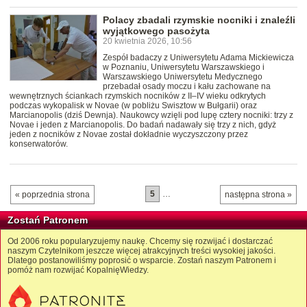
Polacy zbadali rzymskie nocniki i znaleźli
wyjątkowego pasożyta
20 kwietnia 2026, 10:56
Zespół badaczy z Uniwersytetu Adama Mickiewicza
w Poznaniu, Uniwersytetu Warszawskiego i
Warszawskiego Uniwersytetu Medycznego
przebadał osady moczu i kału zachowane na
wewnętrznych ściankach rzymskich nocników z II–IV wieku odkrytych
podczas wykopalisk w Novae (w pobliżu Swisztow w Bułgarii) oraz
Marcianopolis (dziś Dewnja). Naukowcy wzięli pod lupę cztery nocniki: trzy z
Novae i jeden z Marcianopolis. Do badań nadawały się trzy z nich, gdyż
jeden z nocników z Novae został dokładnie wyczyszczony przez
konserwatorów.
5
…
« poprzednia strona
następna strona »
Zostań Patronem
Od 2006 roku popularyzujemy naukę. Chcemy się rozwijać i dostarczać
naszym Czytelnikom jeszcze więcej atrakcyjnych treści wysokiej jakości.
Dlatego postanowiliśmy poprosić o wsparcie. Zostań naszym Patronem i
pomóż nam rozwijać KopalnięWiedzy.