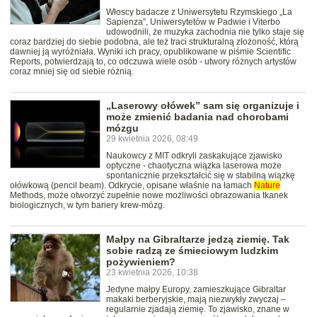
Włoscy badacze z Uniwersytetu Rzymskiego „La
Sapienza”, Uniwersytetów w Padwie i Viterbo
udowodnili, że muzyka zachodnia nie tylko staje się
coraz bardziej do siebie podobna, ale też traci strukturalną złożoność, którą
dawniej ją wyróżniała. Wyniki ich pracy, opublikowane w piśmie Scientific
Reports, potwierdzają to, co odczuwa wiele osób - utwory różnych artystów
coraz mniej się od siebie różnią.
„Laserowy ołówek” sam się organizuje i
może zmienić badania nad chorobami
mózgu
29 kwietnia 2026, 08:49
Naukowcy z MIT odkryli zaskakujące zjawisko
optyczne - chaotyczna wiązka laserowa może
spontanicznie przekształcić się w stabilną wiązkę
ołówkową (pencil beam). Odkrycie, opisane właśnie na łamach
Nature
Methods, może otworzyć zupełnie nowe możliwości obrazowania tkanek
biologicznych, w tym bariery krew-mózg.
Małpy na Gibraltarze jedzą ziemię. Tak
sobie radzą ze śmieciowym ludzkim
pożywieniem?
23 kwietnia 2026, 10:38
Jedyne małpy Europy, zamieszkujące Gibraltar
makaki berberyjskie, mają niezwykły zwyczaj –
regularnie zjadają ziemię. To zjawisko, znane w