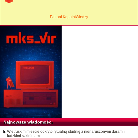
Patroni KopalniWiedzy
Najnowsze wiadomości
W etruskim mieście odkryto rytualną studnię z nienaruszonymi darami i
ludzkimi szkieletami