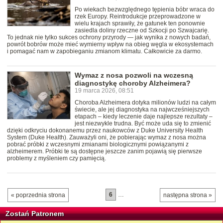
Po wiekach bezwzględnego tępienia bóbr wraca do
rzek Europy. Reintrodukcje przeprowadzone w
wielu krajach sprawiły, że gatunek ten ponownie
zasiedla doliny rzeczne od Szkocji po Szwajcarię.
To jednak nie tylko sukces ochrony przyrody — jak wynika z nowych badań,
powrót bobrów może mieć wymierny wpływ na obieg węgla w ekosystemach
i pomagać nam w zapobieganiu zmianom klimatu. Całkowicie za darmo.
Wymaz z nosa pozwoli na wczesną
diagnostykę choroby Alzheimera?
19 marca 2026, 08:51
Choroba Alzheimera dotyka milionów ludzi na całym
świecie, ale jej diagnostyka na najwcześniejszych
etapach – kiedy leczenie daje najlepsze rezultaty –
jest niezwykle trudna. Być może uda się to zmienić
dzięki odkryciu dokonanemu przez naukowców z Duke University Health
System (Duke Health). Zauważyli oni, że pobierając wymaz z nosa można
pobrać próbki z wczesnymi zmianami biologicznymi powiązanymi z
alzheimerem. Próbki te są dostępne jeszcze zanim pojawią się pierwsze
problemy z myśleniem czy pamięcią.
6
…
« poprzednia strona
następna strona »
Zostań Patronem