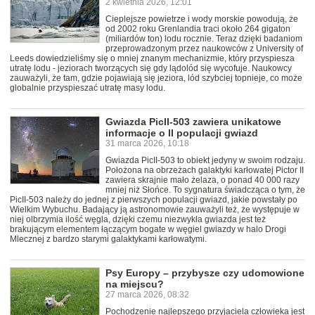
2 kwietnia 2026, 12:01
Cieplejsze powietrze i wody morskie powodują, że
od 2002 roku Grenlandia traci około 264 gigaton
(miliardów ton) lodu rocznie. Teraz dzięki badaniom
przeprowadzonym przez naukowców z University of
Leeds dowiedzieliśmy się o mniej znanym mechanizmie, który przyspiesza
utratę lodu - jeziorach tworzących się gdy lądolód się wycofuje. Naukowcy
zauważyli, że tam, gdzie pojawiają się jeziora, lód szybciej topnieje, co może
globalnie przyspieszać utratę masy lodu.
Gwiazda PicII-503 zawiera unikatowe
informacje o II populacji gwiazd
31 marca 2026, 10:18
Gwiazda PicII-503 to obiekt jedyny w swoim rodzaju.
Położona na obrzeżach galaktyki karłowatej Pictor II
zawiera skrajnie mało żelaza, o ponad 40 000 razy
mniej niż Słońce. To sygnatura świadcząca o tym, że
PicII-503 należy do jednej z pierwszych populacji gwiazd, jakie powstały po
Wielkim Wybuchu. Badający ją astronomowie zauważyli też, że występuje w
niej olbrzymia ilość węgla, dzięki czemu niezwykła gwiazda jest też
brakującym elementem łączącym bogate w węgiel gwiazdy w halo Drogi
Mlecznej z bardzo starymi galaktykami karłowatymi.
Psy Europy – przybysze czy udomowione
na miejscu?
27 marca 2026, 08:32
Pochodzenie najlepszego przyjaciela człowieka jest