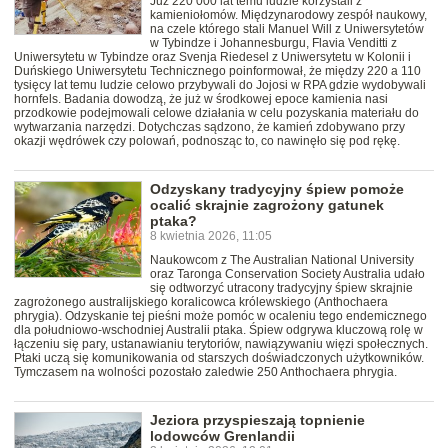
Już 220 000 lat temu ludzie korzystali z
kamieniołomów. Międzynarodowy zespół naukowy,
na czele którego stali Manuel Will z Uniwersytetów
w Tybindze i Johannesburgu, Flavia Venditti z
Uniwersytetu w Tybindze oraz Svenja Riedesel z Uniwersytetu w Kolonii i
Duńskiego Uniwersytetu Technicznego poinformował, że między 220 a 110
tysięcy lat temu ludzie celowo przybywali do Jojosi w RPA gdzie wydobywali
hornfels. Badania dowodzą, że już w środkowej epoce kamienia nasi
przodkowie podejmowali celowe działania w celu pozyskania materiału do
wytwarzania narzędzi. Dotychczas sądzono, że kamień zdobywano przy
okazji wędrówek czy polowań, podnosząc to, co nawinęło się pod rękę.
Odzyskany tradycyjny śpiew pomoże
ocalić skrajnie zagrożony gatunek
ptaka?
8 kwietnia 2026, 11:05
Naukowcom z The Australian National University
oraz Taronga Conservation Society Australia udało
się odtworzyć utracony tradycyjny śpiew skrajnie
zagrożonego australijskiego koralicowca królewskiego (Anthochaera
phrygia). Odzyskanie tej pieśni może pomóc w ocaleniu tego endemicznego
dla południowo-wschodniej Australii ptaka. Śpiew odgrywa kluczową rolę w
łączeniu się pary, ustanawianiu terytoriów, nawiązywaniu więzi społecznych.
Ptaki uczą się komunikowania od starszych doświadczonych użytkowników.
Tymczasem na wolności pozostało zaledwie 250 Anthochaera phrygia.
Jeziora przyspieszają topnienie
lodowców Grenlandii