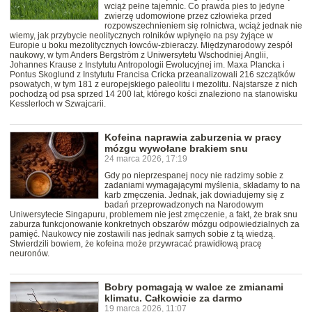
wciąż pełne tajemnic. Co prawda pies to jedyne
zwierzę udomowione przez człowieka przed
rozpowszechnieniem się rolnictwa, wciąż jednak nie
wiemy, jak przybycie neolitycznych rolników wpłynęło na psy żyjące w
Europie u boku mezolitycznych łowców-zbieraczy. Międzynarodowy zespół
naukowy, w tym Anders Bergström z Uniwersytetu Wschodniej Anglii,
Johannes Krause z Instytutu Antropologii Ewolucyjnej im. Maxa Plancka i
Pontus Skoglund z Instytutu Francisa Cricka przeanalizowali 216 szczątków
psowatych, w tym 181 z europejskiego paleolitu i mezolitu. Najstarsze z nich
pochodzą od psa sprzed 14 200 lat, którego kości znaleziono na stanowisku
Kesslerloch w Szwajcarii.
Kofeina naprawia zaburzenia w pracy
mózgu wywołane brakiem snu
24 marca 2026, 17:19
Gdy po nieprzespanej nocy nie radzimy sobie z
zadaniami wymagającymi myślenia, składamy to na
karb zmęczenia. Jednak, jak dowiadujemy się z
badań przeprowadzonych na Narodowym
Uniwersytecie Singapuru, problemem nie jest zmęczenie, a fakt, że brak snu
zaburza funkcjonowanie konkretnych obszarów mózgu odpowiedzialnych za
pamięć. Naukowcy nie zostawili nas jednak samych sobie z tą wiedzą.
Stwierdzili bowiem, że kofeina może przywracać prawidłową pracę
neuronów.
Bobry pomagają w walce ze zmianami
klimatu. Całkowicie za darmo
19 marca 2026, 11:07