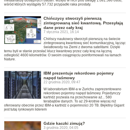
metaanalizę dostępnych badań. Wzięto w nich pod uwagę 1.081.586 osób,
wśród których wystąpiły 57.732 przypadki raka prostaty.
Chińczycy stworzyli pierwszą
zintegrowaną sieć kwantową. Przesyłają
dane przez cały kraj
7 stycznia 2021, 16:14
Chińscy naukowcy stworzyli pierwszą na świecie
zintegrowaną kwantową sieć komunikacyjną, łącząc
światłowody na Ziemi z dwoma satelitami. Dzięki
temu byli w stanie przesłać klucz kwantowy przez cały kraj na łączną
odległość 4600 kilometrów. O swoim osiągnięciu poinformowali na łamach
Nature.
IBM prezentuje rekordowo pojemny
napęd taśmowy
22 grudnia 2020, 09:47
W laboratorium IBM-a w Zurichu zaprezentowano
rekordowo pojemny napęd taśmowy. Pojedynczy
kartridż pozwala na przechowanie aż... 580
terabajtów danych. To aż 29-krotnie więcej niż
oferowany obecnie przez IBM-a kartridż o pojemności 20 TB. Błękitny Gigant
jest tutaj rynkowym liderem
Gdzie kaczki zimują?
3 grudnia 2020, 04:05