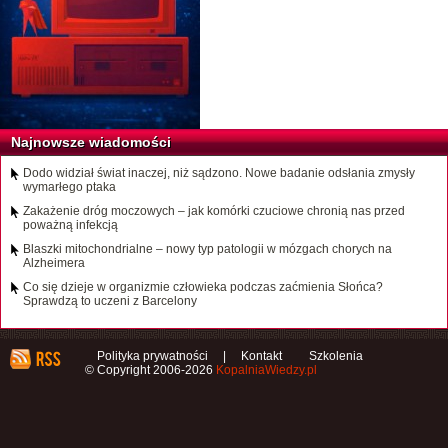
Najnowsze wiadomości
Dodo widział świat inaczej, niż sądzono. Nowe badanie odsłania zmysły
wymarłego ptaka
Zakażenie dróg moczowych – jak komórki czuciowe chronią nas przed
poważną infekcją
Blaszki mitochondrialne – nowy typ patologii w mózgach chorych na
Alzheimera
Co się dzieje w organizmie człowieka podczas zaćmienia Słońca?
Sprawdzą to uczeni z Barcelony
Polityka prywatności
|
Kontakt
Szkolenia
© Copyright 2006-2026
KopalniaWiedzy.pl