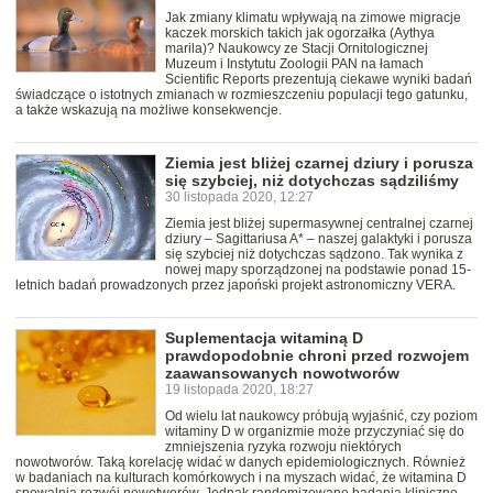
Jak zmiany klimatu wpływają na zimowe migracje
kaczek morskich takich jak ogorzałka (Aythya
marila)? Naukowcy ze Stacji Ornitologicznej
Muzeum i Instytutu Zoologii PAN na łamach
Scientific Reports prezentują ciekawe wyniki badań
świadczące o istotnych zmianach w rozmieszczeniu populacji tego gatunku,
a także wskazują na możliwe konsekwencje.
Ziemia jest bliżej czarnej dziury i porusza
się szybciej, niż dotychczas sądziliśmy
30 listopada 2020, 12:27
Ziemia jest bliżej supermasywnej centralnej czarnej
dziury – Sagittariusa A* – naszej galaktyki i porusza
się szybciej niż dotychczas sądzono. Tak wynika z
nowej mapy sporządzonej na podstawie ponad 15-
letnich badań prowadzonych przez japoński projekt astronomiczny VERA.
Suplementacja witaminą D
prawdopodobnie chroni przed rozwojem
zaawansowanych nowotworów
19 listopada 2020, 18:27
Od wielu lat naukowcy próbują wyjaśnić, czy poziom
witaminy D w organizmie może przyczyniać się do
zmniejszenia ryzyka rozwoju niektórych
nowotworów. Taką korelację widać w danych epidemiologicznych. Również
w badaniach na kulturach komórkowych i na myszach widać, że witamina D