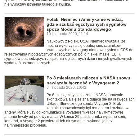
spowalnia rozwój nowotworów. Jednak randomizowane badania kliniczne
nie wykazały istnienia takiego zjawiska.
Polak, Niemiec i Amerykanie wiedzą,
gdzie szukać egzotycznych sygnałów
spoza Modelu Standardowego
10 listopada 2020, 11:14
Naukowcy z Polski, USA i Niemiec uważają, że
można wykorzystać globalną sieć czujników
kwantowych oraz zegary atomowe systemu GPS do
rejestrowania hipotetycznych egzotycznych pól o niskiej masie (ELF),
sygnałów pochodzących z łączenia się czarnych dziur i innych gwałtownych
wydarzeń astronomicznych
Po 8 miesiącach milczenia NASA znowu
nawiązała łączność z Voyagerem 2
6 listopada 2020, 10:42
Po 8-miesięcznym milczeniu NASA ponownie
skontaktowała się ze znajdującą się na krawędziach
Układu Słonecznego sondą Voyager 2. Brak
kontaktu spowodowały był remontem i rozbudową
anteny, która służy do komunikacji z Voyagerem.Prace na 70-metrowej
antenie trwały od połowy marca. W końcu 29 października wysłano serię
komend, a Voyager 2 potwierdził ich otrzymanie i wykonał je bez
najmniejszego problemu.