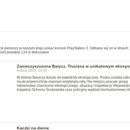
 na pierwszy w naszym kraju pokaz konsoli PlayStation 3. Odbywa się on w dniach
 Górczewskiej 124 w Warszawie.
Zanieczyszczona Barycz. Trucizna w unikatowym ekosys
6 lipca 2020, 14:53
W dolinie Baryczy doszło do katastrofy ekologicznej. Rzeka została zatru
na jej powierzchnię masowo wypłynęły ryby. Na miejscu pracuje grupa
ratownictwa chemiczno-ekologicznego, strażacy, inspektorzy Wojewódz
Inspekcji Ochrony Środowiska oraz policyjny wydział dochodzeniowo-śl
Kaczki na diecie