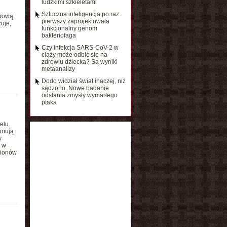
ludzkimi szkieletami
Sztuczna inteligencja po raz
ebową
pierwszy zaprojektowała
zuje,
funkcjonalny genom
bakteriofaga
Czy infekcja SARS-CoV-2 w
ciąży może odbić się na
zdrowiu dziecka? Są wyniki
metaanalizy
Dodo widział świat inaczej, niż
sądzono. Nowe badanie
odsłania zmysły wymarłego
ptaka
elu.
rmują
w
 w
gionów