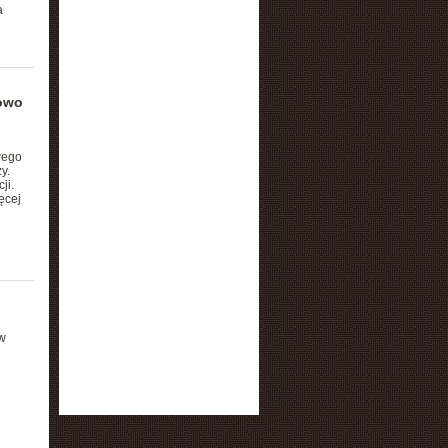
a
owo
wego
y.
ji.
ęcej
w