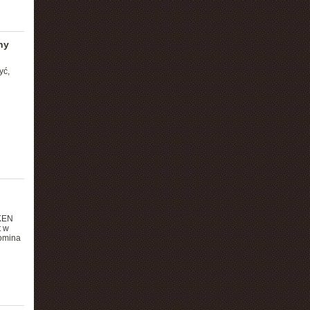
ny
yć,
IKEN
t w
omina