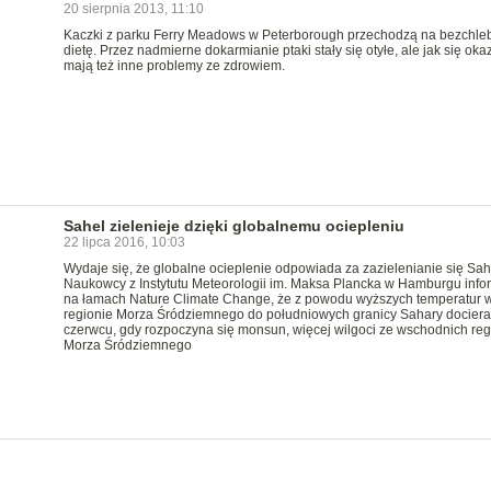
20 sierpnia 2013, 11:10
Kaczki z parku Ferry Meadows w Peterborough przechodzą na bezchl
dietę. Przez nadmierne dokarmianie ptaki stały się otyłe, ale jak się oka
mają też inne problemy ze zdrowiem.
Sahel zielenieje dzięki globalnemu ociepleniu
22 lipca 2016, 10:03
Wydaje się, że globalne ocieplenie odpowiada za zazielenianie się Sah
Naukowcy z Instytutu Meteorologii im. Maksa Plancka w Hamburgu info
na łamach Nature Climate Change, że z powodu wyższych temperatur 
regionie Morza Śródziemnego do południowych granicy Sahary dociera
czerwcu, gdy rozpoczyna się monsun, więcej wilgoci ze wschodnich re
Morza Śródziemnego