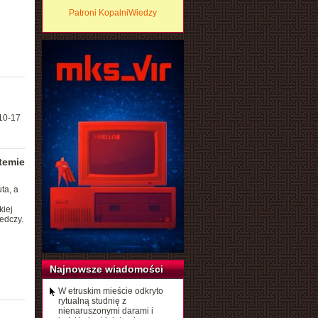
Patroni KopalniWiedzy
 10-17
temie
ta, a
kiej
edczy.
Najnowsze wiadomości
W etruskim mieście odkryto
rytualną studnię z
nienaruszonymi darami i