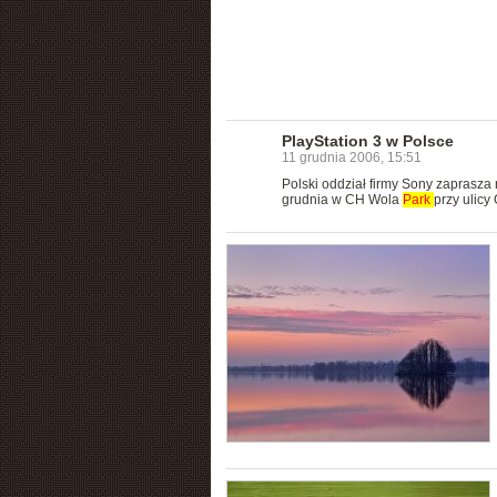
PlayStation 3 w Polsce
11 grudnia 2006, 15:51
Polski oddział firmy Sony zaprasza
grudnia w CH Wola
Park
przy ulicy