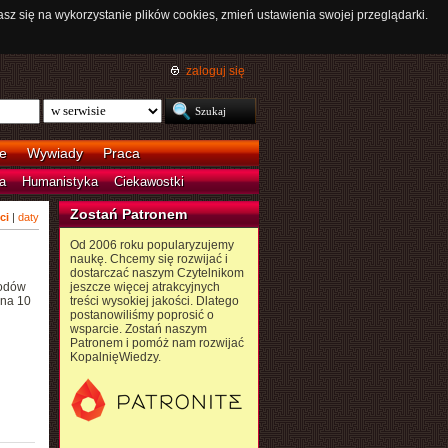
asz się na wykorzystanie plików cookies, zmień ustawienia swojej przeglądarki.
zaloguj się
e
Wywiady
Praca
a
Humanistyka
Ciekawostki
Zostań Patronem
ci
|
daty
Od 2006 roku popularyzujemy
naukę. Chcemy się rozwijać i
dostarczać naszym Czytelnikom
rodów
jeszcze więcej atrakcyjnych
 na 10
treści wysokiej jakości. Dlatego
postanowiliśmy poprosić o
wsparcie. Zostań naszym
Patronem i pomóż nam rozwijać
KopalnięWiedzy.