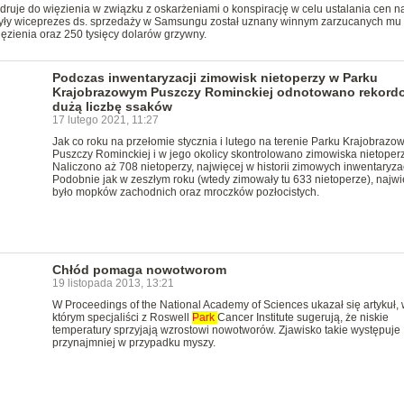
je do więzienia w związku z oskarżeniami o konspirację w celu ustalania cen n
ły wiceprezes ds. sprzedaży w Samsungu został uznany winnym zarzucanych mu
ęzienia oraz 250 tysięcy dolarów grzywny.
Podczas inwentaryzacji zimowisk nietoperzy w Parku
Krajobrazowym Puszczy Rominckiej odnotowano rekord
dużą liczbę ssaków
17 lutego 2021, 11:27
Jak co roku na przełomie stycznia i lutego na terenie Parku Krajobrazo
Puszczy Rominckiej i w jego okolicy skontrolowano zimowiska nietoperz
Naliczono aż 708 nietoperzy, najwięcej w historii zimowych inwentaryzac
Podobnie jak w zeszłym roku (wtedy zimowały tu 633 nietoperze), najwi
było mopków zachodnich oraz mroczków pozłocistych.
Chłód pomaga nowotworom
19 listopada 2013, 13:21
W Proceedings of the National Academy of Sciences ukazał się artykuł, 
którym specjaliści z Roswell
Park
Cancer Institute sugerują, że niskie
temperatury sprzyjają wzrostowi nowotworów. Zjawisko takie występuje
przynajmniej w przypadku myszy.