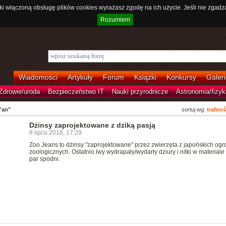
ki włączoną obsługę plików cookies wyrażasz zgodę na ich użycie. Jeśli nie zgadz
Rozumiem
Wiadomości
Artykuły
Forum
Książki
Konkursy
Galeri
Zdrowie/uroda
Bezpieczeństwo IT
Nauki przyrodnicze
Astronomia/fizyk
'an"
sortuj wg:
trafnoś
Dżinsy zaprojektowane z dziką pasją
8 lipca 2016, 17:29
Zoo Jeans to dżinsy "zaprojektowane" przez zwierzęta z japońskich og
zoologicznych. Ostatnio lwy wydrapały/wydarły dziury i nitki w materiale
par spodni.