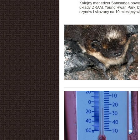
Kolejny menedżer Samsunga powędru
układy DRAM. Young Hwan Park, by
czynów i skazany na 10 miesięcy wi