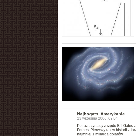
Najbogatsi Amerykanie
23 września 2006, 09:04
Po raz trzynasty z rzędu Bill Gates
Forbes. Pierwszy raz w historii zdar
najmniej 1 miliarda dolarów.