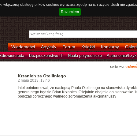
ki włączoną obsługę plików cookies wyrażasz zgodę na ich użycie. Jeśli nie zgadz
Rozumiem
Wiadomości
Artykuły
Forum
Książki
Konkursy
Galeri
Zdrowie/uroda
Bezpieczeństwo IT
Nauki przyrodnicze
Astronomia/fizyk
sortuj wg:
trafnoś
Krzanich za Otelliniego
2 maja 2013, 13:46
Intel poinformował, że następcą Paula Otelliniego na stanowisku dyrekt
generalnego będzie Brian Krzanich. Oficjalnie obejmie on stanowisko 
podczas corocznego walnego zgromadzenia akcjonariuszy