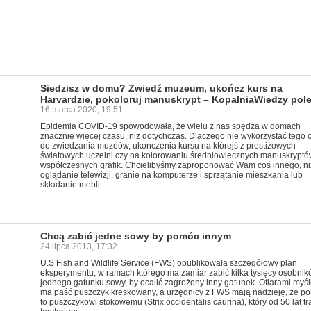
Siedzisz w domu? Zwiedź muzeum, ukończ kurs na
Harvardzie, pokoloruj manuskrypt – KopalniaWiedzy pol
16 marca 2020, 19:51
Epidemia COVID-19 spowodowała, że wielu z nas spędza w domach
znacznie więcej czasu, niż dotychczas. Dlaczego nie wykorzystać tego 
do zwiedzania muzeów, ukończenia kursu na którejś z prestiżowych
światowych uczelni czy na kolorowaniu średniowiecznych manuskryptów
współczesnych grafik. Chcielibyśmy zaproponować Wam coś innego, ni
oglądanie telewizji, granie na komputerze i sprzątanie mieszkania lub
składanie mebli.
Chcą zabić jedne sowy by pomóc innym
24 lipca 2013, 17:32
U.S Fish and Wildlife Service (FWS) opublikowała szczegółowy plan
eksperymentu, w ramach którego ma zamiar zabić kilka tysięcy osobnik
jednego gatunku sowy, by ocalić zagrożony inny gatunek. Ofiarami myś
ma paść puszczyk kreskowany, a urzędnicy z FWS mają nadzieję, że p
to puszczykowi stokowemu (Strix occidentalis caurina), który od 50 lat tr