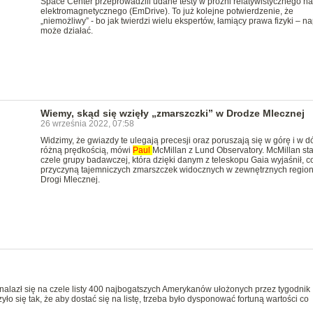
Space Center przeprowadzili udane testy w próżni relatywistycznego n
elektromagnetycznego (EmDrive). To już kolejne potwierdzenie, że
„niemożliwy” - bo jak twierdzi wielu ekspertów, łamiący prawa fizyki – n
może działać.
Wiemy, skąd się wzięły „zmarszczki” w Drodze Mlecznej
26 września 2022, 07:58
Widzimy, że gwiazdy te ulegają precesji oraz poruszają się w górę i w dó
różną prędkością, mówi
Paul
McMillan z Lund Observatory. McMillan sta
czele grupy badawczej, która dzięki danym z teleskopu Gaia wyjaśnił, co
przyczyną tajemniczych zmarszczek widocznych w zewnętrznych regio
Drogi Mlecznej.
 znalazł się na czele listy 400 najbogatszych Amerykanów ułożonych przez tygodnik
zyło się tak, że aby dostać się na listę, trzeba było dysponować fortuną wartości co