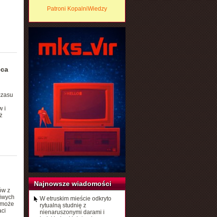
Patroni KopalniWiedzy
eca
czasu
 i
ż
Najnowsze wiadomości
ów z
liwych
W etruskim mieście odkryto
omoże
rytualną studnię z
aci
nienaruszonymi darami i