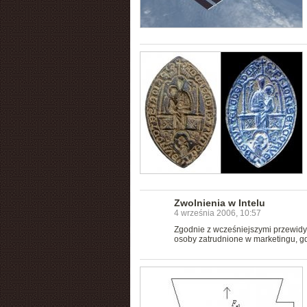
Zwolnienia w Intelu
4 września 2006, 10:57
Zgodnie z wcześniejszymi przewidyw
osoby zatrudnione w marketingu, gd