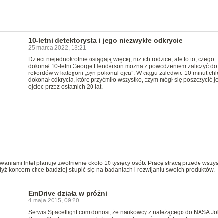
10-letni detektorysta i jego niezwykłe odkrycie
25 marca 2022, 13:21
Dzieci niejednokrotnie osiągają więcej, niż ich rodzice, ale to to, czego
dokonał 10-letni George Henderson można z powodzeniem zaliczyć do
rekordów w kategorii „syn pokonał ojca”. W ciągu zaledwie 10 minut chł
dokonał odkrycia, które przyćmiło wszystko, czym mógł się poszczycić j
ojciec przez ostatnich 20 lat.
aniami Intel planuje zwolnienie około 10 tysięcy osób. Pracę stracą przede wszys
yż koncern chce bardziej skupić się na badaniach i rozwijaniu swoich produktów.
EmDrive działa w próżni
4 maja 2015, 09:20
Serwis Spaceflight.com donosi, że naukowcy z należącego do NASA J