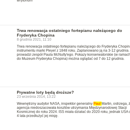
terytorium
Trwa renowacja ostatniego fortepianu należącego do
Fryderyka Chopina
8 grudnia 2021, 11:10
Trwa renowacja ostatniego fortepianu należącego do Fryderyka Chopin
instrumentu marki Pleyel z 1848 roku. Zaplanowano ją na 3-12 grudnia.
prowadzi zespół Paula McNulty'ego. Pokazy konserwatorskie (w ramach
do Muzeum Fryderyka Chopina) można oglądać od 7 do 12 grudnia.
Prywatne loty będą droższe?
23 września 2014, 13:22
Wewnętrzny audytor NASA, inspektor generalny
Paul
Martin, ostrzega, 
agencja niedoszacowała kosztów utrzymania Międzynarodowej Stacji
Kosmicznej do roku 2024. ISS miała działać do 2020 roku, jednak USA 
4 lata przedłużyć jej misję.