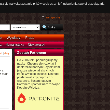
asz się na wykorzystanie plików cookies, zmień ustawienia swojej przeglądarki.
zaloguj się
e
Wywiady
Praca
a
Humanistyka
Ciekawostki
Zostań Patronem
ci
|
daty
Od 2006 roku popularyzujemy
naukę. Chcemy się rozwijać i
dostarczać naszym Czytelnikom
ora
jeszcze więcej atrakcyjnych
16 maja
treści wysokiej jakości. Dlatego
postanowiliśmy poprosić o
wsparcie. Zostań naszym
Patronem i pomóż nam rozwijać
KopalnięWiedzy.