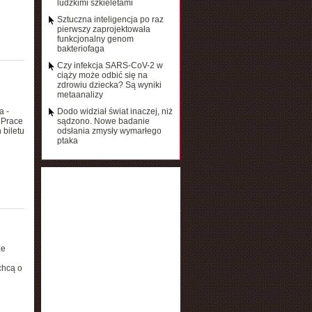
ludzkimi szkieletami
Sztuczna inteligencja po raz
pierwszy zaprojektowała
funkcjonalny genom
bakteriofaga
Czy infekcja SARS-CoV-2 w
ciąży może odbić się na
zdrowiu dziecka? Są wyniki
metaanalizy
a -
Dodo widział świat inaczej, niż
 Prace
sądzono. Nowe badanie
 biletu
odsłania zmysły wymarłego
ptaka
że
chcą o