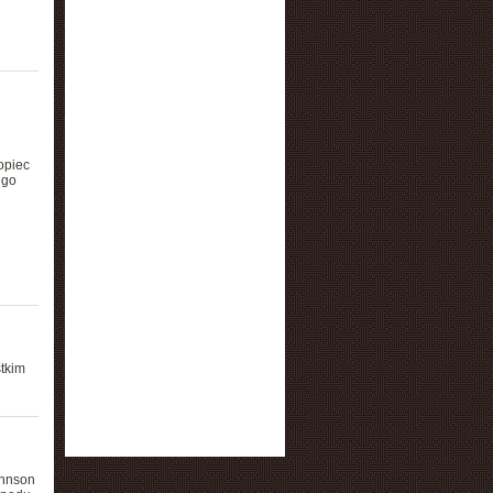
opiec
ego
tkim
ohnson