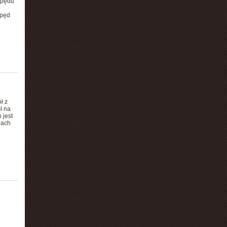
apędu
apęd
ł z
ł na
 jest
nach