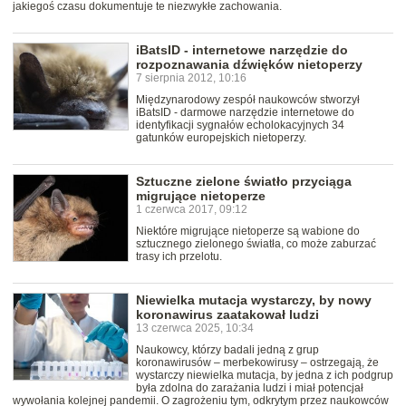
jakiegoś czasu dokumentuje te niezwykłe zachowania.
iBatsID - internetowe narzędzie do
rozpoznawania dźwięków nietoperzy
7 sierpnia 2012, 10:16
Międzynarodowy zespół naukowców stworzył
iBatsID - darmowe narzędzie internetowe do
identyfikacji sygnałów echolokacyjnych 34
gatunków europejskich nietoperzy.
Sztuczne zielone światło przyciąga
migrujące nietoperze
1 czerwca 2017, 09:12
Niektóre migrujące nietoperze są wabione do
sztucznego zielonego światła, co może zaburzać
trasy ich przelotu.
Niewielka mutacja wystarczy, by nowy
koronawirus zaatakował ludzi
13 czerwca 2025, 10:34
Naukowcy, którzy badali jedną z grup
koronawirusów – merbekowirusy – ostrzegają, że
wystarczy niewielka mutacja, by jedna z ich podgrup
była zdolna do zarażania ludzi i miał potencjał
wywołania kolejnej pandemii. O zagrożeniu tym, odkrytym przez naukowców