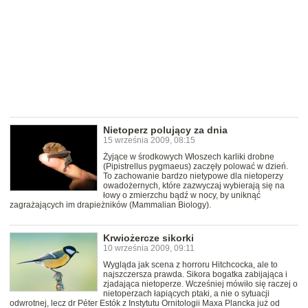
Nietoperz polujący za dnia
15 września 2009, 08:15
Żyjące w środkowych Włoszech karliki drobne
(Pipistrellus pygmaeus) zaczęły polować w dzień.
To zachowanie bardzo nietypowe dla nietoperzy
owadożernych, które zazwyczaj wybierają się na
łowy o zmierzchu bądź w nocy, by uniknąć
zagrażających im drapieżników (Mammalian Biology).
Krwiożercze sikorki
10 września 2009, 09:11
Wygląda jak scena z horroru Hitchcocka, ale to
najszczersza prawda. Sikora bogatka zabijająca i
zjadająca nietoperze. Wcześniej mówiło się raczej o
nietoperzach łapiących ptaki, a nie o sytuacji
odwrotnej, lecz dr Péter Estók z Instytutu Ornitologii Maxa Plancka już od