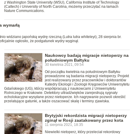
z Washington State University (WSU), California Institute of Technology
(Caltech) i University of North Carolina, możemy przeczytać na łamach
Nature Communications.
za wymarłą
nio widziano japońską wydrę rzeczną (Lutra lutra whiteleyi), 28 sierpnia br.
ficjalnie ogłosiło, że podgatunek wydry wyginął.
Naukowcy badają migracje nietoperzy na
południowym Bałtyku
30 kwietnia 2021, 09:54
Od początku kwietnia na południowym Bałtyku
prowadzone są badania migracji nietoperzy. Projekt
jest realizowany przez pracowników i doktorantów
Katedry Ekologii i Zoologii Kręgowców Uniwersytetu
Gdańskiego (UG), którzy współpracują z naukowcami z Uniwersytetu
Rolniczego w Krakowie. Detektory ultradźwięków zarejestrują sygnały
echolokacyjne wysyłane przez nietoperze. Ich nagrywanie pozwoli określić
przelatujące gatunki, a także oszacować skalę i terminy zjawiska.
Brytyjski rekordzista migracji nietoperzy
zginął w Rosji zaatakowany przez kota
11 sierpnia 2021, 18:35
Niewielki nietoperz, który przeleciał rekordowy