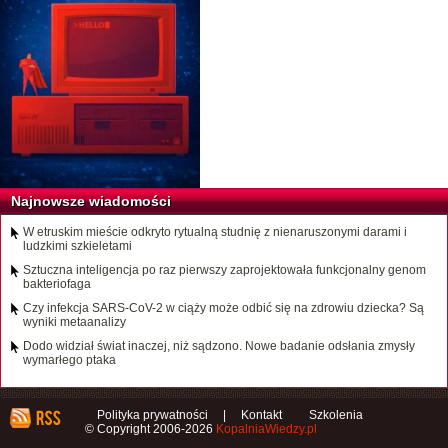
Najnowsze wiadomości
W etruskim mieście odkryto rytualną studnię z nienaruszonymi darami i
ludzkimi szkieletami
Sztuczna inteligencja po raz pierwszy zaprojektowała funkcjonalny genom
bakteriofaga
Czy infekcja SARS-CoV-2 w ciąży może odbić się na zdrowiu dziecka? Są
wyniki metaanalizy
Dodo widział świat inaczej, niż sądzono. Nowe badanie odsłania zmysły
wymarłego ptaka
Polityka prywatności
|
Kontakt
Szkolenia
© Copyright 2006-2026
KopalniaWiedzy.pl