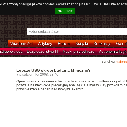
ki włączoną obsługę plików cookies wyrażasz zgodę na ich użycie. Jeśli nie zgadz
Rozumiem
Wiadomości
Artykuły
Forum
Książki
Konkursy
Galeri
Zdrowie/uroda
Bezpieczeństwo IT
Nauki przyrodnicze
Astronomia/fizyk
sortuj wg:
trafnoś
Lepsze USG skróci badania kliniczne?
7 października 2008, 23:40
Opracowany przez niemieckich naukowców aparat do ultrasonografii (
pozwala na niezwykle precyzyjną analizę ciała myszy. Czy pozwoli to n
przyśpieszenie badań nad nowymi lekami?