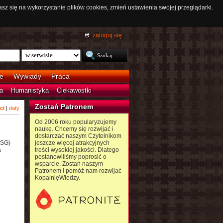
asz się na wykorzystanie plików cookies, zmień ustawienia swojej przeglądarki.
zaloguj się
e
Wywiady
Praca
a
Humanistyka
Ciekawostki
Zostań Patronem
ci
|
daty
Od 2006 roku popularyzujemy
naukę. Chcemy się rozwijać i
dostarczać naszym Czytelnikom
USG)
jeszcze więcej atrakcyjnych
a
treści wysokiej jakości. Dlatego
postanowiliśmy poprosić o
wsparcie. Zostań naszym
Patronem i pomóż nam rozwijać
KopalnięWiedzy.