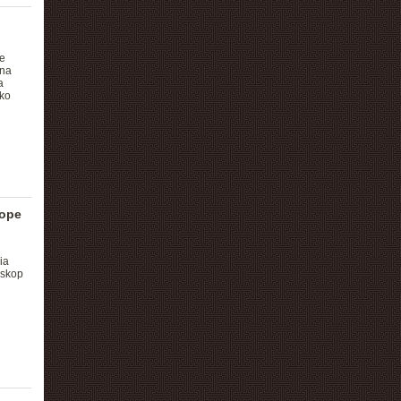
e
 na
a
ako
cope
ia
eskop