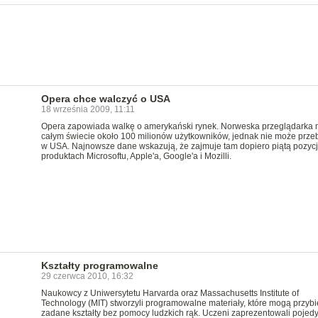
Opera chce walczyć o USA
18 września 2009, 11:11
Opera zapowiada walkę o amerykański rynek. Norweska przeglądarka 
całym świecie około 100 milionów użytkowników, jednak nie może przeb
w USA. Najnowsze dane wskazują, że zajmuje tam dopiero piątą pozyc
produktach Microsoftu, Apple'a, Google'a i Mozilli.
Kształty programowalne
29 czerwca 2010, 16:32
Naukowcy z Uniwersytetu Harvarda oraz Massachusetts Institute of
Technology (MIT) stworzyli programowalne materiały, które mogą przybi
zadane kształty bez pomocy ludzkich rąk. Uczeni zaprezentowali pojed