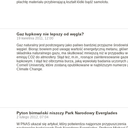
płachtę materiału przybierającą kształt łódki bądź samolotu.
Gaz łupkowy nie lepszy od węgla?
19 kwietnia 2011, 12:00
Gaz naturalny jest postrzegany jako paliwo bardziej przyjazne środowis
węgiel. Biorąc bowiem pod uwagę wartość energetyczną metanu, głów
składnika naturalnego gazu, ma skutkować mniejszą niż w przypadku w
emisją CO2 do atmosfery. Stąd też, m.in., rosnące zainteresowanie gaz
łupkowym. I stąd też olbrzymia burza, jaką wywołały badania uczonych 
Cornell University, które zostaną opublikowane w najbliższym numerze
Climate Change.
Pyton birmański niszczy Park Narodowy Everglades
2 lutego 2012, 07:04
W PNAS ukazał się artykuł, który potwierdza najgorsze przypuszczenia