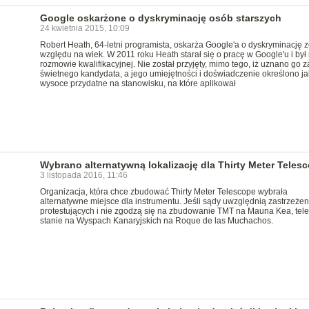
Google oskarżone o dyskryminację osób starszych
24 kwietnia 2015, 10:09
Robert Heath, 64-letni programista, oskarża Google'a o dyskryminację z
względu na wiek. W 2011 roku Heath starał się o pracę w Google'u i był
rozmowie kwalifikacyjnej. Nie został przyjęty, mimo tego, iż uznano go z
świetnego kandydata, a jego umiejętności i doświadczenie określono j
wysoce przydatne na stanowisku, na które aplikował
Wybrano alternatywną lokalizację dla Thirty Meter Teles
3 listopada 2016, 11:46
Organizacja, która chce zbudować Thirty Meter Telescope wybrała
alternatywne miejsce dla instrumentu. Jeśli sądy uwzględnią zastrzeżen
protestujących i nie zgodzą się na zbudowanie TMT na Mauna Kea, tel
stanie na Wyspach Kanaryjskich na Roque de las Muchachos.