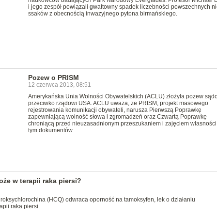
naukowców badających Park Narodowy Everglades. Profesor Michael 
i jego zespół powiązali gwałtowny spadek liczebności powszechnych n
ssaków z obecnością inwazyjnego pytona birmańskiego.
Pozew o PRISM
12 czerwca 2013, 08:51
Amerykańska Unia Wolności Obywatelskich (ACLU) złożyła pozew sąd
przeciwko rządowi USA. ACLU uważa, że PRISM, projekt masowego
rejestrowania komunikacji obywateli, narusza Pierwszą Poprawkę
zapewniającą wolność słowa i zgromadzeń oraz Czwartą Poprawkę
chroniącą przed nieuzasadnionym przeszukaniem i zajęciem własności
tym dokumentów
e w terapii raka piersi?
roksychlorochina (HCQ) odwraca oporność na tamoksyfen, lek o działaniu
ii raka piersi.