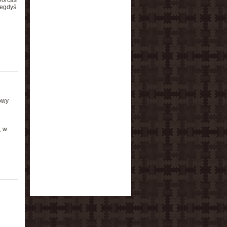
Dorcas
iegdyś
owy
, w