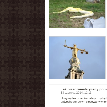
Lek przeciwmalaryczny pomoż
13 czerwca 2014, 12:11
U myszy lek przeciwmalaryczny hyd
antyestrogenowym stosowany w terap