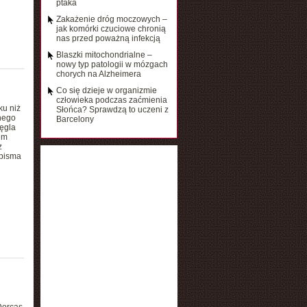
ptaka
Zakażenie dróg moczowych –
jak komórki czuciowe chronią
nas przed poważną infekcją
Blaszki mitochondrialne –
nowy typ patologii w mózgach
chorych na Alzheimera
Co się dzieje w organizmie
człowieka podczas zaćmienia
ku niż
Słońca? Sprawdzą to uczeni z
nego
Barcelony
ęgla
em
z
 pisma