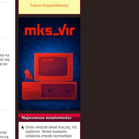
Patroni KopalniWiedzy
ma na
ić się
ję po
Najnowsze wiadomości
Dodo widział świat inaczej, niż
sądzono. Nowe badanie
erać
odsłania zmysły wymarłego
ynczą