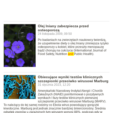
Olej lniany zabezpiecza przed
osteoporozą
24 listopada 2009, 09:50
Po badaniach na zwierzętach naukowcy twierdzą,
że uzupełnienie diety o olej lniany zmniejsza ryzyko
osteoporozy u kobiet, które przeszły menopauzę
bądź chorują na cukrzycę (International Journal of
Food Safety, Nutrition
and
Public Health).
Obiecujące wyniki testów klinicznych
szczepionki przeciwko wirusowi Marburg
31 stycznia 2023, 12:20
Amerykański Narodowy Instytut Alergii i Chorób
Zakaźnych (NIAID) poinformował o pozytywnych
wynikach I fazy testów klinicznych pierwszej
szczepionki przeciwko wirusowi Marburg (MARV).
To należący do tej samej rodziny co Ebola wirus powodujący gorączki
krwotoczne. Marburg jest jednak znacznie bardziej śmiercionośny. Średnia
odsetek zgonów u zarażonych tym wirusem wynosi 88%, podczas gdy w