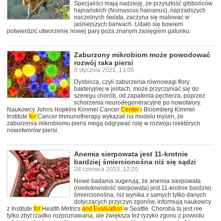
Specjaliści mają nadzieję, że przyszłość gibbońców
hajnańskich (Nomascus hainanus), najrzadszych
naczelnych świata, zaczyna się malować w
jaśniejszych barwach. Udało się bowiem
potwierdzić utworzenie nowej pary poza znanym zasięgiem gatunku.
Zaburzony mikrobiom może powodować
rozwój raka piersi
8 stycznia 2021, 13:05
Dysbioza, czyli zaburzenia równowagi flory
bakteryjnej w jelitach, może przyczyniać się do
szeregu chorób, od zapalenia pęcherza, poprzez
schorzenia neurodegeneracyjne po nowotwory.
Naukowcy Johns Hopkins Kimmel Cancer
Center
i Bloomberg Kimmel
Institute
for
Cancer Immunotherapy wykazali na modelu mysim, że
zaburzenia mikrobiomu piersi mogą odgrywać rolę w rozwoju niektórych
nowotworów piersi.
Anemia sierpowata jest 11-krotnie
bardziej śmiercionośna niż się sądzi
28 czerwca 2023, 12:20
Nowe badania sugerują, że anemia sierpowata
(niedokrwistość sierpowata) jest 11-krotnie bardziej
śmiercionośna, niż wynika z samych tylko danych
dotyczących przyczyn zgonów, informują naukowcy
z Institute
for
Health Metrics
and
Evaluation
w Seattle. Choroba ta jest nie
tylko zbyt rzadko rozpoznawana, ale zwiększa też ryzyko zgonu z powodu