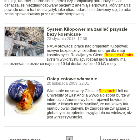
infekcji, udarów, chorób serca, nerek czy komplikacji porodowych. A to
oznacza, że niezdiagnozowany pacjent z anemią sierpowatą, który zmarł z
powodu udaru trafi do statystyk jako ofiara udaru i nie dowiemy się, że udar
został spowodowany przez anemię sierpowatą.
System Kilopower ma zasilać przyszłe
bazy kosmiczne
23 stycznia 2018, 12:39
NASA prowadzi prace nad projektem Kilopower,
nowym bezpiecznym źródłem energii dla misji
kosmicznych. Rozwijany w Glenn
Research
Center
system wykorzystujący rozpad jądra atomu ma
nieprzerwanie przez co najmniej 10 lat dostarczać do 10 kW mocy
Ociepleniowe włamanie
20 listopada 2009, 22:01
Włamanie na serwery Climate
Research
Unit na
University of East Anglia wywołało sporą burzę w
internecie. Anonimowy haker ujawnił bowiem e-
maile, z których może wynikać, że naukowcy tak
manipulowali danymi, by zagrożenie związane z
globalnym ociepleniem wyglądało na większe, niż
jest w rzeczywistości.
6
…