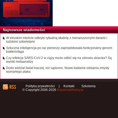
Najnowsze wiadomości
W etruskim mieście odkryto rytualną studnię z nienaruszonymi darami i
ludzkimi szkieletami
Sztuczna inteligencja po raz pierwszy zaprojektowała funkcjonalny genom
bakteriofaga
Czy infekcja SARS-CoV-2 w ciąży może odbić się na zdrowiu dziecka? Są
wyniki metaanalizy
Dodo widział świat inaczej, niż sądzono. Nowe badanie odsłania zmysły
wymarłego ptaka
Polityka prywatności
|
Kontakt
Szkolenia
© Copyright 2006-2026
KopalniaWiedzy.pl