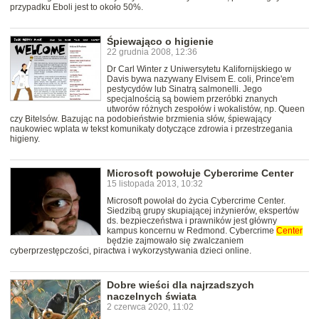
przypadku Eboli jest to około 50%.
Śpiewająco o higienie
22 grudnia 2008, 12:36
Dr Carl Winter z Uniwersytetu Kalifornijskiego w
Davis bywa nazywany Elvisem E. coli, Prince'em
pestycydów lub Sinatrą salmonelli. Jego
specjalnością są bowiem przeróbki znanych
utworów różnych zespołów i wokalistów, np. Queen
czy Bitelsów. Bazując na podobieństwie brzmienia słów, śpiewający
naukowiec wplata w tekst komunikaty dotyczące zdrowia i przestrzegania
higieny.
Microsoft powołuje Cybercrime Center
15 listopada 2013, 10:32
Microsoft powołał do życia Cybercrime Center.
Siedzibą grupy skupiającej inżynierów, ekspertów
ds. bezpieczeństwa i prawników jest główny
kampus koncernu w Redmond. Cybercrime
Center
będzie zajmowało się zwalczaniem
cyberprzestępczości, piractwa i wykorzystywania dzieci online.
Dobre wieści dla najrzadszych
naczelnych świata
2 czerwca 2020, 11:02