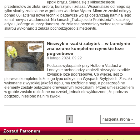
epoki brązu. Składa się z kilkudziesięciu
przedmiotów ze złota, srebra, bursztynu i żelaza. Wspanialsze od niego są
tylko skarby znalezione w grobach władców Myken. Mimo że został odkryty
ponad 60 lat temu nowe techniki badawcze wciąż dostarczają nam na jego
temat nowych wiadomości. Na łamach „Trabajos de Prehistoria” ukazał się
artykuł, którego autorzy donoszą, że żelazne przedmioty wchodzące w skład
skarbu wykonano z żelaza pochodzącego z meteorytu.
Niezwykle rzadki zabytek – w Londynie
znaleziono kompletne rzymskie łoże
pogrzebowe
8 lutego 2024, 09:22
Podczas wykopalisk przy Holborn Viaduct w
Londynie archeolodzy znaleźli niezwykle rzadkie
rzymskie łoże pogrzebowe. Co więcej, jest to
pierwsze kompletne łoże tego typu odkryte na Wyspach Brytyjskich. Zostało
wykonane z wysokiej jakości dębu, ma rzeźbione nogi, a poszczególne
elementy zostały połączone drewnianymi kołeczkami. Przed umieszczeniem
w grobie zostało rozłożone na części, jednak niewykluczone, że podczas
pogrzebu niesiono na nim zwłoki.
1
…
następna strona »
Zostań Patronem