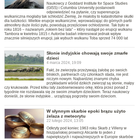
Naukowcy z Goddard Institute for Space Studies
(GISS) i Columbia University postanowili
odpowiedzieć na pytanie, czy supererupcja
wulkaniczna mogłaby tak schłodzić Ziemię, że miałoby to katastrofalne skutki
dla ludzkości. Wielkie erupcje wulkaniczne, wprowadzając do górnych partii
atmosfery duże ilości pyłu, powodują przejściowe ochłodzenie. Tak było w
roku 1816 – nazwanym „rokiem bez lata” – który nastąpił po erupcji wulkanu
Tambora w kwietniu 1815 r. Autorów badań interesował jednak wpływ
znacznie silniejszych erupcji, jak wybuch wulkanu Toba sprzed 74 000 lat
Słonie indyjskie chowają swoje zmarłe
dzieci
4 marca 2024, 19:09
Fakt, że zwierzęta przeżywają żałobę po swoich
bliskich, partnerach czy członkach stada, nie jest
niczym nowym. Najbardziej znanymi chyba
przykładami wśród dzikich zwierząt są słonie, małpy
czy krukowate. Przed kilku laty zaobserwowano orkę, która przez ponad 2
tygodnie nie rozstawała się ze swoim zmarłym dzieckiem. Teraz naukowcy
donieśli, że słonie indyjskie... urządzają pogrzeby swoim dzieciom.
W słynnym skarbie epoki brązu użyto
żelaza z meteorytu
22 lutego 2024, 13:05
Odkryty pod koniec 1963 roku Skarb z Villeny w
hiszpańskiej prowincji Alicante to jeden z
największych i najważniejszych w Europie skarbów