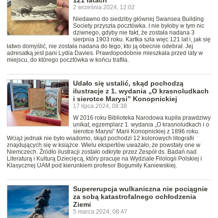
121 latach
2 września 2024, 12:02
Niedawno do siedziby głównej Swansea Building
Society przyszła pocztówka. I nie byłoby w tym nic
dziwnego, gdyby nie fakt, że została nadana 3
sierpnia 1903 roku. Kartka szła więc 121 lat i, jak się
łatwo domyślić, nie została nadana do tego, kto ją obecnie odebrał. Jej
adresatką jest pani Lydia Davies. Prawdopodobnie mieszkała przed laty w
miejscu, do którego pocztówka w końcu trafiła.
Udało się ustalić, skąd pochodzą
ilustracje z 1. wydania „O krasnoludkach
i sierotce Marysi” Konopnickiej
17 lipca 2024, 08:38
W 2016 roku Biblioteka Narodowa kupiła prawdziwy
unikat, egzemplarz 1. wydania „O krasnoludkach i o
sierotce Marysi” Marii Konopnickiej z 1896 roku.
Wciąż jednak nie było wiadomo, skąd pochodzi 12 kolorowych litografii
znajdujących się w książce. Wielu ekspertów uważało, że powstały one w
Niemczech. Źródło ilustracji zostało odkryte przez Zespół ds. Badań nad
Literaturą i Kulturą Dziecięcą, który pracuje na Wydziale Filologii Polskiej i
Klasycznej UAM pod kierunkiem profesor Bogumiły Kaniewskiej.
Supererupcja wulkaniczna nie pociągnie
za sobą katastrofalnego ochłodzenia
Ziemi
5 marca 2024, 08:47