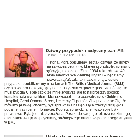
Dziwny przypadek medyczny pani AB
16 kwietnia 2026, 17:13
Historia, która opisujemy jest tak dziwna, że gdyby
nie poważne źródło, w którym ją znaleźliśmy, nigdy
byśmy jej nie opisali.Zimą 1984 roku zdrowa 40-
letnia mieszkanka Wielkiej Brytanii – będziemy
nazywać ją AB, tak, jak nazwano ją w opisie
przypadku opublikowanym na łamach The British Medical Journal (BMJ) –
czytała w domu książkę, gdy nagle usłyszała w głowie głos: Nie bój się. To
musi być dla Ciebie szok, że mnie słyszysz, ale to najprostszy sposób
kontaktu, jaki wymyśliłem. Mój przyjaciel i ja pracowaliśmy w Children's
Hospital, Great Ormond Street, i chcemy Ci pomóc. Aby przekonać Cię, że
mówimy prawdę, chcemy, byś sprawdziła następujące rzeczy i tutaj głos
podał jej trzy różne informacje. Kobieta sprawdziła je i wszystkie były
prawdziwe. Była jednak przerażona. Poszła do swojego lekarza rodzinnego,
a ten skierował ją do psychiatry, późniejszego autora wspomnianego artykułu
w BMJ.