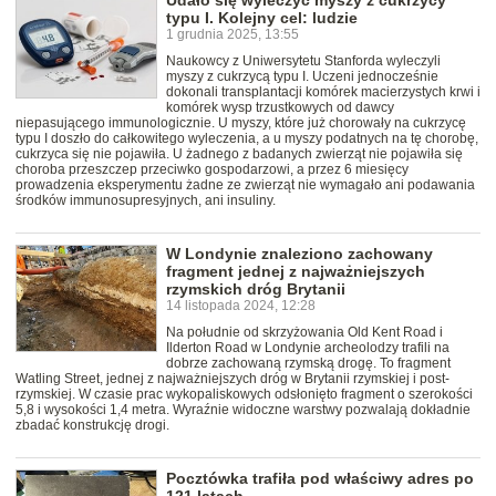
Udało się wyleczyć myszy z cukrzycy
typu I. Kolejny cel: ludzie
1 grudnia 2025, 13:55
Naukowcy z Uniwersytetu Stanforda wyleczyli
myszy z cukrzycą typu I. Uczeni jednocześnie
dokonali transplantacji komórek macierzystych krwi i
komórek wysp trzustkowych od dawcy
niepasującego immunologicznie. U myszy, które już chorowały na cukrzycę
typu I doszło do całkowitego wyleczenia, a u myszy podatnych na tę chorobę,
cukrzyca się nie pojawiła. U żadnego z badanych zwierząt nie pojawiła się
choroba przeszczep przeciwko gospodarzowi, a przez 6 miesięcy
prowadzenia eksperymentu żadne ze zwierząt nie wymagało ani podawania
środków immunosupresyjnych, ani insuliny.
W Londynie znaleziono zachowany
fragment jednej z najważniejszych
rzymskich dróg Brytanii
14 listopada 2024, 12:28
Na południe od skrzyżowania Old Kent Road i
Ilderton Road w Londynie archeolodzy trafili na
dobrze zachowaną rzymską drogę. To fragment
Watling Street, jednej z najważniejszych dróg w Brytanii rzymskiej i post-
rzymskiej. W czasie prac wykopaliskowych odsłonięto fragment o szerokości
5,8 i wysokości 1,4 metra. Wyraźnie widoczne warstwy pozwalają dokładnie
zbadać konstrukcję drogi.
Pocztówka trafiła pod właściwy adres po