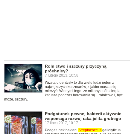
Rolnictwo i szczury przyczyną
próchnicy?
7 lutego 2013, 10:58
Wizyta u dentysty to dla wielu ludzi jeden z
największych koszmarów, z jakim musza się
mierzyć. Winnymi tego, że miliony osób cierpią
katusze podczas borowania są... rolnictwo i, być
może, szczury.
Podgatunek pewnej bakterii aktywnie
wspomaga rozwój raka jelita grubego
17 lipca 2017, 10:17
Podgatunek bakterii
Streptococcus
gallolyticus