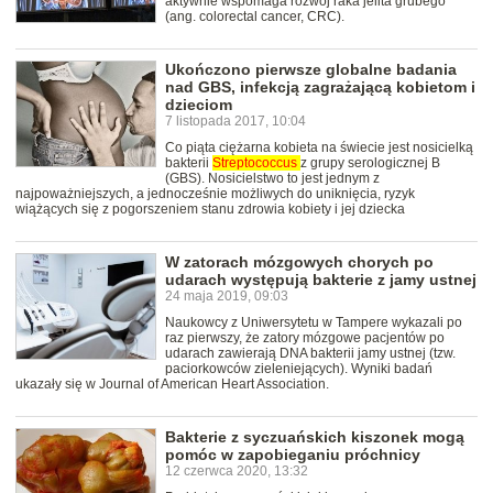
aktywnie wspomaga rozwój raka jelita grubego
(ang. colorectal cancer, CRC).
Ukończono pierwsze globalne badania
nad GBS, infekcją zagrażającą kobietom i
dzieciom
7 listopada 2017, 10:04
Co piąta ciężarna kobieta na świecie jest nosicielką
bakterii
Streptococcus
z grupy serologicznej B
(GBS). Nosicielstwo to jest jednym z
najpoważniejszych, a jednocześnie możliwych do uniknięcia, ryzyk
wiążących się z pogorszeniem stanu zdrowia kobiety i jej dziecka
W zatorach mózgowych chorych po
udarach występują bakterie z jamy ustnej
24 maja 2019, 09:03
Naukowcy z Uniwersytetu w Tampere wykazali po
raz pierwszy, że zatory mózgowe pacjentów po
udarach zawierają DNA bakterii jamy ustnej (tzw.
paciorkowców zieleniejących). Wyniki badań
ukazały się w Journal of American Heart Association.
Bakterie z syczuańskich kiszonek mogą
pomóc w zapobieganiu próchnicy
12 czerwca 2020, 13:32