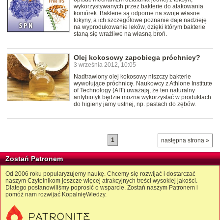
wykorzystywanych przez bakterie do atakowania
komórek. Bakterie są odporne na swoje własne
tokyny, a ich szczegółowe poznanie daje nadzieję
na wyprodukowanie leków, dzięki którym bakterie
staną się wrażliwe na własną broń.
Olej kokosowy zapobiega próchnicy?
3 września 2012, 10:05
Nadtrawiony olej kokosowy niszczy bakterie
wywołujące próchnicę. Naukowcy z Athlone Institute
of Technology (AIT) uważają, że ten naturalny
antybiotyk będzie można wykorzystać w produktach
do higieny jamy ustnej, np. pastach do zębów.
1
następna strona »
Zostań Patronem
Od 2006 roku popularyzujemy naukę. Chcemy się rozwijać i dostarczać
naszym Czytelnikom jeszcze więcej atrakcyjnych treści wysokiej jakości.
Dlatego postanowiliśmy poprosić o wsparcie. Zostań naszym Patronem i
pomóż nam rozwijać KopalnięWiedzy.