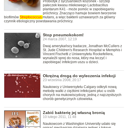
Probiotyk z syczuańskich kiszonek - szczep
pałeczek kwasu mlekowego Lactobacillus
plantarum K41 - może pomóc w zapobieganiu
próchnicy. Znacząco hamuje bowiem tworzenie
biofilmów
Streptococcus
mutans, a więc bakterii uznawanych za główny
czynnik etiologiczny powstawania próchnicy.
Stop pneumokokom!
24 marca 2007, 12:19
Dwaj amerykańscy badacze, Jonathan McCullers z
St. Jude Children's Research Hospital w Memphis i
Vincent Fischetti z Uniwersytetu Rockefellera,
wynaleźli sprej do nosa, który ma leczyć i
zapobiegać infekcjom uszu u dzieci.
Okrężną drogą do wyleczenia infekcji
23 września 2008, 20:17
Naukowcy z Uniwersytetu Calgary odkryli nową
metodę walki z ciężkimi infekcjami płuc u osób
chorych na mukowiscydozę, jedną z najczęstszych
chorób genetycznych człowieka.
Zabić bakterię jej własną bronią
10 lutego 2011, 11:48
Naukowcom z Washington University udało się
opisać mechanizm działania jednej z toksyn,