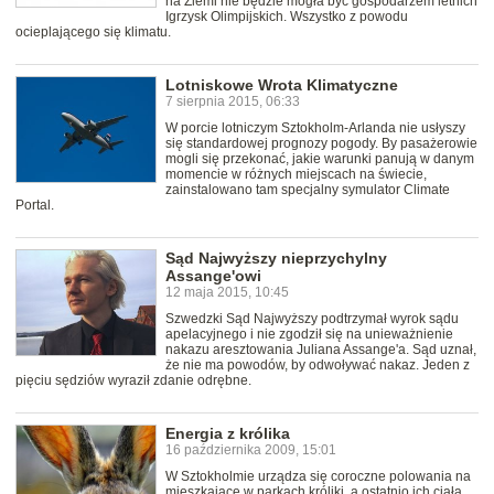
na Ziemi nie będzie mogła być gospodarzem letnich
Igrzysk Olimpijskich. Wszystko z powodu
ocieplającego się klimatu.
Lotniskowe Wrota Klimatyczne
7 sierpnia 2015, 06:33
W porcie lotniczym Sztokholm-Arlanda nie usłyszy
się standardowej prognozy pogody. By pasażerowie
mogli się przekonać, jakie warunki panują w danym
momencie w różnych miejscach na świecie,
zainstalowano tam specjalny symulator Climate
Portal.
Sąd Najwyższy nieprzychylny
Assange'owi
12 maja 2015, 10:45
Szwedzki Sąd Najwyższy podtrzymał wyrok sądu
apelacyjnego i nie zgodził się na unieważnienie
nakazu aresztowania Juliana Assange'a. Sąd uznał,
że nie ma powodów, by odwoływać nakaz. Jeden z
pięciu sędziów wyraził zdanie odrębne.
Energia z królika
16 października 2009, 15:01
W Sztokholmie urządza się coroczne polowania na
mieszkające w parkach króliki, a ostatnio ich ciała