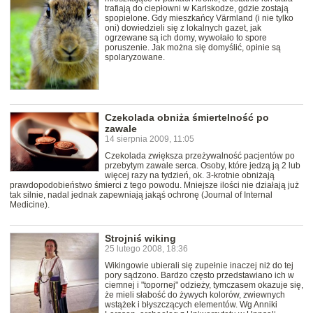
trafiają do ciepłowni w Karlskodze, gdzie zostają
spopielone. Gdy mieszkańcy Värmland (i nie tylko
oni) dowiedzieli się z lokalnych gazet, jak
ogrzewane są ich domy, wywołało to spore
poruszenie. Jak można się domyślić, opinie są
spolaryzowane.
Czekolada obniża śmiertelność po
zawale
14 sierpnia 2009, 11:05
Czekolada zwiększa przeżywalność pacjentów po
przebytym zawale serca. Osoby, które jedzą ją 2 lub
więcej razy na tydzień, ok. 3-krotnie obniżają
prawdopodobieństwo śmierci z tego powodu. Mniejsze ilości nie działają już
tak silnie, nadal jednak zapewniają jakąś ochronę (Journal of Internal
Medicine).
Strojniś wiking
25 lutego 2008, 18:36
Wikingowie ubierali się zupełnie inaczej niż do tej
pory sądzono. Bardzo często przedstawiano ich w
ciemnej i "topornej" odzieży, tymczasem okazuje się,
że mieli słabość do żywych kolorów, zwiewnych
wstążek i błyszczących elementów. Wg Anniki