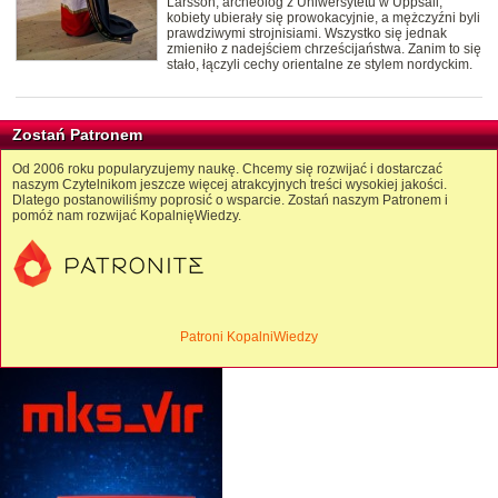
Larsson, archeolog z Uniwersytetu w Uppsali,
kobiety ubierały się prowokacyjnie, a mężczyźni byli
prawdziwymi strojnisiami. Wszystko się jednak
zmieniło z nadejściem chrześcijaństwa. Zanim to się
stało, łączyli cechy orientalne ze stylem nordyckim.
Zostań Patronem
Od 2006 roku popularyzujemy naukę. Chcemy się rozwijać i dostarczać
naszym Czytelnikom jeszcze więcej atrakcyjnych treści wysokiej jakości.
Dlatego postanowiliśmy poprosić o wsparcie. Zostań naszym Patronem i
pomóż nam rozwijać KopalnięWiedzy.
Patroni KopalniWiedzy