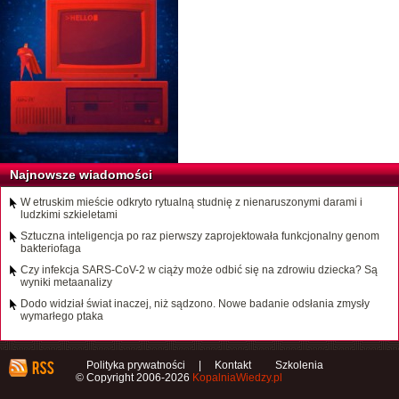
Najnowsze wiadomości
W etruskim mieście odkryto rytualną studnię z nienaruszonymi darami i
ludzkimi szkieletami
Sztuczna inteligencja po raz pierwszy zaprojektowała funkcjonalny genom
bakteriofaga
Czy infekcja SARS-CoV-2 w ciąży może odbić się na zdrowiu dziecka? Są
wyniki metaanalizy
Dodo widział świat inaczej, niż sądzono. Nowe badanie odsłania zmysły
wymarłego ptaka
Polityka prywatności
|
Kontakt
Szkolenia
© Copyright 2006-2026
KopalniaWiedzy.pl