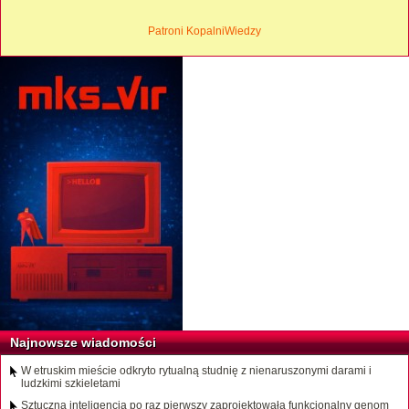
Patroni KopalniWiedzy
Najnowsze wiadomości
W etruskim mieście odkryto rytualną studnię z nienaruszonymi darami i
ludzkimi szkieletami
Sztuczna inteligencja po raz pierwszy zaprojektowała funkcjonalny genom