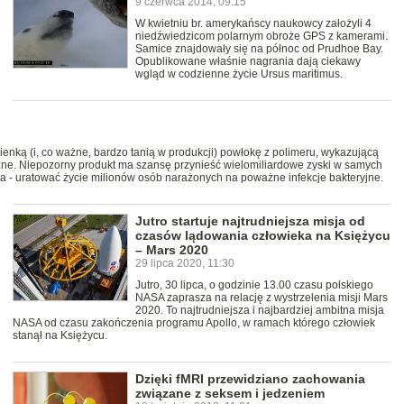
9 czerwca 2014, 09:15
W kwietniu br. amerykańscy naukowcy założyli 4
niedźwiedzicom polarnym obroże GPS z kamerami.
Samice znajdowały się na północ od Prudhoe Bay.
Opublikowane właśnie nagrania dają ciekawy
wgląd w codzienne życie Ursus maritimus.
!
enką (i, co ważne, bardzo tanią w produkcji) powłokę z polimeru, wykazującą
zne. Niepozorny produkt ma szansę przynieść wielomiliardowe zyski w samych
ta - uratować życie milionów osób narażonych na poważne infekcje bakteryjne.
Jutro startuje najtrudniejsza misja od
czasów lądowania człowieka na Księżycu
– Mars 2020
29 lipca 2020, 11:30
Jutro, 30 lipca, o godzinie 13.00 czasu polskiego
NASA zaprasza na relację z wystrzelenia misji Mars
2020. To najtrudniejsza i najbardziej ambitna misja
NASA od czasu zakończenia programu Apollo, w ramach którego człowiek
stanął na Księżycu.
Dzięki fMRI przewidziano zachowania
związane z seksem i jedzeniem