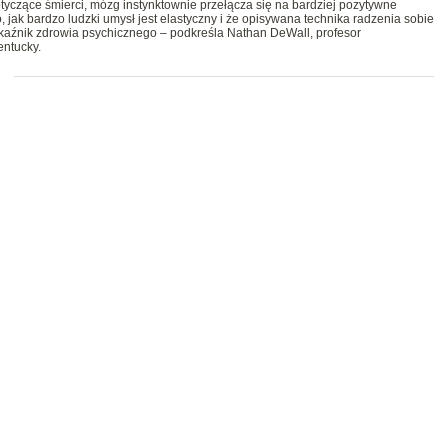
otyczące śmierci, mózg instynktownie przełącza się na bardziej pozytywne
 jak bardzo ludzki umysł jest elastyczny i że opisywana technika radzenia sobie
aźnik zdrowia psychicznego – podkreśla Nathan DeWall, profesor
entucky.