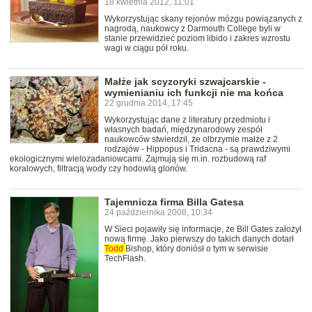
18 kwietnia 2012, 11:01
Wykorzystując skany rejonów mózgu powiązanych z
nagrodą, naukowcy z Darmouth College byli w
stanie przewidzieć poziom libido i zakres wzrostu
wagi w ciągu pół roku.
Małże jak scyzoryki szwajcarskie -
wymienianiu ich funkcji nie ma końca
22 grudnia 2014, 17:45
Wykorzystując dane z literatury przedmiotu i
własnych badań, międzynarodowy zespół
naukowców stwierdził, że olbrzymie małże z 2
rodzajów - Hippopus i Tridacna - są prawdziwymi
ekologicznymi wielozadaniowcami. Zajmują się m.in. rozbudową raf
koralowych, filtracją wody czy hodowlą glonów.
Tajemnicza firma Billa Gatesa
24 października 2008, 10:34
W Sieci pojawiły się informacje, że Bill Gates założył
nową firmę. Jako pierwszy do takich danych dotarł
Todd
Bishop, który doniósł o tym w serwisie
TechFlash.