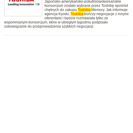
Japońsko-amerykańsko-południowokoreańskie
konsorcjum zostało wybrane przez Toshibę spośród
chętnych do zakupu
Toshiba
Memory. Jak informuje
agencja Kyodo,
Toshiba
kończy negocjacje z innymi
oferentami i będzie rozmawiała tylko ze
wspomnianym konsorcjum, które w ubiegłym tygodniu podpisało
zobowiązanie do przeprowadzenia szybkich negocjacji.