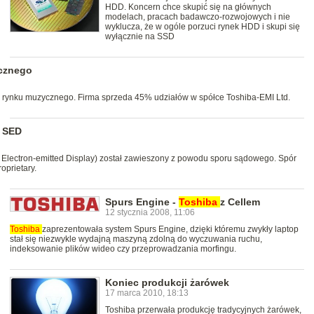
HDD. Koncern chce skupić się na głównych
modelach, pracach badawczo-rozwojowych i nie
wyklucza, że w ogóle porzuci rynek HDD i skupi się
wyłącznie na SSD
ycznego
 z rynku muzycznego. Firma sprzeda 45% udziałów w spółce Toshiba-EMI Ltd.
i SED
Electron-emitted Display) został zawieszony z powodu sporu sądowego. Spór
oprietary.
Spurs Engine -
Toshiba
z Cellem
12 stycznia 2008, 11:06
Toshiba
zaprezentowała system Spurs Engine, dzięki któremu zwykły laptop
stał się niezwykle wydajną maszyną zdolną do wyczuwania ruchu,
indeksowanie plików wideo czy przeprowadzania morfingu.
Koniec produkcji żarówek
17 marca 2010, 18:13
Toshiba przerwała produkcję tradycyjnych żarówek,