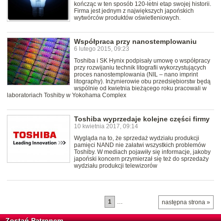
kończąc w ten sposób 120-letni etap swojej historii.
Firma jest jednym z największych japońskich
wytwórców produktów oświetleniowych.
Współpraca przy nanostemplowaniu
6 lutego 2015, 09:23
Toshiba i SK Hynix podpisały umowę o współpracy
przy rozwijaniu technik litografii wykorzystujących
proces nanostemplowania (NIL – nano imprint
litography). Inżynierowie obu przedsiębiorstw będą
wspólnie od kwietnia bieżącego roku pracowali w
laboratoriach Toshiby w Yokohama Complex
Toshiba wyprzedaje kolejne części firmy
10 kwietnia 2017, 09:14
Wygląda na to, że sprzedaż wydziału produkcji
pamięci NAND nie załatwi wszystkich problemów
Toshiby. W mediach pojawiły się informacje, jakoby
japoński koncern przymierzał się też do sprzedaży
wydziału produkcji telewizorów
1
…
następna strona »
Zostań Patronem