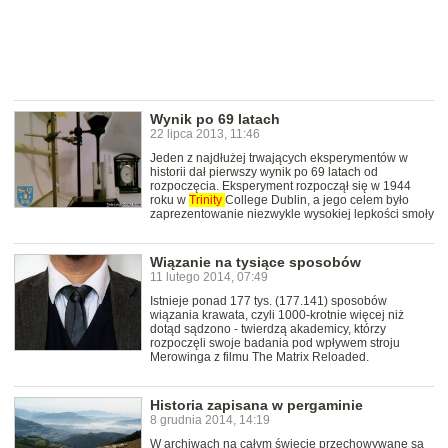
Wynik po 69 latach
22 lipca 2013, 11:46
Jeden z najdłużej trwających eksperymentów w
historii dał pierwszy wynik po 69 latach od
rozpoczęcia. Eksperyment rozpoczął się w 1944
roku w
Trinity
College Dublin, a jego celem było
zaprezentowanie niezwykle wysokiej lepkości smoły
Wiązanie na tysiące sposobów
11 lutego 2014, 07:49
Istnieje ponad 177 tys. (177.141) sposobów
wiązania krawata, czyli 1000-krotnie więcej niż
dotąd sądzono - twierdzą akademicy, którzy
rozpoczęli swoje badania pod wpływem stroju
Merowinga z filmu The Matrix Reloaded.
Historia zapisana w pergaminie
8 grudnia 2014, 14:19
W archiwach na całym świecie przechowywane są