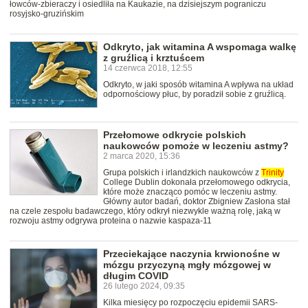
łowców-zbieraczy i osiedliła na Kaukazie, na dzisiejszym pograniczu
rosyjsko-gruzińskim
Odkryto, jak witamina A wspomaga walkę
z gruźlicą i krztuścem
14 czerwca 2018, 12:55
Odkryto, w jaki sposób witamina A wpływa na układ
odpornościowy płuc, by poradził sobie z gruźlicą.
Przełomowe odkrycie polskich
naukowców pomoże w leczeniu astmy?
2 marca 2020, 15:36
Grupa polskich i irlandzkich naukowców z
Trinity
College Dublin dokonała przełomowego odkrycia,
które może znacząco pomóc w leczeniu astmy.
Główny autor badań, doktor Zbigniew Zasłona stał
na czele zespołu badawczego, który odkrył niezwykle ważną rolę, jaką w
rozwoju astmy odgrywa proteina o nazwie kaspaza-11
Przeciekające naczynia krwionośne w
mózgu przyczyną mgły mózgowej w
długim COVID
26 lutego 2024, 09:35
Kilka miesięcy po rozpoczęciu epidemii SARS-