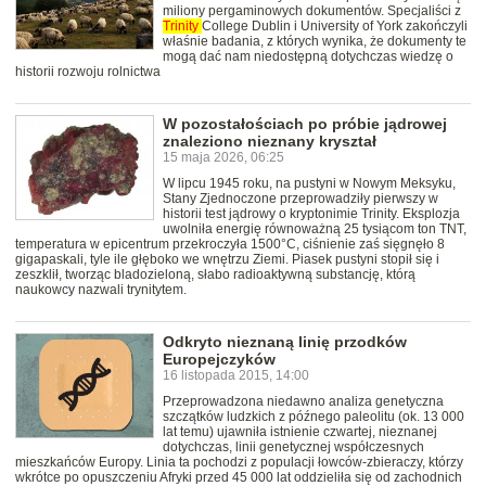
miliony pergaminowych dokumentów. Specjaliści z
Trinity
College Dublin i University of York zakończyli
właśnie badania, z których wynika, że dokumenty te
mogą dać nam niedostępną dotychczas wiedzę o
historii rozwoju rolnictwa
W pozostałościach po próbie jądrowej
znaleziono nieznany kryształ
15 maja 2026, 06:25
W lipcu 1945 roku, na pustyni w Nowym Meksyku,
Stany Zjednoczone przeprowadziły pierwszy w
historii test jądrowy o kryptonimie Trinity. Eksplozja
uwolniła energię równoważną 25 tysiącom ton TNT,
temperatura w epicentrum przekroczyła 1500°C, ciśnienie zaś sięgnęło 8
gigapaskali, tyle ile głęboko we wnętrzu Ziemi. Piasek pustyni stopił się i
zeszklił, tworząc bladozieloną, słabo radioaktywną substancję, którą
naukowcy nazwali trynitytem.
Odkryto nieznaną linię przodków
Europejczyków
16 listopada 2015, 14:00
Przeprowadzona niedawno analiza genetyczna
szczątków ludzkich z późnego paleolitu (ok. 13 000
lat temu) ujawniła istnienie czwartej, nieznanej
dotychczas, linii genetycznej współczesnych
mieszkańców Europy. Linia ta pochodzi z populacji łowców-zbieraczy, którzy
wkrótce po opuszczeniu Afryki przed 45 000 lat oddzieliła się od zachodnich