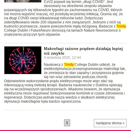
CoV2 pojawił się termin „długi COVID”. Jest
stosowany na określenie zespołu objawów
pojawiających się kilkanaście tygodni po zachorowaniu na COVID, których
nie można wyjaśnić inaczej, niż przebytą wcześniej infekcją. Ocenia się, że
na długi COVID cierpi kilkadziesiąt milionów ludzi. Dotychczas
zidentyfikowano około 200 objawów z nim związanych. Jednymi z nich są
trudności poznawcze, zwane powszechnie mgłą mózgową. Badacze z
Trinity
College Dublin i FutureNeuro donoszą na łamach Nature Neuroscience o
znalezieniu przyczyn tych objawów.
Makrofagi rażone prądem działają lepiej
niż zwykle
4 września 2025, 12:44
Naukowcy z
Trinity
College Dublin odkryli, że
elektrostymulacja przeprogramowuje makrofagi tak,
że zmniejsza to stan zapalny i przyspiesza gojenie
się ran oraz zdrowienie podczas chorób.
Odpowiednie wykorzystanie prądu elektrycznego może więc stać się
interesującą nową metodą terapii. Badania naukowców z Dublina opierają
się na wcześniejszych spostrzeżeniach. Wiadomo bowiem, że stymulacja
elektryczna może regulować funkcjonowanie komórek w czasie zdrowienia i
regeneracji. Dotychczas jednak nasza wiedza o skutkach elektrycznej
stymulacji makrofagów była bardzo ograniczona.
1
następna strona »