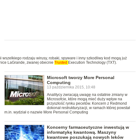
gii wszelkiego rodzaju wirusy, robaki, spyware i inny szkodliwy kod mogą już
echnice LaGrande, zwanej obecnie
Trusted
Execution Technology (TXT).
Microsoft tworzy More Personal
Computing
13 października 2015, 10:48
Analitycy zwracają uwagę na ostatnie zmiany w
Microsofcie, które mogą mieć duży wpływ na
przyszłość rynku pecetów. Koncern z Redmond
dokonał restrukturyzacji, w ramach której powstał
m.in. wydział o nazwie More Personal Computing
Koncerny farmaceutyczne inwestują w
informatykę kwantową. Maszyny
kwantowe poszukają nowych leków