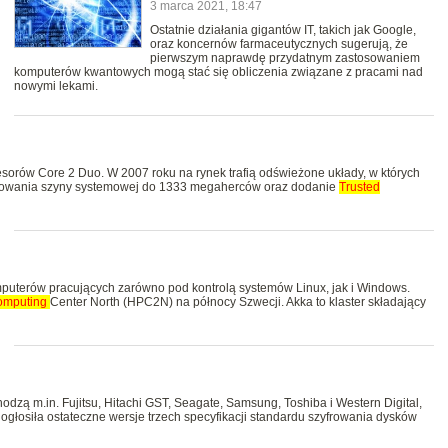
3 marca 2021, 18:47
Ostatnie działania gigantów IT, takich jak Google,
oraz koncernów farmaceutycznych sugerują, że
pierwszym naprawdę przydatnym zastosowaniem
komputerów kwantowych mogą stać się obliczenia związane z pracami nad
nowymi lekami.
cesorów Core 2 Duo. W 2007 roku na rynek trafią odświeżone układy, w których
ktowania szyny systemowej do 1333 megaherców oraz dodanie
Trusted
puterów pracujących zarówno pod kontrolą systemów Linux, jak i Windows.
omputing
Center North (HPC2N) na północy Szwecji. Akka to klaster składający
hodzą m.in. Fujitsu, Hitachi GST, Seagate, Samsung, Toshiba i Western Digital,
 ogłosiła ostateczne wersje trzech specyfikacji standardu szyfrowania dysków