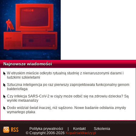
Najnowsze wiadomości
W etruskim mieście odkryto rytualną studnię z nienaruszonymi darami i
ludzkimi szkieletami
Sztuczna inteligencja po raz pierwszy zaprojektowała funkcjonalny genom
bakteriofaga
Czy infekcja SARS-CoV-2 w ciąży może odbić się na zdrowiu dziecka? Są
wyniki metaanalizy
Dodo widział świat inaczej, niż sądzono. Nowe badanie odsłania zmysły
wymarłego ptaka
Polityka prywatności
|
Kontakt
Szkolenia
© Copyright 2006-2026
KopalniaWiedzy.pl