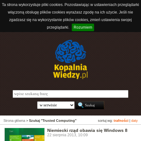
Ta strona wykorzystuje pliki cookies. Pozostawiając w ustawieniach przeglądarki
włączoną obsługę plików cookies wyrażasz zgodę na ich użycie. Jeśli nie
zgadzasz się na wykorzystanie plików cookies, zmień ustawienia swojej
przeglądarki.
Rozumiem
Strona główna
>
Szukaj "Trusted Computing"
sortuj wg:
trafności
|
daty
Niemiecki rząd obawia się Windows 8
22 sierpnia 2013, 10:09