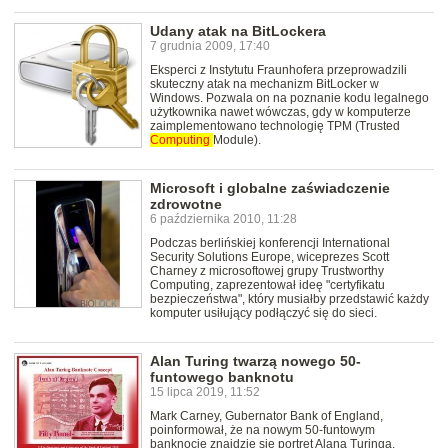
Udany atak na BitLockera
7 grudnia 2009, 17:40
Eksperci z Instytutu Fraunhofera przeprowadzili
skuteczny atak na mechanizm BitLocker w
Windows. Pozwala on na poznanie kodu legalnego
użytkownika nawet wówczas, gdy w komputerze
zaimplementowano technologię TPM (Trusted
Computing
Module).
Microsoft i globalne zaświadczenie
zdrowotne
6 października 2010, 11:28
Podczas berlińskiej konferencji International
Security Solutions Europe, wiceprezes Scott
Charney z microsoftowej grupy Trustworthy
Computing, zaprezentował ideę "certyfikatu
bezpieczeństwa", który musiałby przedstawić każdy
komputer usiłujący podłączyć się do sieci.
Alan Turing twarzą nowego 50-
funtowego banknotu
15 lipca 2019, 11:52
Mark Carney, Gubernator Bank of England,
poinformował, że na nowym 50-funtowym
banknocie znajdzie się portret Alana Turinga.