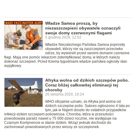
Władze Samoa proszą, by
niezaszczepieni obywatele oznaczyli
swoje domy czerwonymi flagami
5 grudnia 2019, 12:52
Władze Niezależnego Państwa Samoa poprosiły
obywateli, którzy nie są zaszczepieni przeciwko
odrze, by wywiesili przed swoimi domami czerwone
flagi. Mają one pomóc lekarzom zidentyfikować domy, w których należy
dokonać szczepień. Przed trzema tygodniami władze państwa ogłosiły stan
wyjątkowy.
Afryka wolna od dzikich szczepów polio.
Coraz bliżej całkowitej eliminacji tej
choroby
26 sierpnia 2020, 10:24
WHO oficjalnie uznało, że Afryka jest wolna od
dzikich szczepów polio. Sukces ogłoszono 4 lata po
tym, jak w Nigerii doszło do ostatnich przypadków
infekcji dzikim szczepem poliowirusa. Choroba, która w przeszłości
powodowała paraliż nawet u 75 000 dzieci rocznie, nie występuje na
Czarnym Kontynencie w stanie dzikim. Wciąż jednak dochodzi do
zachorowań powodowanych przez wirusy ze szczepionek.