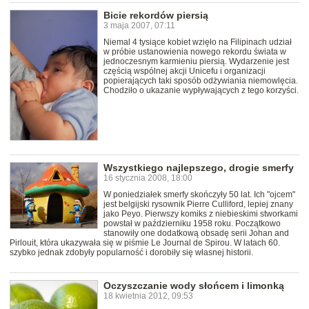
Bicie rekordów piersią
3 maja 2007, 07:11
Niemal 4 tysiące kobiet wzięło na Filipinach udział
w próbie ustanowienia nowego rekordu świata w
jednoczesnym karmieniu piersią. Wydarzenie jest
częścią wspólnej akcji Unicefu i organizacji
popierających taki sposób odżywiania niemowlęcia.
Chodziło o ukazanie wypływających z tego korzyści.
Wszystkiego najlepszego, drogie smerfy
16 stycznia 2008, 18:00
W poniedziałek smerfy skończyły 50 lat. Ich "ojcem"
jest belgijski rysownik Pierre Culliford, lepiej znany
jako Peyo. Pierwszy komiks z niebieskimi stworkami
powstał w październiku 1958 roku. Początkowo
stanowiły one dodatkową obsadę serii Johan and
Pirlouit, która ukazywała się w piśmie Le Journal de Spirou. W latach 60.
szybko jednak zdobyły popularność i dorobiły się własnej historii.
Oczyszczanie wody słońcem i limonką
18 kwietnia 2012, 09:53