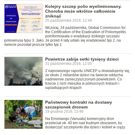
Kolejny szczep polio wyeliminowany.
Choroba może wkrótce całkowicie
zniknąć
25 października 2019, 12:49
Wczoraj, 24 października, Global Commission for
the Certification of the Eradication of Poliomyelitis
poinformowała o eradykacji dzikiego szczepu
poliowirusa typu 3. Jako, że przed 4 laty udało się eradykować typ 2, na
świecie pozostał jeszcze tylko typ 1.
Powietrze zabija setki tysięcy dzieci
31 października 2016, 12:05
Z najnowszego raportu UNICEF-u dowiadujemy się,
że około 2 miliardów dzieci na świecie oddycha
nadmiernie zanieczyszczonym powietrzem. Co
trzecie z nich mieszka w północnych Indiach i
sąsiadujących krajach
Państwowy kontrakt na dostawy
szczepionek dronem
19 grudnia 2018, 15:46
Na Erromango (Vanuatu) komercyjny dron
przeleciał ok. 40 km nad trudnym obszarem, by
dostarczyć szczepionki dla dzieci i kobiet w ciąży.