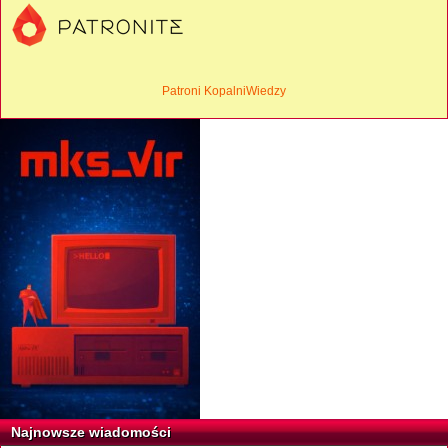
Patroni KopalniWiedzy
Najnowsze wiadomości