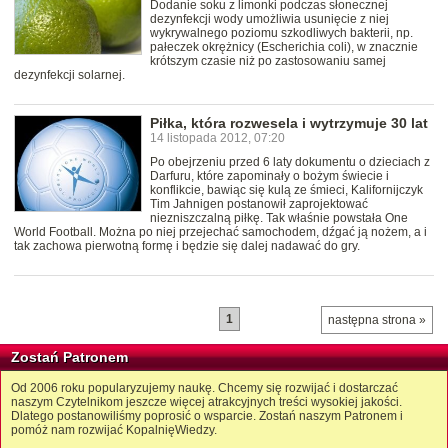
Dodanie soku z limonki podczas słonecznej
dezynfekcji wody umożliwia usunięcie z niej
wykrywalnego poziomu szkodliwych bakterii, np.
pałeczek okrężnicy (Escherichia coli), w znacznie
krótszym czasie niż po zastosowaniu samej
dezynfekcji solarnej.
Piłka, która rozwesela i wytrzymuje 30 lat
14 listopada 2012, 07:20
Po obejrzeniu przed 6 laty dokumentu o dzieciach z
Darfuru, które zapominały o bożym świecie i
konflikcie, bawiąc się kulą ze śmieci, Kalifornijczyk
Tim Jahnigen postanowił zaprojektować
niezniszczalną piłkę. Tak właśnie powstała One
World Football. Można po niej przejechać samochodem, dźgać ją nożem, a i
tak zachowa pierwotną formę i będzie się dalej nadawać do gry.
1
następna strona »
Zostań Patronem
Od 2006 roku popularyzujemy naukę. Chcemy się rozwijać i dostarczać
naszym Czytelnikom jeszcze więcej atrakcyjnych treści wysokiej jakości.
Dlatego postanowiliśmy poprosić o wsparcie. Zostań naszym Patronem i
pomóż nam rozwijać KopalnięWiedzy.