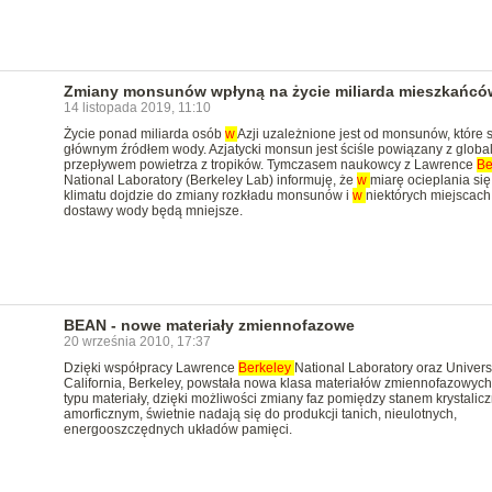
Zmiany monsunów wpłyną na życie miliarda mieszkańców
14 listopada 2019, 11:10
Życie ponad miliarda osób
w
Azji uzależnione jest od monsunów, które 
głównym źródłem wody. Azjatycki monsun jest ściśle powiązany z glob
przepływem powietrza z tropików. Tymczasem naukowcy z Lawrence
Be
National Laboratory (Berkeley Lab) informuję, że
w
miarę ocieplania się
klimatu dojdzie do zmiany rozkładu monsunów i
w
niektórych miejscach
dostawy wody będą mniejsze.
BEAN - nowe materiały zmiennofazowe
20 września 2010, 17:37
Dzięki współpracy Lawrence
Berkeley
National Laboratory oraz Universi
California, Berkeley, powstała nowa klasa materiałów zmiennofazowych
typu materiały, dzięki możliwości zmiany faz pomiędzy stanem krystalic
amorficznym, świetnie nadają się do produkcji tanich, nieulotnych,
energooszczędnych układów pamięci.