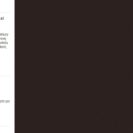
zi
ktury
mnej
odelu
rii,
zin po