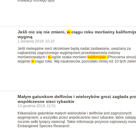
instalacji różnego typu
Jeśli nic się nie zmieni,
w
ciągu roku morświny kalifornij
wyginą
1 sierpnia 2019, 10:10
Jeśli nielegalne sieci skrzelowe będą nadal zastawiane, uważany za
najbardziej zagrożonego wyginięciem przedstawiciela rodziny
morświnowatych i
w
ogóle ssaka morświn
kalifornijski
(Phocoena sinus)
wyginie
w
ciągu roku. Wg naukowców, pozostało mniej niż 10 tych zwier
Małym gatunkom delfinów i wielorybów grozi zagłada pr
współczesne sieci rybackie
13 grudnia 2019, 11:51
Kilkanaście gatunków małych wielorybów i delfinów jest zagrożonych
wyginięciem, a wszystko przez współczesne sieci rybackie, które zabijaj
rocznie setki tysięcy zwierząt. Takie informacje przynosi najnowszy num
Endangered Species Research.