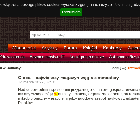
ki włączoną obsługę plików cookies wyrażasz zgodę na ich użycie. Jeśli nie zgadz
Rozumiem
Wiadomości
Artykuły
Forum
Książki
Konkursy
Galeri
Zdrowie/uroda
Bezpieczeństwo IT
Nauki przyrodnicze
Astronomia/fizyk
ki w Berkeley"
sortuj wg:
trafnoś
Gleba – największy magazyn węgla z atmosfery
14 marca 2022, 07:10
Nad odpowiednimi sposobami przyjaznego klimatowi gospodarowania 
tak aby wzbogacić ją
w
huminy – materię organiczną odporną na rozkła
mikrobiologiczny – pracuje międzynarodowy zespół naukowy z udziałe
Polaków.