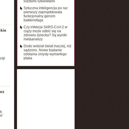
ludzkimi szkieletami
Sztuczna inteligencja po raz
pierwszy zaprojektowała
funkcjonalny genom
bakteriofaga
Czy infekcja SARS-CoV-2 w
skie
ciąży może odbić się na
zdrowiu dziecka? Są wyniki
metaanalizy
Dodo widział świat inaczej, niż
sądzono. Nowe badanie
odsłania zmysły wymarłego
ząt.
ptaka
zez
ą
er