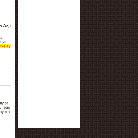
 Azji
są
alnym
rkeley
ty of
. Tego
znym a