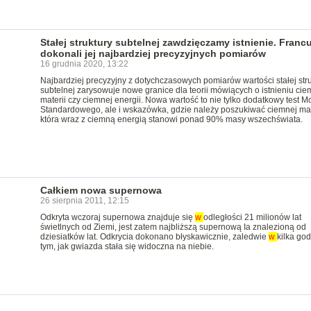
Stałej struktury subtelnej zawdzięczamy istnienie. Francu
dokonali jej najbardziej precyzyjnych pomiarów
16 grudnia 2020, 13:22
Najbardziej precyzyjny z dotychczasowych pomiarów wartości stałej stru
subtelnej zarysowuje nowe granice dla teorii mówiących o istnieniu cie
materii czy ciemnej energii. Nowa wartość to nie tylko dodatkowy test M
Standardowego, ale i wskazówka, gdzie należy poszukiwać ciemnej mate
która wraz z ciemną energią stanowi ponad 90% masy wszechświata.
Całkiem nowa supernowa
26 sierpnia 2011, 12:15
Odkryta wczoraj supernowa znajduje się
w
odległości 21 milionów lat
świetlnych od Ziemi, jest zatem najbliższą supernową Ia znalezioną od
dziesiatków lat. Odkrycia dokonano błyskawicznie, zaledwie
w
kilka god
tym, jak gwiazda stała się widoczna na niebie.