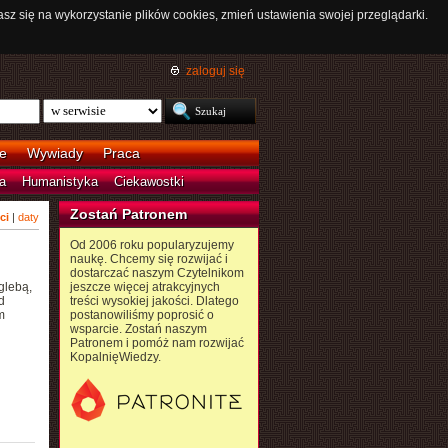
asz się na wykorzystanie plików cookies, zmień ustawienia swojej przeglądarki.
zaloguj się
e
Wywiady
Praca
a
Humanistyka
Ciekawostki
Zostań Patronem
ci
|
daty
Od 2006 roku popularyzujemy
naukę. Chcemy się rozwijać i
dostarczać naszym Czytelnikom
glebą,
jeszcze więcej atrakcyjnych
d
treści wysokiej jakości. Dlatego
m
postanowiliśmy poprosić o
wsparcie. Zostań naszym
Patronem i pomóż nam rozwijać
KopalnięWiedzy.