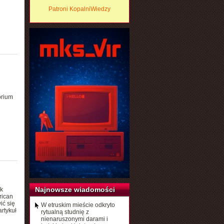
Patroni KopalniWiedzy
orium
Najnowsze wiadomości
k
rican
ić się
W etruskim mieście odkryto
rtykuł
rytualną studnię z
nienaruszonymi darami i