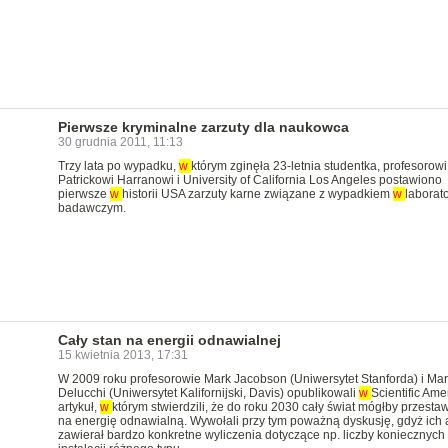
Pierwsze kryminalne zarzuty dla naukowca
30 grudnia 2011, 11:13
Trzy lata po wypadku,
w
którym zginęła 23-letnia studentka, profesorowi
Patrickowi Harranowi i University of California Los Angeles postawiono
pierwsze
w
historii USA zarzuty karne związane z wypadkiem
w
laborat
badawczym.
Cały stan na energii odnawialnej
15 kwietnia 2013, 17:31
W 2009 roku profesorowie Mark Jacobson (Uniwersytet Stanforda) i Mar
Delucchi (Uniwersytet Kalifornijski, Davis) opublikowali
w
Scientific Ame
artykuł,
w
którym stwierdzili, że do roku 2030 cały świat mógłby przestaw
na energię odnawialną. Wywołali przy tym poważną dyskusję, gdyż ich a
zawierał bardzo konkretne wyliczenia dotyczące np. liczby koniecznych