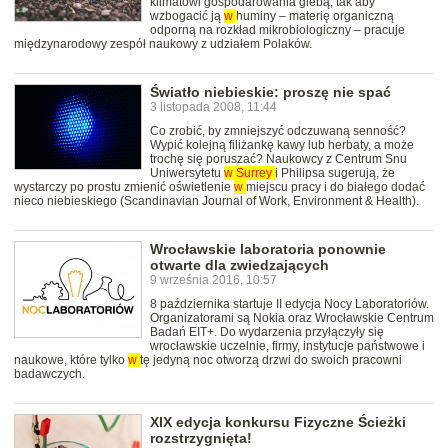
klimatowi gospodarowania glebą, tak aby
wzbogacić ją
w
huminy – materię organiczną
odporną na rozkład mikrobiologiczny – pracuje
międzynarodowy zespół naukowy z udziałem Polaków.
Światło niebieskie: proszę nie spać
3 listopada 2008, 11:44
Co zrobić, by zmniejszyć odczuwaną senność?
Wypić kolejną filiżankę kawy lub herbaty, a może
trochę się poruszać? Naukowcy z Centrum Snu
Uniwersytetu
w
Surrey
i Philipsa sugerują, że
wystarczy po prostu zmienić oświetlenie
w
miejscu pracy i do białego dodać
nieco niebieskiego (Scandinavian Journal of Work, Environment & Health).
Wrocławskie laboratoria ponownie
otwarte dla zwiedzających
9 września 2016, 10:57
8 października startuje II edycja Nocy Laboratoriów.
Organizatorami są Nokia oraz Wrocławskie Centrum
Badań EIT+. Do wydarzenia przyłączyły się
wrocławskie uczelnie, firmy, instytucje państwowe i
naukowe, które tylko
w
tę jedyną noc otworzą drzwi do swoich pracowni
badawczych.
XIX edycja konkursu Fizyczne Ścieżki
rozstrzygnięta!