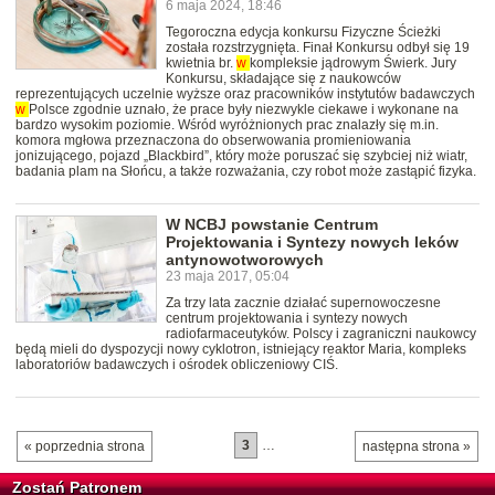
6 maja 2024, 18:46
Tegoroczna edycja konkursu Fizyczne Ścieżki
została rozstrzygnięta. Finał Konkursu odbył się 19
kwietnia br.
w
kompleksie jądrowym Świerk. Jury
Konkursu, składające się z naukowców
reprezentujących uczelnie wyższe oraz pracowników instytutów badawczych
w
Polsce zgodnie uznało, że prace były niezwykle ciekawe i wykonane na
bardzo wysokim poziomie. Wśród wyróżnionych prac znalazły się m.in.
komora mgłowa przeznaczona do obserwowania promieniowania
jonizującego, pojazd „Blackbird”, który może poruszać się szybciej niż wiatr,
badania plam na Słońcu, a także rozważania, czy robot może zastąpić fizyka.
W NCBJ powstanie Centrum
Projektowania i Syntezy nowych leków
antynowotworowych
23 maja 2017, 05:04
Za trzy lata zacznie działać supernowoczesne
centrum projektowania i syntezy nowych
radiofarmaceutyków. Polscy i zagraniczni naukowcy
będą mieli do dyspozycji nowy cyklotron, istniejący reaktor Maria, kompleks
laboratoriów badawczych i ośrodek obliczeniowy CIŚ.
3
…
« poprzednia strona
następna strona »
Zostań Patronem