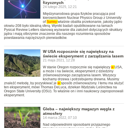
fizycznych
24 lutego 2025, 12:21
Międzynarodowa grupa fizyków pracująca pod
kierownictwem Nuclear Physics Group z University
of
Surrey
właśnie obaliła przekonanie, jakoby jądro
ołowiu-208 było idealną sferą. Wyniki badań opublikowane na łamach
Pysical Review Letters stanową wyzwanie dla założeń dotyczących struktury
jądra i mają olbrzymie znaczenie dla naszego rozumienia sposobów
powstawania najcięższych pierwiastków.
W USA rozpocznie się największy na
świecie eksperyment z zarządzania lasem
21 maja 2021, 12:28
W stanie Oregon rozpocznie się największy
w
USA,
a może i na świecie, eksperyment z dziedziny
zrównoważonego zarządzania lasem. Wszyscy
kochamy drzewa i potrzebujemy drewna. Musimy
znaleźć metodę, by pozyskiwać je
w
sposób zrównoważony. I temu ma służyć
ten eksperyment, mówi Thomas DeLuca, dziekan Wydziału Leśnictwa na
Oregon State University (OSU). To właśnie on i inni naukowcy zaproponowali
eksperyment.
Gleba – największy magazyn węgla z
atmosfery
14 marca 2022, 07:10
Nad odpowiednimi sposobami przyjaznego