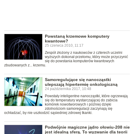
Powstaną krzemowe komputery
kwantowe?
25 czerwca 2010, 11:17
Zespół złożony z naukowców z czterech uczelni
wyższych dokonał przełomu, który może przyczynić
się do powstania komputerów kwantowych
zbudowanych z... krzemu.
Samoregulujące się nanocząstki
ulepszają hipertermię onkologiczną
24 października 2017, 10:48
Powstały inteligentne nanocząstki, które ogrzewają
się do temperatury wystarczającej do zabicia
komórek nowotworowych i później dzięki
zdolnościom samoregulacji zaczynają się
ochładzać, by nie uszkodzić sąsiedniej zdrowej tkanki.
Podwójnie magiczne jądro ołowiu-208 nie
jest idealną sferą. To wyzwanie dla teorii