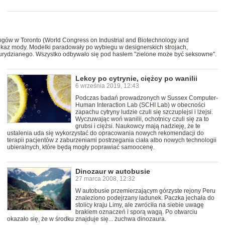
gów w Toronto (World Congress on Industrial and Biotechnology and
kaz mody. Modelki paradowały po wybiegu w designerskich strojach,
rydzianego. Wszystko odbywało się pod hasłem "zielone może być seksowne".
Lekcy po cytrynie, ciężcy po wanilii
6 września 2019, 12:43
Podczas badań prowadzonych w Sussex Computer-
Human Interaction Lab (SCHI Lab) w obecności
zapachu cytryny ludzie czuli się szczuplejsi i lżejsi.
Wyczuwając woń wanilii, ochotnicy czuli się za to
grubsi i ciężsi. Naukowcy mają nadzieję, że te
ustalenia uda się wykorzystać do opracowania nowych rekomendacji do
terapii pacjentów z zaburzeniami postrzegania ciała albo nowych technologii
ubieralnych, które będą mogły poprawiać samoocenę.
Dinozaur w autobusie
27 marca 2008, 12:32
W autobusie przemierzającym górzyste rejony Peru
znaleziono podejrzany ładunek. Paczka jechała do
stolicy kraju Limy, ale zwróciła na siebie uwagę
brakiem oznaczeń i sporą wagą. Po otwarciu
okazało się, że w środku znajduje się... żuchwa dinozaura.