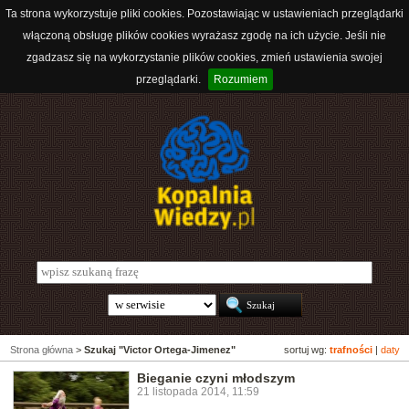
Ta strona wykorzystuje pliki cookies. Pozostawiając w ustawieniach przeglądarki
włączoną obsługę plików cookies wyrażasz zgodę na ich użycie. Jeśli nie
zgadzasz się na wykorzystanie plików cookies, zmień ustawienia swojej
przeglądarki.
Rozumiem
Strona główna
>
Szukaj "Victor Ortega-Jimenez"
sortuj wg:
trafności
|
daty
Bieganie czyni młodszym
21 listopada 2014, 11:59