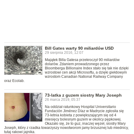
Bill Gates warty 90 miliardów USD
29 sierpnia 2016, 12:07
Majątek Billa Gatesa przekroczył 90 miliardów
dolarów. Zdaniem prowadzonego przez
Bloomberga Billionaire Index stało się tak nie dzięki
wzrostowi cen akcji Microsoftu, a dzięki giełdowym
wzrostom Canadian National Railway Company
oraz Ecolab.
73-latka z guzem siostry Mary Joseph
26 marca 2019, 05:37
Na oddział ratunkowy Hospital Universitario
Fundación Jiménez Díaz w Madrycie zgłosiła się
73-letnia kobieta z powiększającym się od 4
miesięcy bolesnym guzem w okolicy pępkowej.
Okazało się, że to guz, inaczej węzeł, siostry Mary
Joseph, który z rzadka towarzyszy nowotworom jamy brzusznej lub miednicy,
tutaj rakowi jajnika.