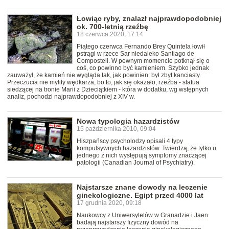
Łowiąc ryby, znalazł najprawdopodobniej
ok. 700-letnią rzeźbę
18 czerwca 2020, 17:14
Piątego czerwca Fernando Brey Quintela łowił
pstrągi w rzece Sar niedaleko Santiago de
Composteli. W pewnym momencie potknął się o
coś, co powinno być kamieniem. Szybko jednak
zauważył, że kamień nie wygląda tak, jak powinien: był zbyt kanciasty.
Przeczucia nie myliły wędkarza, bo to, jak się okazało, rzeźba - statua
siedzącej na tronie Marii z Dzieciątkiem - która w dodatku, wg wstępnych
analiz, pochodzi najprawdopodobniej z XIV w.
Nowa typologia hazardzistów
15 października 2010, 09:04
Hiszpańscy psycholodzy opisali 4 typy
kompulsywnych hazardzistów. Twierdzą, że tylko u
jednego z nich występują symptomy znaczącej
patologii (Canadian Journal of Psychiatry).
Najstarsze znane dowody na leczenie
ginekologiczne. Egipt przed 4000 lat
17 grudnia 2020, 09:18
Naukowcy z Uniwersytetów w Granadzie i Jaen
badają najstarszy fizyczny dowód na