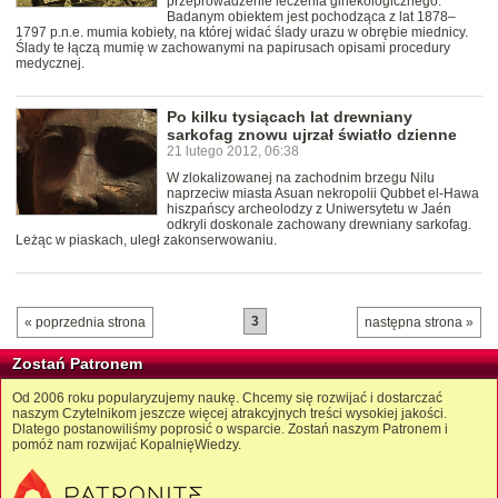
przeprowadzenie leczenia ginekologicznego.
Badanym obiektem jest pochodząca z lat 1878–
1797 p.n.e. mumia kobiety, na której widać ślady urazu w obrębie miednicy.
Ślady te łączą mumię w zachowanymi na papirusach opisami procedury
medycznej.
Po kilku tysiącach lat drewniany
sarkofag znowu ujrzał światło dzienne
21 lutego 2012, 06:38
W zlokalizowanej na zachodnim brzegu Nilu
naprzeciw miasta Asuan nekropolii Qubbet el-Hawa
hiszpańscy archeolodzy z Uniwersytetu w Jaén
odkryli doskonale zachowany drewniany sarkofag.
Leżąc w piaskach, uległ zakonserwowaniu.
3
« poprzednia strona
następna strona »
Zostań Patronem
Od 2006 roku popularyzujemy naukę. Chcemy się rozwijać i dostarczać
naszym Czytelnikom jeszcze więcej atrakcyjnych treści wysokiej jakości.
Dlatego postanowiliśmy poprosić o wsparcie. Zostań naszym Patronem i
pomóż nam rozwijać KopalnięWiedzy.