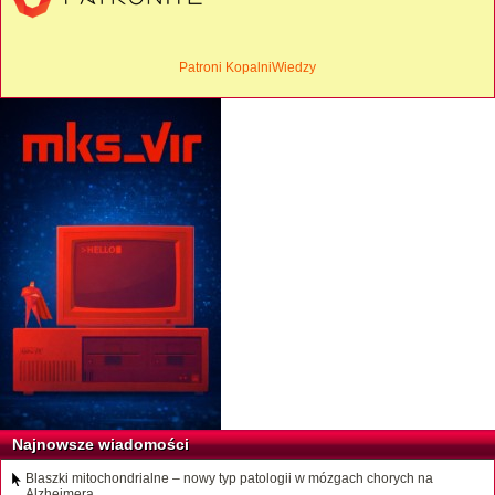
Patroni KopalniWiedzy
Najnowsze wiadomości
Blaszki mitochondrialne – nowy typ patologii w mózgach chorych na
Alzheimera