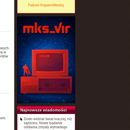
Patroni KopalniWiedzy
owych
wą w
entów
Najnowsze wiadomości
iem.
Dodo widział świat inaczej, niż
sądzono. Nowe badanie
odsłania zmysły wymarłego