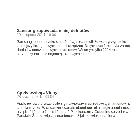
Samsung zapowiada mniej debiutów
19 listopada 2014, 10:36
Samsung, lider na rynku smartfonów, postanowił, że w przyszłym roku
zmniejszy liczbę nowych modeli urządzeń. Dotychczas firma była znana
debiutów coraz to nowych smartfonów. W samym tylko 2014 roku do
sprzedaży trafiło co najmniej 14 nowych modeli.
Apple podbija Chiny
28 stycznia 2015, 09:06
Apple po raz pierwszy stało się największym sprzedawcą smartfonów n
chińskim rynku. W czwartym kwartale ubiegłego roku dzięki popularnośc
urządzeń iPhone 6 oraz iPhone 6 Plus koncern z Cupertino sprzedał w
Państwie Środka więcej smartfonów niż jakakolwiek inna firma