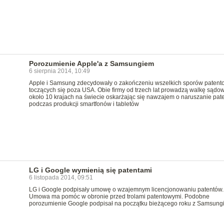
Porozumienie Apple'a z Samsungiem
6 sierpnia 2014, 10:49
Apple i Samsung zdecydowały o zakończeniu wszelkich sporów patent
toczących się poza USA. Obie firmy od trzech lat prowadzą walkę sądo
około 10 krajach na świecie oskarżając się nawzajem o naruszanie pat
podczas produkcji smartfonów i tabletów
LG i Google wymienią się patentami
6 listopada 2014, 09:51
LG i Google podpisały umowę o wzajemnym licencjonowaniu patentów.
Umowa ma pomóc w obronie przed trolami patentowymi. Podobne
porozumienie Google podpisał na początku bieżącego roku z Samsung