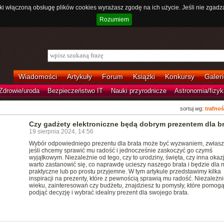
ki włączoną obsługę plików cookies wyrażasz zgodę na ich użycie. Jeśli nie zgadz
Rozumiem
Wiadomości
Artykuły
Forum
Książki
Konkursy
Galeri
Zdrowie/uroda
Bezpieczeństwo IT
Nauki przyrodnicze
Astronomia/fizyk
sortuj wg:
trafnoś
Czy gadżety elektroniczne będą dobrym prezentem dla b
19 sierpnia 2024, 14:56
Wybór odpowiedniego prezentu dla brata może być wyzwaniem, zwłas
jeśli chcemy sprawić mu radość i jednocześnie zaskoczyć go czymś
wyjątkowym. Niezależnie od tego, czy to urodziny, święta, czy inna okazj
warto zastanowić się, co naprawdę ucieszy naszego brata i będzie dla 
praktyczne lub po prostu przyjemne. W tym artykule przedstawimy kilka
inspiracji na prezenty, które z pewnością sprawią mu radość. Niezależn
wieku, zainteresowań czy budżetu, znajdziesz tu pomysły, które pomogą
podjąć decyzję i wybrać idealny prezent dla swojego brata.