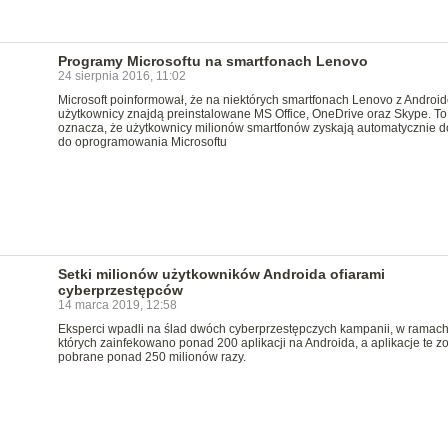
Programy Microsoftu na smartfonach Lenovo
24 sierpnia 2016, 11:02
Microsoft poinformował, że na niektórych smartfonach Lenovo z Androi
użytkownicy znajdą preinstalowane MS Office, OneDrive oraz Skype. To
oznacza, że użytkownicy milionów smartfonów zyskają automatycznie d
do oprogramowania Microsoftu
Setki milionów użytkowników Androida ofiarami
cyberprzestępców
14 marca 2019, 12:58
Eksperci wpadli na ślad dwóch cyberprzestępczych kampanii, w ramac
których zainfekowano ponad 200 aplikacji na Androida, a aplikacje te zo
pobrane ponad 250 milionów razy.