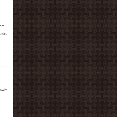
dem
ostęp
h
stały