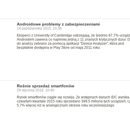
Androidowe problemy z zabezpieczeniami
14 października 2015, 10:36
Eksperci z University of Cambridge ostrzegają, że średnio 87,7% urząd
Androidem zawiera co najmniej jedną z 11 znanych krytycznych dziur. 
do analizy zebrano za pomocą aplikacji "Device Analyzer", która jest
bezpłatnie dostępna w Play Store od maja 2011 roku
Rośnie sprzedaż smartfonów
29 stycznia 2016, 10:40
Rynek smartfonów ciągle się rozwija. Ze wstępnych danych IDC wynika,
czwartym kwartale 2015 roku sprzedano 399,5 miliona tych urządzeń, cz
5,7% więcej niż w analogicznym okresie roku wcześniejszego