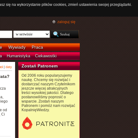
asz się na wykorzystanie plików cookies, zmień ustawienia swojej przeglądarki.
zaloguj się
e
Wywiady
Praca
a
Humanistyka
Ciekawostki
Zostań Patronem
ci
|
daty
Od 2006 roku popularyzujemy
rata?
naukę. Chcemy się rozwijać i
dostarczać naszym Czytelnikom
zcza
jeszcze więcej atrakcyjnych
treści wysokiej jakości. Dlatego
a,
postanowiliśmy poprosić o
niego
wsparcie. Zostań naszym
Patronem i pomóż nam rozwijać
ie od
KopalnięWiedzy.
 Ci