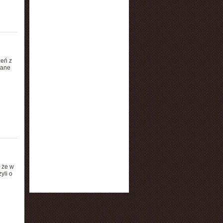
zeń z
Dane
 że w
yli o