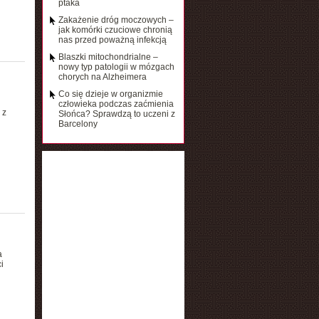
ptaka
Zakażenie dróg moczowych –
jak komórki czuciowe chronią
nas przed poważną infekcją
Blaszki mitochondrialne –
nowy typ patologii w mózgach
chorych na Alzheimera
Co się dzieje w organizmie
człowieka podczas zaćmienia
 z
Słońca? Sprawdzą to uczeni z
Barcelony
a
i