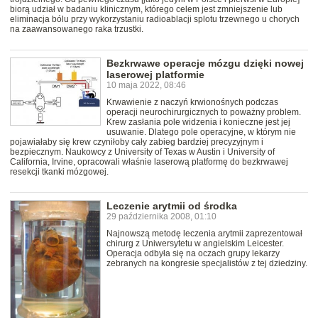
biorą udział w badaniu klinicznym, którego celem jest zmniejszenie lub
eliminacja bólu przy wykorzystaniu radioablacji splotu trzewnego u chorych
na zaawansowanego raka trzustki.
Bezkrwawe operacje mózgu dzięki nowej
laserowej platformie
10 maja 2022, 08:46
Krwawienie z naczyń krwionośnych podczas
operacji neurochirurgicznych to poważny problem.
Krew zasłania pole widzenia i konieczne jest jej
usuwanie. Dlatego pole operacyjne, w którym nie
pojawiałaby się krew czyniłoby cały zabieg bardziej precyzyjnym i
bezpiecznym. Naukowcy z University of Texas w Austin i University of
California, Irvine, opracowali właśnie laserową platformę do bezkrwawej
resekcji tkanki mózgowej.
Leczenie arytmii od środka
29 października 2008, 01:10
Najnowszą metodę leczenia arytmii zaprezentował
chirurg z Uniwersytetu w angielskim Leicester.
Operacja odbyła się na oczach grupy lekarzy
zebranych na kongresie specjalistów z tej dziedziny.