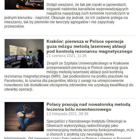
Dotąd uważano, że tak jak rzęski w jajowodach,
migawki nabłonka kanalików wyprowadzających
najądrza napędzają ruch komórek rozrodczych w
jednym kierunku - naprzód. Okazuje się jednak, że ich zadanie polega na
mieszaniu, tak by plemniki nie tworzyły agregatów i nie zapychały
przewodów.
Kraków: pierwsza w Polsce operacja
guza mózgu metodą laserowej ablacji
pod kontrolą rezonansu magnetycznego
21 czerwca 2021, 11:26
Zespół ze Szpitala Uniwersyteckiego w Krakowie
przeprowadził pierwszą w Polsce operację guza
mózgu metodą laserowej ablacji pod kontrolą
rezonansu magnetycznego (MRI). Jak podkreślono na profilu placówki na
Facebooku, to szansa dla pacjentów, którzy z uwagi na umiejscowienie
nowotworu lub dodatkowe obciążenia zdrowotne nie uzyskują kwalifikacji do
otwartej operacji.
Polacy pracują nad nowatorską metodą
leczenia bólu nowotworowego
13 listopada 2021, 08:38
Specjaliści z Narodowego Instytutu Onkologii w
Gliwicach wykorzystują radiochirurgię jako
nieinwazyjną metodę leczenia funkcjonalnego, m.in.
u chorych z arytmią czy neuralgią nerwu
trójdzielnego. Od pewnego czasu [jako jedyni w Polsce i pierwsi w Europie]