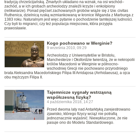
tradycją chrześcijańską. Zmarłych układano na wznak, na osi wschód–
zachód, a w ich grobach archeolodzy znaleźli krzyże i enkolpiony
(relikwiarze). Ponad pięćset zachowanych grobów wiąże się z tzw. civitas
Ruthenica, dzielnicą ruską wzmiankowaną w kronice Wiganda z Marburga z
1383 roku. Naturalnym jest więc pytanie o pochodzenie tamtejszej ludności.
Czy byli to migranci, czy też populacja miejscowa, która przyjęła
prawosławie.
Kogo pochowano w Werginie?
9 września 2010, 09:29
Archeolodzy z Uniwersytetów w Bristolu,
Manchesterze i Oksfordzie twierdzą, że w nekropolii
królów Macedonii w Werginie w północno-
wschodniej Grecji nie pochowano przyrodniego
brata Aleksandra Macedońskiego Filipa III Arridajosa (Arrhidaeusa), a ojca
obu mężczyzn Filipa II.
Tajemnicze sygnały wstrząsną
współczesną fizyką?
4 października 2018, 14:27
Przed dwoma laty nad Antarktyką zarejestrowano
zjawisko, którego fizycy wciąż nie potrafią
jednoznacznie wyjaśnić. Niewykluczone, że nie
pasuje ono do Modelu Standardowego.