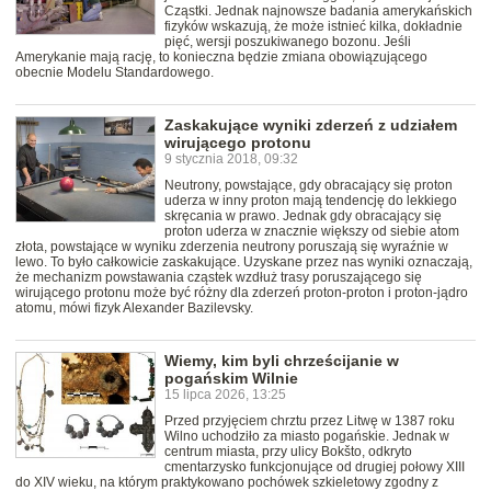
Cząstki. Jednak najnowsze badania amerykańskich
fizyków wskazują, że może istnieć kilka, dokładnie
pięć, wersji poszukiwanego bozonu. Jeśli
Amerykanie mają rację, to konieczna będzie zmiana obowiązującego
obecnie Modelu Standardowego.
Zaskakujące wyniki zderzeń z udziałem
wirującego protonu
9 stycznia 2018, 09:32
Neutrony, powstające, gdy obracający się proton
uderza w inny proton mają tendencję do lekkiego
skręcania w prawo. Jednak gdy obracający się
proton uderza w znacznie większy od siebie atom
złota, powstające w wyniku zderzenia neutrony poruszają się wyraźnie w
lewo. To było całkowicie zaskakujące. Uzyskane przez nas wyniki oznaczają,
że mechanizm powstawania cząstek wzdłuż trasy poruszającego się
wirującego protonu może być różny dla zderzeń proton-proton i proton-jądro
atomu, mówi fizyk Alexander Bazilevsky.
Wiemy, kim byli chrześcijanie w
pogańskim Wilnie
15 lipca 2026, 13:25
Przed przyjęciem chrztu przez Litwę w 1387 roku
Wilno uchodziło za miasto pogańskie. Jednak w
centrum miasta, przy ulicy Bokšto, odkryto
cmentarzysko funkcjonujące od drugiej połowy XIII
do XIV wieku, na którym praktykowano pochówek szkieletowy zgodny z