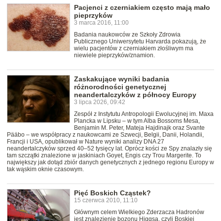
Pacjenci z czerniakiem często mają mało
pieprzyków
3 marca 2016, 11:00
Badania naukowców ze Szkoły Zdrowia
Publicznego Uniwersytetu Harvarda pokazują, że
wielu pacjentów z czerniakiem złośliwym ma
niewiele pieprzyków/znamion.
Zaskakujące wyniki badania
różnorodności genetycznej
neandertalczyków z północy Europy
3 lipca 2026, 09:42
Zespół z Instytutu Antropologii Ewolucyjnej im. Maxa
Plancka w Lipsku – w tym Alba Bossoms Mesa,
Benjamin M. Peter, Mateja Hajdinajk oraz Svante
Pääbo – we współpracy z naukowcami ze Szwecji, Belgii, Danii, Holandii,
Francji i USA, opublikował w Nature wyniki analizy DNA 27
neandertalczyków sprzed 40–52 tysięcy lat. Oprócz kości ze Spy znalazły się
tam szczątki znalezione w jaskiniach Goyet, Engis czy Trou Margerite. To
największy jak dotąd zbiór danych genetycznych z jednego regionu Europy w
tak wąskim oknie czasowym.
Pięć Boskich Cząstek?
15 czerwca 2010, 11:10
Głównym celem Wielkiego Zderzacza Hadronów
jest znalezienie bozonu Higgsa, czyli Boskiej