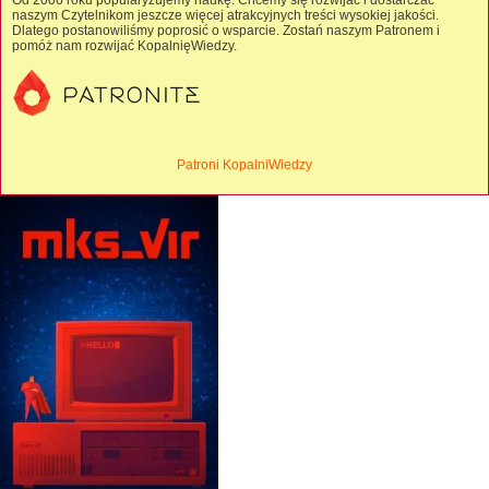
Od 2006 roku popularyzujemy naukę. Chcemy się rozwijać i dostarczać
naszym Czytelnikom jeszcze więcej atrakcyjnych treści wysokiej jakości.
Dlatego postanowiliśmy poprosić o wsparcie. Zostań naszym Patronem i
pomóż nam rozwijać KopalnięWiedzy.
Patroni KopalniWiedzy