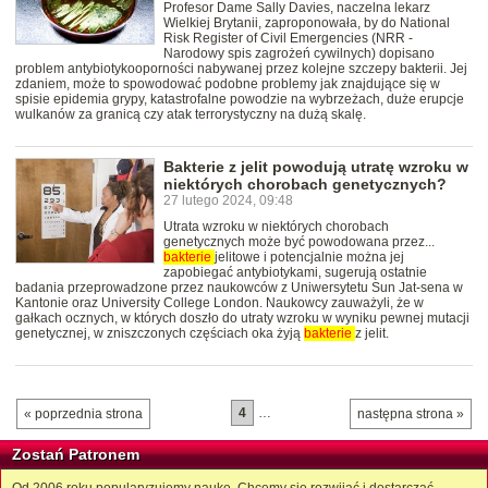
Profesor Dame Sally Davies, naczelna lekarz
Wielkiej Brytanii, zaproponowała, by do National
Risk Register of Civil Emergencies (NRR -
Narodowy spis zagrożeń cywilnych) dopisano
problem antybiotykooporności nabywanej przez kolejne szczepy bakterii. Jej
zdaniem, może to spowodować podobne problemy jak znajdujące się w
spisie epidemia grypy, katastrofalne powodzie na wybrzeżach, duże erupcje
wulkanów za granicą czy atak terrorystyczny na dużą skalę.
Bakterie z jelit powodują utratę wzroku w
niektórych chorobach genetycznych?
27 lutego 2024, 09:48
Utrata wzroku w niektórych chorobach
genetycznych może być powodowana przez...
bakterie
jelitowe i potencjalnie można jej
zapobiegać antybiotykami, sugerują ostatnie
badania przeprowadzone przez naukowców z Uniwersytetu Sun Jat-sena w
Kantonie oraz University College London. Naukowcy zauważyli, że w
gałkach ocznych, w których doszło do utraty wzroku w wyniku pewnej mutacji
genetycznej, w zniszczonych częściach oka żyją
bakterie
z jelit.
4
…
« poprzednia strona
następna strona »
Zostań Patronem