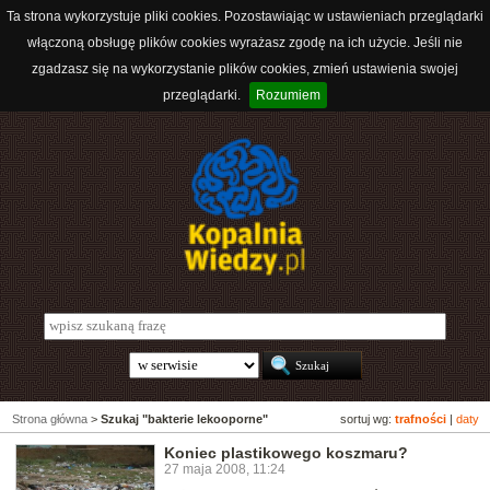
Ta strona wykorzystuje pliki cookies. Pozostawiając w ustawieniach przeglądarki
włączoną obsługę plików cookies wyrażasz zgodę na ich użycie. Jeśli nie
zgadzasz się na wykorzystanie plików cookies, zmień ustawienia swojej
przeglądarki.
Rozumiem
Strona główna
>
Szukaj "bakterie lekooporne"
sortuj wg:
trafności
|
daty
Koniec plastikowego koszmaru?
27 maja 2008, 11:24