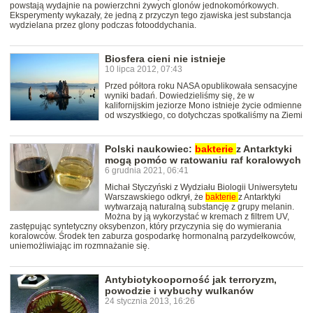
powstają wydajnie na powierzchni żywych glonów jednokomórkowych.
Eksperymenty wykazały, że jedną z przyczyn tego zjawiska jest substancja
wydzielana przez glony podczas fotooddychania.
Biosfera cieni nie istnieje
10 lipca 2012, 07:43
Przed półtora roku NASA opublikowała sensacyjne
wyniki badań. Dowiedzieliśmy się, że w
kalifornijskim jeziorze Mono istnieje życie odmienne
od wszystkiego, co dotychczas spotkaliśmy na Ziemi
Polski naukowiec:
bakterie
z Antarktyki
mogą pomóc w ratowaniu raf koralowych
6 grudnia 2021, 06:41
Michał Styczyński z Wydziału Biologii Uniwersytetu
Warszawskiego odkrył, że
bakterie
z Antarktyki
wytwarzają naturalną substancję z grupy melanin.
Można by ją wykorzystać w kremach z filtrem UV,
zastępując syntetyczny oksybenzon, który przyczynia się do wymierania
koralowców. Środek ten zaburza gospodarkę hormonalną parzydełkowców,
uniemożliwiając im rozmnażanie się.
Antybiotykooporność jak terroryzm,
powodzie i wybuchy wulkanów
24 stycznia 2013, 16:26