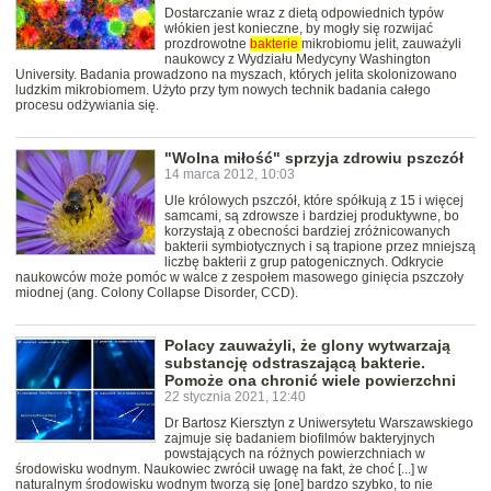
Dostarczanie wraz z dietą odpowiednich typów
włókien jest konieczne, by mogły się rozwijać
prozdrowotne
bakterie
mikrobiomu jelit, zauważyli
naukowcy z Wydziału Medycyny Washington
University. Badania prowadzono na myszach, których jelita skolonizowano
ludzkim mikrobiomem. Użyto przy tym nowych technik badania całego
procesu odżywiania się.
"Wolna miłość" sprzyja zdrowiu pszczół
14 marca 2012, 10:03
Ule królowych pszczół, które spółkują z 15 i więcej
samcami, są zdrowsze i bardziej produktywne, bo
korzystają z obecności bardziej zróżnicowanych
bakterii symbiotycznych i są trapione przez mniejszą
liczbę bakterii z grup patogenicznych. Odkrycie
naukowców może pomóc w walce z zespołem masowego ginięcia pszczoły
miodnej (ang. Colony Collapse Disorder, CCD).
Polacy zauważyli, że glony wytwarzają
substancję odstraszającą bakterie.
Pomoże ona chronić wiele powierzchni
22 stycznia 2021, 12:40
Dr Bartosz Kiersztyn z Uniwersytetu Warszawskiego
zajmuje się badaniem biofilmów bakteryjnych
powstających na różnych powierzchniach w
środowisku wodnym. Naukowiec zwrócił uwagę na fakt, że choć [...] w
naturalnym środowisku wodnym tworzą się [one] bardzo szybko, to nie