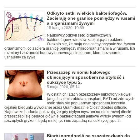
Odkryto setki wielkich bakteriofagów.
Zacierają one granice pomiędzy wirusami
a organizmami żywymi
15 lutego 2020, 10:59
Naukowcy odkryli setki gigantycznych
bakteriofagów, wirusów zabijających bakterie.
Okazało się, że mają one cechy przynależne żywym
organizmom, co zaciera granicę pomiędzy mikroorganizmami a wirusami. Ich
rozmiary i złożoność budowy dorównują strukturom, które bezspornie
uznajemy za żywe
Przeszczep wiriomu kałowego
obiecującym sposobem na otyłość i
cukrzycę typu 2.
5 maja 2020, 05:14
W ostatnich latach przeszczepy mikroflory kałowej
(ang. fecal microbiota transplant, FMT) od zdrowych
osób stały się popularnym sposobem leczenia
ciężkiej biegunki wywołanej przez Gram-dodatnie Clostridioides difficile.
Najnowsze badania pokazują, że gdy otyłym myszom na niezdrowej diecie
przeszczepi się będące głównie bakteriofagami jelitowe wirusy (wiriom) od
szczupłych gryzoni, będą mniej tyć i nie zapadną na cukrzycę typu 2.
Bioróżnorodność na szczoteczkach do