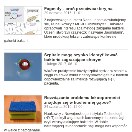
Fagmidy - broń przeciwbakteryjna
29 czerwca 2015, 11:01
Z najnowszego numeru Nano Letters dowiadujemy
się, że naukowcy z MIT-u i Uniwersytetu Harvarda
opracowali interesującą metodę zabijania bakterii.
Uczeni stworzyli cząsteczki nazwane „fagmidami”,
które produkują toksyny zabijające konkretne
gatunki bakterii.
Szpitale mogą szybko identyfikować
bakterie zagrażające chorym
1 lutego 2017, 06:10
Wkrótce praktycznie każdy szpital będzie w stanie w
ciągu zaledwie minut zidentyfikować gatunki bakterii
odpowiedzialne za infekcję rozwijającą się u
pacjenta.
Rozwiązanie problemu lekooporności
znajduje się w kuchennej gąbce?
24 czerwca 2019, 12:06
Naukowcy z Nowojorskiego Instytutu Technologii
(NYIT) odkryli w gąbkach kuchennych bakteriofagi,
czyli wirusy atakujące bakterie. W dobie
narastającej lekooporności fagi mogą nas wspomóc
w walce z patogenami.