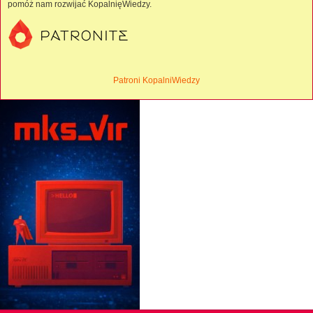
pomóż nam rozwijać KopalnięWiedzy.
Patroni KopalniWiedzy