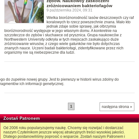
zębów. Naukowcy zaskoczeni
zróżnicowaniem bakteriofagów
9 października 2024, 09:31
Wielka bioróżnorodność lasów deszczowych czy raf
koralowych to rzecz powszechnie znana. Mało kto
jednak zdaje sobie sprawę, jak olbrzymia
bioróżnorodność występuje w jego własnym domu. A konkretnie na
szczoteczce do zębów i słuchawce od prysznica. Grupa naukowców z
Northwestern University odkryła w tych miejscach zaskakująco duże
zróżnicowanie wirusów, z czego wiele gatunków nie było dotychczas
znanych nauce. Uczeni badali bakteriofagi, zidentyfikowane przez nich
organizmy nie są niebezpieczne dla ludzi.
o do zupełnie nowej grupy. Jest to pierwszy w historii wirus zdolny do
ragmentów ich informacji genetycznej.
1
następna strona »
Zostań Patronem
Od 2006 roku popularyzujemy naukę. Chcemy się rozwijać i dostarczać
naszym Czytelnikom jeszcze więcej atrakcyjnych treści wysokiej jakości.
Dlatego postanowiliśmy poprosić o wsparcie. Zostań naszym Patronem i