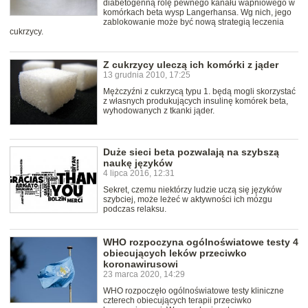
diabetogenną rolę pewnego kanału wapniowego w
komórkach beta wysp Langerhansa. Wg nich, jego
zablokowanie może być nową strategią leczenia
cukrzycy.
Z cukrzycy uleczą ich komórki z jąder
13 grudnia 2010, 17:25
Mężczyźni z cukrzycą typu 1. będą mogli skorzystać
z własnych produkujących insulinę komórek beta,
wyhodowanych z tkanki jąder.
Duże sieci beta pozwalają na szybszą
naukę języków
4 lipca 2016, 12:31
Sekret, czemu niektórzy ludzie uczą się języków
szybciej, może leżeć w aktywności ich mózgu
podczas relaksu.
WHO rozpoczyna ogólnoświatowe testy 4
obiecujących leków przeciwko
koronawirusowi
23 marca 2020, 14:29
WHO rozpoczęło ogólnoświatowe testy kliniczne
czterech obiecujących terapii przeciwko