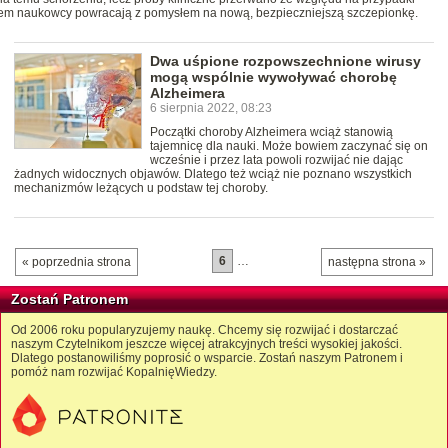
zem naukowcy powracają z pomysłem na nową, bezpieczniejszą szczepionkę.
Dwa uśpione rozpowszechnione wirusy
mogą wspólnie wywoływać chorobę
Alzheimera
6 sierpnia 2022, 08:23
Początki choroby Alzheimera wciąż stanowią
tajemnicę dla nauki. Może bowiem zaczynać się on
wcześnie i przez lata powoli rozwijać nie dając
żadnych widocznych objawów. Dlatego też wciąż nie poznano wszystkich
mechanizmów leżących u podstaw tej choroby.
6
…
« poprzednia strona
następna strona »
Zostań Patronem
Od 2006 roku popularyzujemy naukę. Chcemy się rozwijać i dostarczać
naszym Czytelnikom jeszcze więcej atrakcyjnych treści wysokiej jakości.
Dlatego postanowiliśmy poprosić o wsparcie. Zostań naszym Patronem i
pomóż nam rozwijać KopalnięWiedzy.