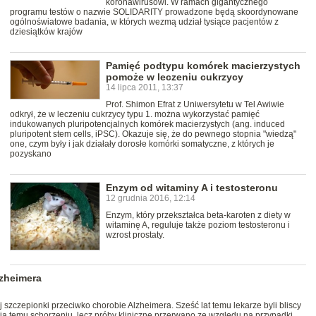
koronawirusowi. W ramach gigantycznego
programu testów o nazwie SOLIDARITY prowadzone będą skoordynowane
ogólnoświatowe badania, w których wezmą udział tysiące pacjentów z
dziesiątków krajów
Pamięć podtypu komórek macierzystych
pomoże w leczeniu cukrzycy
14 lipca 2011, 13:37
Prof. Shimon Efrat z Uniwersytetu w Tel Awiwie
odkrył, że w leczeniu cukrzycy typu 1. można wykorzystać pamięć
indukowanych pluripotencjalnych komórek macierzystych (ang. induced
pluripotent stem cells, iPSC). Okazuje się, że do pewnego stopnia "wiedzą"
one, czym były i jak działały dorosłe komórki somatyczne, z których je
pozyskano
Enzym od witaminy A i testosteronu
12 grudnia 2016, 12:14
Enzym, który przekształca beta-karoten z diety w
witaminę A, reguluje także poziom testosteronu i
wzrost prostaty.
lzheimera
 szczepionki przeciwko chorobie Alzheimera. Sześć lat temu lekarze byli bliscy
 temu schorzeniu, lecz próby kliniczne przerwano ze względu na przypadki