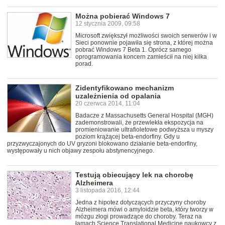
Można pobierać Windows 7
12 stycznia 2009, 09:58
Microsoft zwiększył możliwości swoich serwerów i w
Sieci ponownie pojawiła się strona, z której można
pobrać Windows 7 Beta 1. Oprócz samego
oprogramowania koncern zamieścił na niej kilka
porad.
Zidentyfikowano mechanizm
uzależnienia od opalania
20 czerwca 2014, 11:04
Badacze z Massachusetts General Hospital (MGH)
zademonstrowali, że przewlekła ekspozycja na
promieniowanie ultrafioletowe podwyższa u myszy
poziom krążącej beta-endorfiny. Gdy u
przyzwyczajonych do UV gryzoni blokowano działanie beta-endorfiny,
występowały u nich objawy zespołu abstynencyjnego.
Testują obiecujący lek na chorobę
Alzheimera
3 listopada 2016, 12:44
Jedna z hipotez dotyczących przyczyny choroby
Alzheimera mówi o amyloidzie beta, który tworzy w
mózgu złogi prowadzące do choroby. Teraz na
łamach Science Translational Medicine naukowcy z