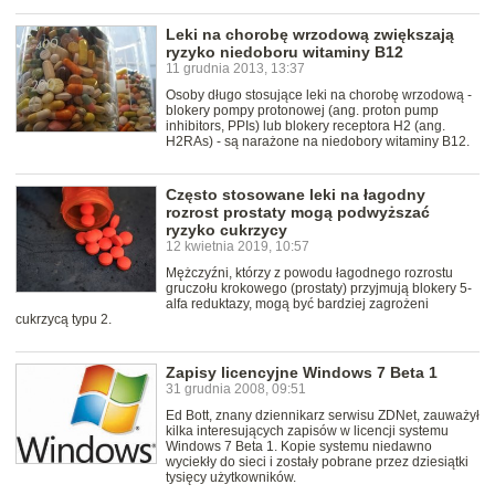
Leki na chorobę wrzodową zwiększają
ryzyko niedoboru witaminy B12
11 grudnia 2013, 13:37
Osoby długo stosujące leki na chorobę wrzodową -
blokery pompy protonowej (ang. proton pump
inhibitors, PPIs) lub blokery receptora H2 (ang.
H2RAs) - są narażone na niedobory witaminy B12.
Często stosowane leki na łagodny
rozrost prostaty mogą podwyższać
ryzyko cukrzycy
12 kwietnia 2019, 10:57
Mężczyźni, którzy z powodu łagodnego rozrostu
gruczołu krokowego (prostaty) przyjmują blokery 5-
alfa reduktazy, mogą być bardziej zagrożeni
cukrzycą typu 2.
Zapisy licencyjne Windows 7 Beta 1
31 grudnia 2008, 09:51
Ed Bott, znany dziennikarz serwisu ZDNet, zauważył
kilka interesujących zapisów w licencji systemu
Windows 7 Beta 1. Kopie systemu niedawno
wyciekły do sieci i zostały pobrane przez dziesiątki
tysięcy użytkowników.