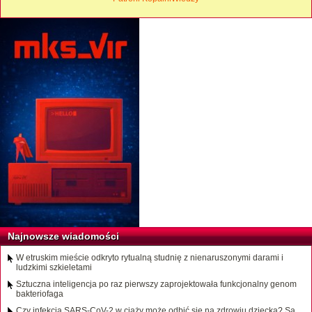
Najnowsze wiadomości
W etruskim mieście odkryto rytualną studnię z nienaruszonymi darami i
ludzkimi szkieletami
Sztuczna inteligencja po raz pierwszy zaprojektowała funkcjonalny genom
bakteriofaga
Czy infekcja SARS-CoV-2 w ciąży może odbić się na zdrowiu dziecka? Są