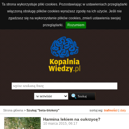
Ta strona wykorzystuje pliki cookies. Pozostawiając w ustawieniach przeglądarki
włączoną obsługę plików cookies wyrażasz zgodę na ich użycie. Jeśli nie
zgadzasz się na wykorzystanie plików cookies, zmień ustawienia swojej
przeglądarki.
Rozumiem
Strona główna
>
Szukaj "beta-blokery"
sortuj wg:
trafności
|
daty
Harmina lekiem na cukrzycę?
10 marca 2015, 06:17