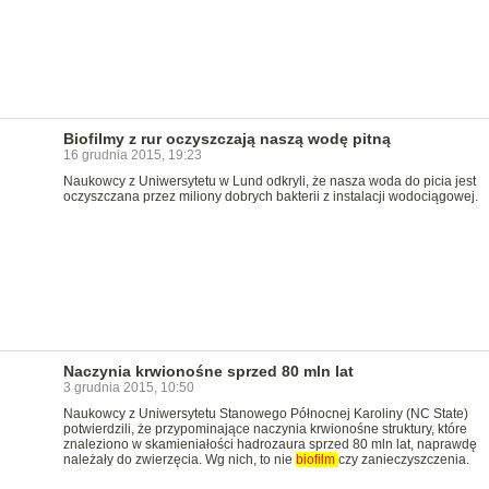
Biofilmy z rur oczyszczają naszą wodę pitną
16 grudnia 2015, 19:23
Naukowcy z Uniwersytetu w Lund odkryli, że nasza woda do picia jest
oczyszczana przez miliony dobrych bakterii z instalacji wodociągowej.
Naczynia krwionośne sprzed 80 mln lat
3 grudnia 2015, 10:50
Naukowcy z Uniwersytetu Stanowego Północnej Karoliny (NC State)
potwierdzili, że przypominające naczynia krwionośne struktury, które
znaleziono w skamieniałości hadrozaura sprzed 80 mln lat, naprawdę
należały do zwierzęcia. Wg nich, to nie
biofilm
czy zanieczyszczenia.