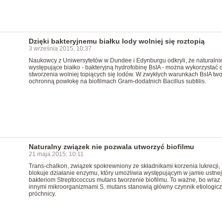
Dzięki bakteryjnemu białku lody wolniej się roztopią
3 września 2015, 10:37
Naukowcy z Uniwersytetów w Dundee i Edynburgu odkryli, że naturalni
występujące białko - bakteryjną hydrofobinę BsIA - można wykorzystać 
stworzenia wolniej topiących się lodów. W zwykłych warunkach BsIA two
ochronną powłokę na biofilmach Gram-dodatnich Bacillus subtilis.
Naturalny związek nie pozwala utworzyć biofilmu
21 maja 2015, 10:11
Trans-chalkon, związek spokrewniony ze składnikami korzenia lukrecji,
blokuje działanie enzymu, który umożliwia występującym w jamie ustnej
bakteriom Streptococcus mutans tworzenie biofilmu. To ważne, bo wraz 
innymi mikroorganizmami S. mutans stanowią główny czynnik etiologic
próchnicy.