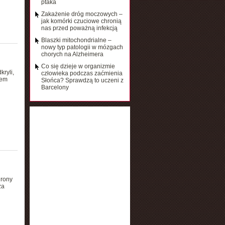
ptaka
Zakażenie dróg moczowych –
jak komórki czuciowe chronią
nas przed poważną infekcją
Blaszki mitochondrialne –
nowy typ patologii w mózgach
chorych na Alzheimera
Co się dzieje w organizmie
ryli,
człowieka podczas zaćmienia
rem
Słońca? Sprawdzą to uczeni z
Barcelony
urony
za