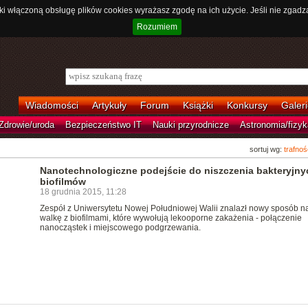
ki włączoną obsługę plików cookies wyrażasz zgodę na ich użycie. Jeśli nie zgadz
Rozumiem
Wiadomości
Artykuły
Forum
Książki
Konkursy
Galeri
Zdrowie/uroda
Bezpieczeństwo IT
Nauki przyrodnicze
Astronomia/fizyk
sortuj wg:
trafnoś
Nanotechnologiczne podejście do niszczenia bakteryjny
biofilmów
18 grudnia 2015, 11:28
Zespół z Uniwersytetu Nowej Południowej Walii znalazł nowy sposób n
walkę z biofilmami, które wywołują lekooporne zakażenia - połączenie
nanocząstek i miejscowego podgrzewania.