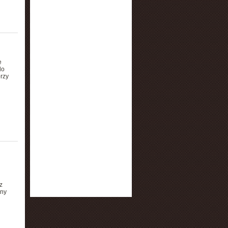
e
do
rzy
z
zny