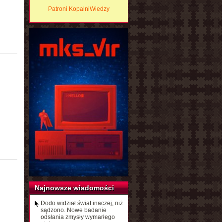
Patroni KopalniWiedzy
Najnowsze wiadomości
Dodo widział świat inaczej, niż
sądzono. Nowe badanie
odsłania zmysły wymarłego