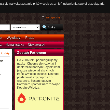
asz się na wykorzystanie plików cookies, zmień ustawienia swojej przeglądarki.
zaloguj się
e
Wywiady
Praca
a
Humanistyka
Ciekawostki
Zostań Patronem
ci
|
daty
Od 2006 roku popularyzujemy
ch
naukę. Chcemy się rozwijać i
dostarczać naszym Czytelnikom
jeszcze więcej atrakcyjnych
treści wysokiej jakości. Dlatego
a
postanowiliśmy poprosić o
wsparcie. Zostań naszym
Patronem i pomóż nam rozwijać
KopalnięWiedzy.