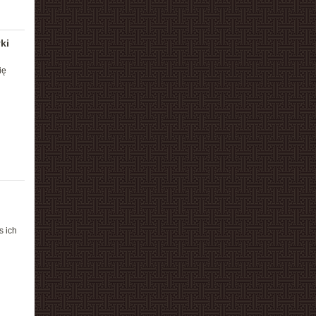
ki
ię
s ich