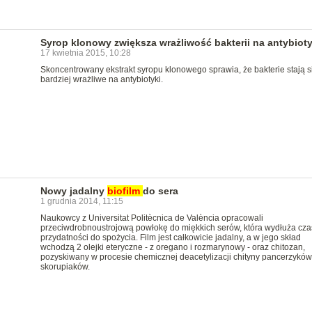
Syrop klonowy zwiększa wrażliwość bakterii na antybioty
17 kwietnia 2015, 10:28
Skoncentrowany ekstrakt syropu klonowego sprawia, że bakterie stają s
bardziej wrażliwe na antybiotyki.
Nowy jadalny
biofilm
do sera
1 grudnia 2014, 11:15
Naukowcy z Universitat Politècnica de València opracowali
przeciwdrobnoustrojową powłokę do miękkich serów, która wydłuża cza
przydatności do spożycia. Film jest całkowicie jadalny, a w jego skład
wchodzą 2 olejki eteryczne - z oregano i rozmarynowy - oraz chitozan,
pozyskiwany w procesie chemicznej deacetylizacji chityny pancerzyków
skorupiaków.