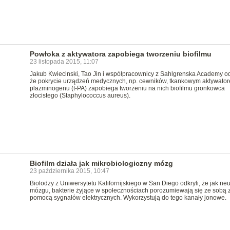
Powłoka z aktywatora zapobiega tworzeniu biofilmu
23 listopada 2015, 11:07
Jakub Kwiecinski, Tao Jin i współpracownicy z Sahlgrenska Academy odk
że pokrycie urządzeń medycznych, np. cewników, tkankowym aktywato
plazminogenu (t-PA) zapobiega tworzeniu na nich biofilmu gronkowca
złocistego (Staphylococcus aureus).
Biofilm działa jak mikrobiologiczny mózg
23 października 2015, 10:47
Biolodzy z Uniwersytetu Kalifornijskiego w San Diego odkryli, że jak ne
mózgu, bakterie żyjące w społecznościach porozumiewają się ze sobą 
pomocą sygnałów elektrycznych. Wykorzystują do tego kanały jonowe.