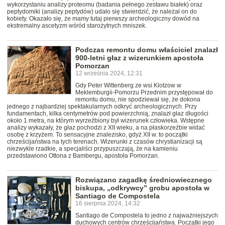
wykorzystaniu analizy proteomu (badania pełnego zestawu białek) oraz
peptydomiki (analizy peptydów) udało się stwierdzić, że należał on do
kobiety. Okazało się, że mamy tutaj pierwszy archeologiczny dowód na
ekstremalny ascetyzm wśród starożytnych mniszek.
Podczas remontu domu właściciel znalazł
900-letni głaz z wizerunkiem apostoła
Pomorzan
12 września 2024, 12:31
Gdy Peter Wittenberg ze wsi Klotzow w
Meklemburgii-Pomorzu Przednim przystępował do
remontu domu, nie spodziewał się, że dokona
jednego z najbardziej spektakularnych odkryć archeologicznych. Przy
fundamentach, kilka centymetrów pod powierzchnią, znalazł głaz długości
około 1 metra, na którym wyrzeźbiony był wizerunek człowieka. Wstępne
analizy wykazały, że głaz pochodzi z XII wieku, a na płaskorzeźbie widać
osobę z krzyżem. To sensacyjne znalezisko, gdyż XII w. to początki
chrześcijaństwa na tych terenach. Wizerunki z czasów chrystianizacji są
niezwykle rzadkie, a specjaliści przypuszczają, że na kamieniu
przedstawiono Ottona z Bambergu, apostoła Pomorzan.
Rozwiązano zagadkę średniowiecznego
biskupa, „odkrywcy” grobu apostoła w
Santiago de Compostela
16 sierpnia 2024, 14:32
Santiago de Compostela to jedno z najważniejszych
duchowych centrów chrześcijaństwa. Początki jego