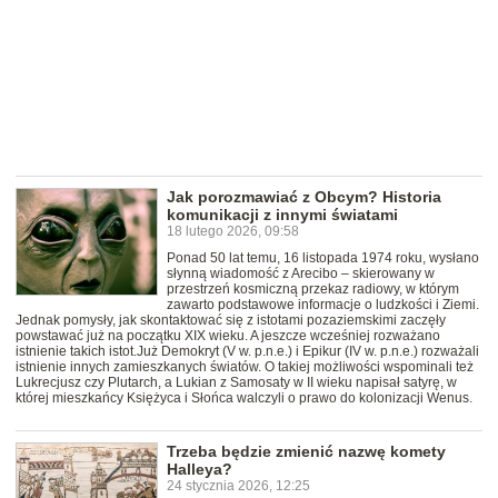
Jak porozmawiać z Obcym? Historia
komunikacji z innymi światami
18 lutego 2026, 09:58
Ponad 50 lat temu, 16 listopada 1974 roku, wysłano
słynną wiadomość z Arecibo – skierowany w
przestrzeń kosmiczną przekaz radiowy, w którym
zawarto podstawowe informacje o ludzkości i Ziemi.
Jednak pomysły, jak skontaktować się z istotami pozaziemskimi zaczęły
powstawać już na początku XIX wieku. A jeszcze wcześniej rozważano
istnienie takich istot.Już Demokryt (V w. p.n.e.) i Epikur (IV w. p.n.e.) rozważali
istnienie innych zamieszkanych światów. O takiej możliwości wspominali też
Lukrecjusz czy Plutarch, a Lukian z Samosaty w II wieku napisał satyrę, w
której mieszkańcy Księżyca i Słońca walczyli o prawo do kolonizacji Wenus.
Trzeba będzie zmienić nazwę komety
Halleya?
24 stycznia 2026, 12:25