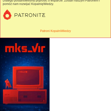
Dlatego postanowiliśmy poprosić o wsparcie. Zostań naszym Patronem i
pomóż nam rozwijać KopalnięWiedzy.
Patroni KopalniWiedzy