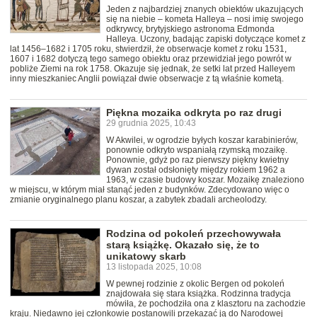
Jeden z najbardziej znanych obiektów ukazujących
się na niebie – kometa Halleya – nosi imię swojego
odkrywcy, brytyjskiego astronoma Edmonda
Halleya. Uczony, badając zapiski dotyczące komet z
lat 1456–1682 i 1705 roku, stwierdził, że obserwacje komet z roku 1531,
1607 i 1682 dotyczą tego samego obiektu oraz przewidział jego powrót w
pobliże Ziemi na rok 1758. Okazuje się jednak, że setki lat przed Halleyem
inny mieszkaniec Anglii powiązał dwie obserwacje z tą właśnie kometą.
Piękna mozaika odkryta po raz drugi
29 grudnia 2025, 10:43
W Akwilei, w ogrodzie byłych koszar karabinierów,
ponownie odkryto wspaniałą rzymską mozaikę.
Ponownie, gdyż po raz pierwszy piękny kwietny
dywan został odsłonięty między rokiem 1962 a
1963, w czasie budowy koszar. Mozaikę znaleziono
w miejscu, w którym miał stanąć jeden z budynków. Zdecydowano więc o
zmianie oryginalnego planu koszar, a zabytek zbadali archeolodzy.
Rodzina od pokoleń przechowywała
starą książkę. Okazało się, że to
unikatowy skarb
13 listopada 2025, 10:08
W pewnej rodzinie z okolic Bergen od pokoleń
znajdowała się stara książka. Rodzinna tradycja
mówiła, że pochodziła ona z klasztoru na zachodzie
kraju. Niedawno jej członkowie postanowili przekazać ją do Narodowej