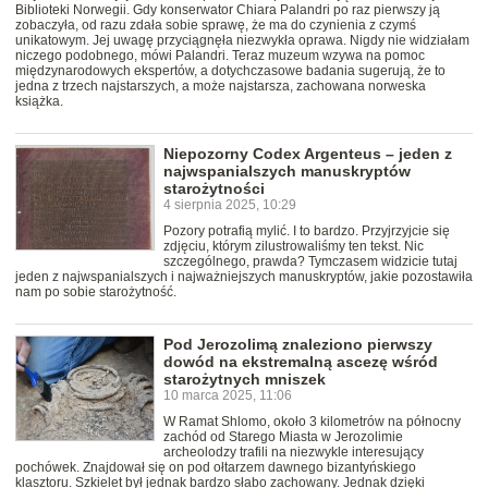
Biblioteki Norwegii. Gdy konserwator Chiara Palandri po raz pierwszy ją
zobaczyła, od razu zdała sobie sprawę, że ma do czynienia z czymś
unikatowym. Jej uwagę przyciągnęła niezwykła oprawa. Nigdy nie widziałam
niczego podobnego, mówi Palandri. Teraz muzeum wzywa na pomoc
międzynarodowych ekspertów, a dotychczasowe badania sugerują, że to
jedna z trzech najstarszych, a może najstarsza, zachowana norweska
książka.
Niepozorny Codex Argenteus – jeden z
najwspanialszych manuskryptów
starożytności
4 sierpnia 2025, 10:29
Pozory potrafią mylić. I to bardzo. Przyjrzyjcie się
zdjęciu, którym zilustrowaliśmy ten tekst. Nic
szczególnego, prawda? Tymczasem widzicie tutaj
jeden z najwspanialszych i najważniejszych manuskryptów, jakie pozostawiła
nam po sobie starożytność.
Pod Jerozolimą znaleziono pierwszy
dowód na ekstremalną ascezę wśród
starożytnych mniszek
10 marca 2025, 11:06
W Ramat Shlomo, około 3 kilometrów na północny
zachód od Starego Miasta w Jerozolimie
archeolodzy trafili na niezwykle interesujący
pochówek. Znajdował się on pod ołtarzem dawnego bizantyńskiego
klasztoru. Szkielet był jednak bardzo słabo zachowany. Jednak dzięki