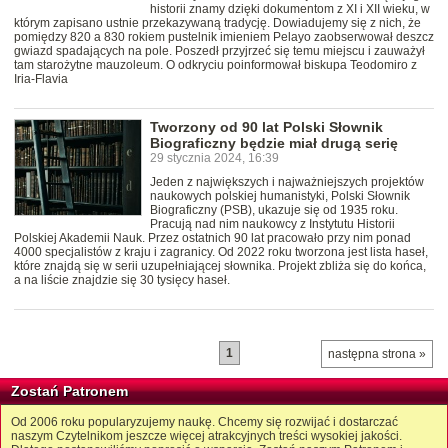
historii znamy dzięki dokumentom z XI i XII wieku, w
którym zapisano ustnie przekazywaną tradycję. Dowiadujemy się z nich, że
pomiędzy 820 a 830 rokiem pustelnik imieniem Pelayo zaobserwował deszcz
gwiazd spadających na pole. Poszedł przyjrzeć się temu miejscu i zauważył
tam starożytne mauzoleum. O odkryciu poinformował biskupa Teodomiro z
Iria-Flavia
Tworzony od 90 lat Polski Słownik
Biograficzny będzie miał drugą serię
29 stycznia 2024, 16:39
Jeden z największych i najważniejszych projektów
naukowych polskiej humanistyki, Polski Słownik
Biograficzny (PSB), ukazuje się od 1935 roku.
Pracują nad nim naukowcy z Instytutu Historii
Polskiej Akademii Nauk. Przez ostatnich 90 lat pracowało przy nim ponad
4000 specjalistów z kraju i zagranicy. Od 2022 roku tworzona jest lista haseł,
które znajdą się w serii uzupełniającej słownika. Projekt zbliża się do końca,
a na liście znajdzie się 30 tysięcy haseł.
1
następna strona »
Zostań Patronem
Od 2006 roku popularyzujemy naukę. Chcemy się rozwijać i dostarczać
naszym Czytelnikom jeszcze więcej atrakcyjnych treści wysokiej jakości.