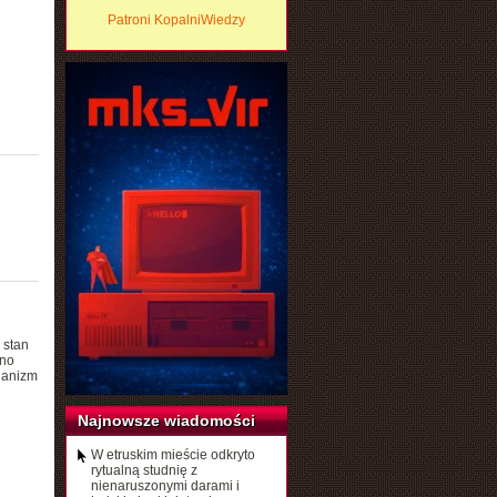
Patroni KopalniWiedzy
 stan
wno
hanizm
Najnowsze wiadomości
W etruskim mieście odkryto
rytualną studnię z
nienaruszonymi darami i