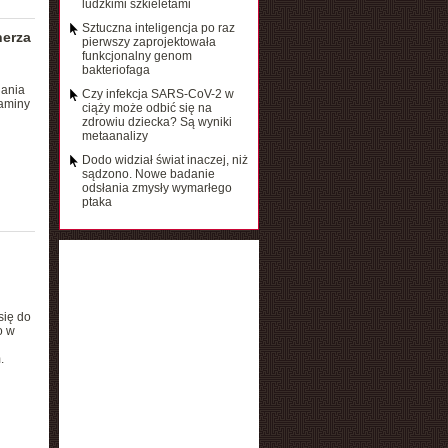
ludzkimi szkieletami
Sztuczna inteligencja po raz
herza
pierwszy zaprojektowała
funkcjonalny genom
bakteriofaga
dania
Czy infekcja SARS-CoV-2 w
taminy
ciąży może odbić się na
zdrowiu dziecka? Są wyniki
metaanalizy
Dodo widział świat inaczej, niż
sądzono. Nowe badanie
odsłania zmysły wymarłego
ptaka
się do
o w
.