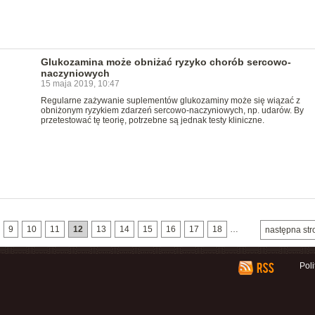
Glukozamina może obniżać ryzyko chorób sercowo-
naczyniowych
15 maja 2019, 10:47
Regularne zażywanie suplementów glukozaminy może się wiązać z
obniżonym ryzykiem zdarzeń sercowo-naczyniowych, np. udarów. By
przetestować tę teorię, potrzebne są jednak testy kliniczne.
9
10
11
12
13
14
15
16
17
18
…
następna str
Pol