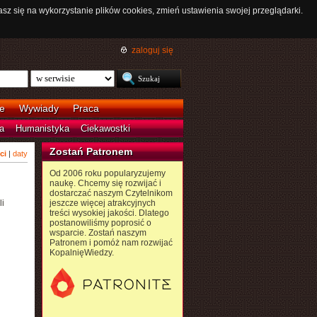
asz się na wykorzystanie plików cookies, zmień ustawienia swojej przeglądarki.
zaloguj się
e
Wywiady
Praca
a
Humanistyka
Ciekawostki
Zostań Patronem
ci
|
daty
Od 2006 roku popularyzujemy
naukę. Chcemy się rozwijać i
dostarczać naszym Czytelnikom
i
jeszcze więcej atrakcyjnych
treści wysokiej jakości. Dlatego
postanowiliśmy poprosić o
wsparcie. Zostań naszym
Patronem i pomóż nam rozwijać
KopalnięWiedzy.