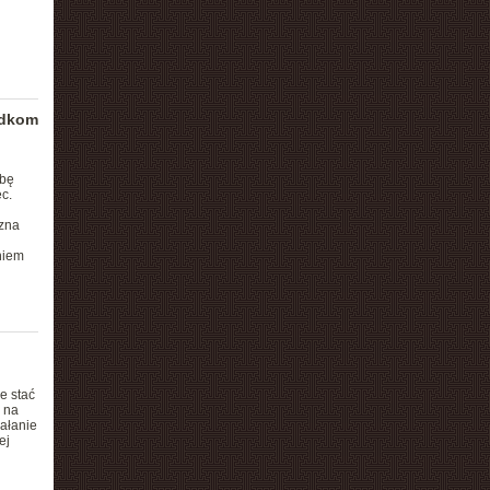
adkom
obę
c.
zna
niem
e stać
 na
ałanie
ej