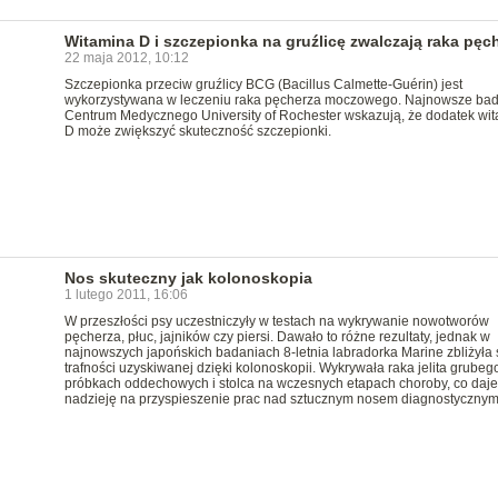
Witamina D i szczepionka na gruźlicę zwalczają raka pęc
22 maja 2012, 10:12
Szczepionka przeciw gruźlicy BCG (Bacillus Calmette-Guérin) jest
wykorzystywana w leczeniu raka pęcherza moczowego. Najnowsze ba
Centrum Medycznego University of Rochester wskazują, że dodatek wi
D może zwiększyć skuteczność szczepionki.
Nos skuteczny jak kolonoskopia
1 lutego 2011, 16:06
W przeszłości psy uczestniczyły w testach na wykrywanie nowotworów
pęcherza, płuc, jajników czy piersi. Dawało to różne rezultaty, jednak w
najnowszych japońskich badaniach 8-letnia labradorka Marine zbliżyła 
trafności uzyskiwanej dzięki kolonoskopii. Wykrywała raka jelita grubeg
próbkach oddechowych i stolca na wczesnych etapach choroby, co daje
nadzieję na przyspieszenie prac nad sztucznym nosem diagnostycznym