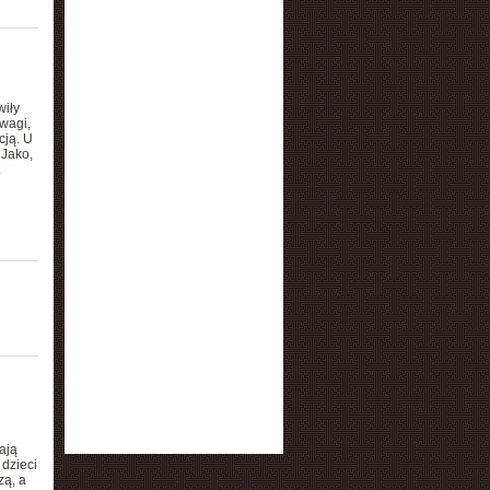
iły
wagi,
cją. U
 Jako,
.
ają
 dzieci
zą, a