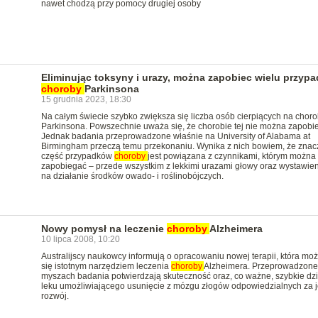
nawet chodzą przy pomocy drugiej osoby
Eliminując toksyny i urazy, można zapobiec wielu przyp
choroby
Parkinsona
15 grudnia 2023, 18:30
Na całym świecie szybko zwiększa się liczba osób cierpiących na chor
Parkinsona. Powszechnie uważa się, że chorobie tej nie można zapobie
Jednak badania przeprowadzone właśnie na University of Alabama at
Birmingham przeczą temu przekonaniu. Wynika z nich bowiem, że znac
część przypadków
choroby
jest powiązana z czynnikami, którym można
zapobiegać – przede wszystkim z lekkimi urazami głowy oraz wystawie
na działanie środków owado- i roślinobójczych.
Nowy pomysł na leczenie
choroby
Alzheimera
10 lipca 2008, 10:20
Australijscy naukowcy informują o opracowaniu nowej terapii, która moż
się istotnym narzędziem leczenia
choroby
Alzheimera. Przeprowadzone
myszach badania potwierdzają skuteczność oraz, co ważne, szybkie dzi
leku umożliwiającego usunięcie z mózgu złogów odpowiedzialnych za j
rozwój.