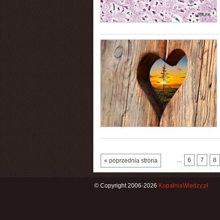
…
6
7
8
« poprzednia strona
© Copyright 2006-2026
KopalniaWiedzy.pl