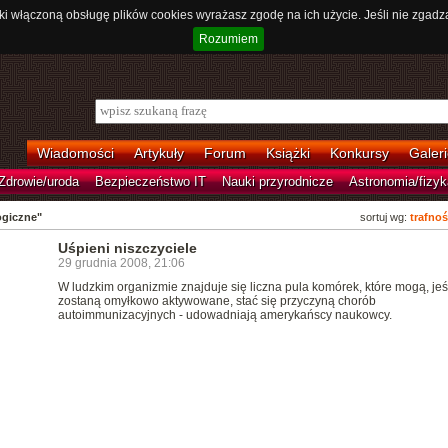
ki włączoną obsługę plików cookies wyrażasz zgodę na ich użycie. Jeśli nie zgadz
Rozumiem
Wiadomości
Artykuły
Forum
Książki
Konkursy
Galeri
Zdrowie/uroda
Bezpieczeństwo IT
Nauki przyrodnicze
Astronomia/fizyk
giczne"
sortuj wg:
trafnoś
Uśpieni niszczyciele
29 grudnia 2008, 21:06
W ludzkim organizmie znajduje się liczna pula komórek, które mogą, jeśl
zostaną omyłkowo aktywowane, stać się przyczyną chorób
autoimmunizacyjnych - udowadniają amerykańscy naukowcy.