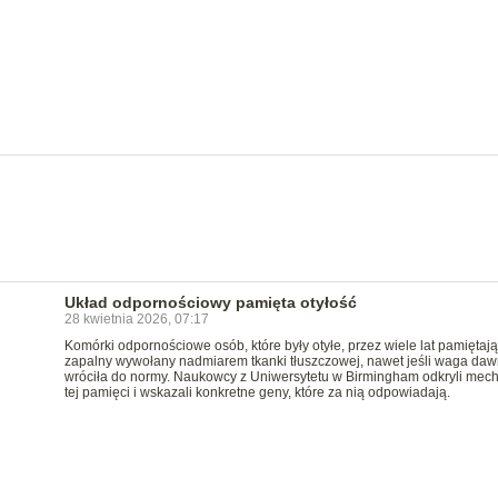
Układ odpornościowy pamięta otyłość
28 kwietnia 2026, 07:17
Komórki odpornościowe osób, które były otyłe, przez wiele lat pamiętają
zapalny wywołany nadmiarem tkanki tłuszczowej, nawet jeśli waga da
wróciła do normy. Naukowcy z Uniwersytetu w Birmingham odkryli mec
tej pamięci i wskazali konkretne geny, które za nią odpowiadają.