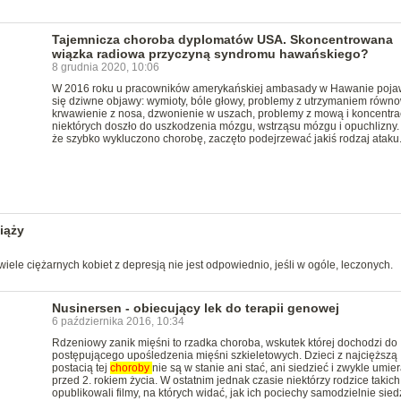
Tajemnicza choroba dyplomatów USA. Skoncentrowana
wiązka radiowa przyczyną syndromu hawańskiego?
8 grudnia 2020, 10:06
W 2016 roku u pracowników amerykańskiej ambasady w Hawanie pojaw
się dziwne objawy: wymioty, bóle głowy, problemy z utrzymaniem równo
krwawienie z nosa, dzwonienie w uszach, problemy z mową i koncentra
niektórych doszło do uszkodzenia mózgu, wstrząsu mózgu i opuchlizny.
że szybko wykluczono chorobę, zaczęto podejrzewać jakiś rodzaj ataku
iąży
wiele ciężarnych kobiet z depresją nie jest odpowiednio, jeśli w ogóle, leczonych.
Nusinersen - obiecujący lek do terapii genowej
6 października 2016, 10:34
Rdzeniowy zanik mięśni to rzadka choroba, wskutek której dochodzi do
postępującego upośledzenia mięśni szkieletowych. Dzieci z najcięższą
postacią tej
choroby
nie są w stanie ani stać, ani siedzieć i zwykle umier
przed 2. rokiem życia. W ostatnim jednak czasie niektórzy rodzice takich
opublikowali filmy, na których widać, jak ich pociechy samodzielnie sied