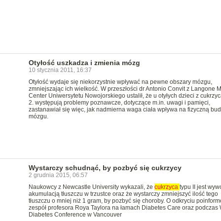
Otyłość uszkadza i zmienia mózg
10 stycznia 2011, 16:37
Otyłość wydaje się niekorzystnie wpływać na pewne obszary mózgu,
zmniejszając ich wielkość. W przeszłości dr Antonio Convit z Langone 
Center Uniwersytetu Nowojorskiego ustalił, że u otyłych dzieci z cukrzyc
2. występują problemy poznawcze, dotyczące m.in. uwagi i pamięci,
zastanawiał się więc, jak nadmierna waga ciała wpływa na fizyczną bu
mózgu.
Wystarczy schudnąć, by pozbyć się cukrzycy
2 grudnia 2015, 06:57
Naukowcy z Newcastle University wykazali, że
cukrzyca
typu II jest wy
akumulacją tłuszczu w trzustce oraz że wystarczy zmniejszyć ilość tego
tłuszczu o mniej niż 1 gram, by pozbyć się choroby. O odkryciu poinfor
zespół profesora Roya Taylora na łamach Diabetes Care oraz podczas 
Diabetes Conference w Vancouver