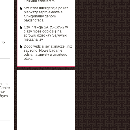
ludzkimi szkieletami
Sztuczna inteligencja po raz
pierwszy zaprojektowała
funkcjonalny genom
bakteriofaga
Czy infekcja SARS-CoV-2 w
ciąży może odbić się na
zdrowiu dziecka? Są wyniki
metaanalizy
arzy
Dodo widział świat inaczej, niż
sądzono. Nowe badanie
odsłania zmysły wymarłego
ptaka
eniem
Centre
łowe
órych