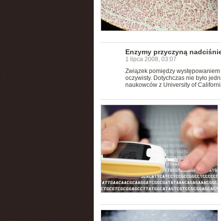
Enzymy przyczyną nadciśnie
1 lipca 2008, 03:07
Związek pomiędzy występowaniem nad
oczywisty. Dotychczas nie było je
naukowców z University of Californ