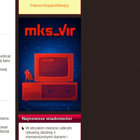
Patroni KopalniWiedzy
Medical
ą typu
dowę
Najnowsze wiadomości
wołana
mował
W etruskim mieście odkryto
World
rytualną studnię z
nienaruszonymi darami i