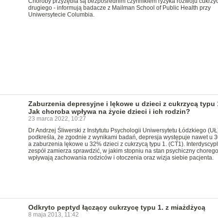
Choroby przyzębia są bezpośrednim czynnikiem ryzyka rozwoju cukrzyc
drugiego - informują badacze z Mailman School of Public Health przy
Uniwersytecie Columbia.
Zaburzenia depresyjne i lękowe u dzieci z cukrzycą typu 
Jak choroba wpływa na życie dzieci i ich rodzin?
23 marca 2022, 10:27
Dr Andrzej Śliwerski z Instytutu Psychologii Uniwersytetu Łódzkiego (UŁ
podkreśla, że zgodnie z wynikami badań, depresja występuje nawet u 
a zaburzenia lękowe u 32% dzieci z cukrzycą typu 1. (CT1). Interdyscyp
zespół zamierza sprawdzić, w jakim stopniu na stan psychiczny choreg
wpływają zachowania rodziców i otoczenia oraz wizja siebie pacjenta.
Odkryto peptyd łączący cukrzycę typu 1. z miażdżycą
8 maja 2013, 11:42