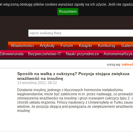
ki włączoną obsługę plików cookies wyrażasz zgodę na ich użycie. Jeśli nie zgadz
Rozumiem
Wiadomości
Artykuły
Forum
Książki
Konkursy
Galeri
Zdrowie/uroda
Bezpieczeństwo IT
Nauki przyrodnicze
Astronomia/fizyk
sortuj wg:
trafnoś
Sposób na walkę z cukrzycą? Pozycja stojąca zwiększa
wrażliwość na insulinę
13 września 2021, 08:22
Działanie insuliny, jednego z kluczowych hormonów metabolizmu
węglowodanów, może być zakłócone m.in. przez nadwagę, co prowadzi
zmniejszenia wrażliwości na insulinę i grozi rozwojem cukrzycy typu 2. 
chorób układu krążenia. Fińscy naukowcy z Uniwersytetu w Turku zauwa
właśnie, że pozycja stojąca jest powiązana ze zwiększeniem wrażliwośc
insulinę