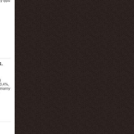
y typu
1.
)
30,4%,
linarny
o