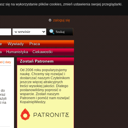
asz się na wykorzystanie plików cookies, zmień ustawienia swojej przeglądarki.
zaloguj się
e
Wywiady
Praca
a
Humanistyka
Ciekawostki
Zostań Patronem
ci
|
daty
Od 2006 roku popularyzujemy
naukę. Chcemy się rozwijać i
dostarczać naszym Czytelnikom
jeszcze więcej atrakcyjnych
treści wysokiej jakości. Dlatego
postanowiliśmy poprosić o
 do
wsparcie. Zostań naszym
oraz
Patronem i pomóż nam rozwijać
żyli
KopalnięWiedzy.
i na