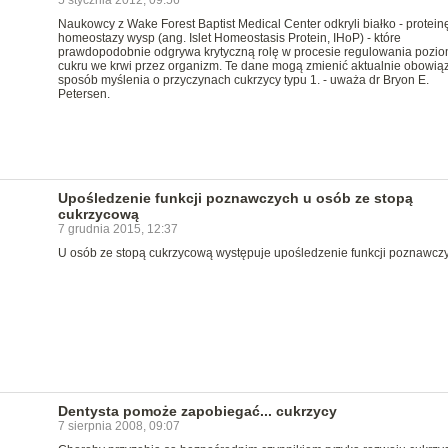
5 stycznia 2012, 09:56
Naukowcy z Wake Forest Baptist Medical Center odkryli białko - protein
homeostazy wysp (ang. Islet Homeostasis Protein, IHoP) - które
prawdopodobnie odgrywa krytyczną rolę w procesie regulowania pozi
cukru we krwi przez organizm. Te dane mogą zmienić aktualnie obowią
sposób myślenia o przyczynach cukrzycy typu 1. - uważa dr Bryon E.
Petersen.
Upośledzenie funkcji poznawczych u osób ze stopą
cukrzycową
7 grudnia 2015, 12:37
U osób ze stopą cukrzycową występuje upośledzenie funkcji poznawcz
Dentysta pomoże zapobiegać... cukrzycy
7 sierpnia 2008, 09:07