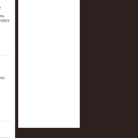
ę
omu
zujący
ych.