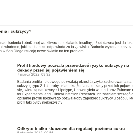
nia i cukrzycy?
ciśnienia i obniżonej wrazliwoci na działanie insuliny już od dawna jest da lek
dnak wiadomo, jaki mechanizm odpowiada za to zjawisko. Badania wykonane przez
ia w San Diego rzucają nowe światło na ten problem.
Profil lipidowy pozwala przewidzieć ryzyko cukrzycy na
dekady przed jej pojawieniem się
7 marca 2022, 09:32
Badania profilu lipidowego pozwalają określić ryzyko zachorowania na
cukrzycę typu 2. i choroby układu krążenia na dekady przed ich pojawi
się, twierdzą naukowcy z Lipotype, Uniwersytetu w Lund oraz Twincore 
for Experimental and Clinical Infection Research. Ich zdaniem szczegó
opisanie profilu lipidowego pozwalałoby zapobiec cukrzycy u osób, u kt
profil taki byłby niekorzystny
Odkryto białko kluczowe dla regulacji poziomu cukru