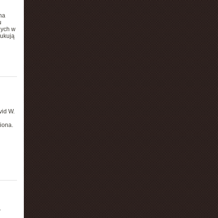
na
u
nych w
dukują
vid W.
iona.
.