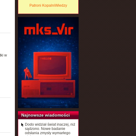
Patroni KopalniWiedzy
tki w
Najnowsze wiadomości
Dodo widział świat inaczej, niż
sądzono. Nowe badanie
odsłania zmysły wymarłego