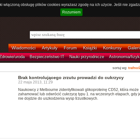
ki włączoną obsługę plików cookies wyrażasz zgodę na ich użycie. Jeśli nie zgadz
Rozumiem
Wiadomości
Artykuły
Forum
Książki
Konkursy
Galeri
Zdrowie/uroda
Bezpieczeństwo IT
Nauki przyrodnicze
Astronomia/fizyk
sortuj wg:
trafnoś
Brak kontrolującego zrzutu prowadzi do cukrzycy
22 maja 2013, 11:29
Naukowcy z Melbourne zidentyfikowali glikoproteinę CD52, która może
zahamować lub odwrócić cukrzycę typu 1. na wczesnych etapach, gdy j
nie dojdzie do uszkodzenia wysp trzustkowych.