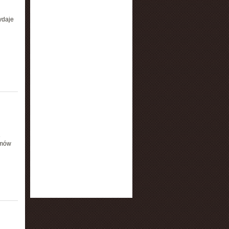
ydaje
e
emów