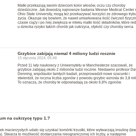
Matki przekazują swoim dzieciom kolor włosów, oczu czy choroby
dziedziczne. Jak dowodzą najnowsze badania Wexner Medical Center 
Ohio State University, mogą też przekazywać korzyści ze zdrowego tryb
życia. Okazuje się bowiem, że nawet umiarkowana ilość ćwiczeń fizycz
czasie ciąży i po niej zwiększa w mleku matki ilość składników, które re
u dziecka ryzyko takich chorób jak cukrzyca, otyłość czy choroby serca.
Grzybice zabijają niemal 4 miliony ludzi rocznie
15 stycznia 2024, 05:49
Przed 11 laty naukowcy z Uniwersytetu w Manchesterze szacowali, że
grzybice zabijają około 2 milionów ludzi rocznie. Niedawno profesor Da
Denning, współautor tamtych badań, przeprowadził nowe szacunki i
stwierdził, że roczna liczba zgonów z powodu grzybic wzrosła do 3,8 mil
To oznacza, że choroby te odpowiadają za około 6,8% zgonów.
um na cukrzycę typu 1.?
 macierzystych udało się uzyskać komórki trzustki, które wytwarzają insulinę (tzw
 Stwarza to możliwość dostarczania nieograniczonej ich liczby, a następnie