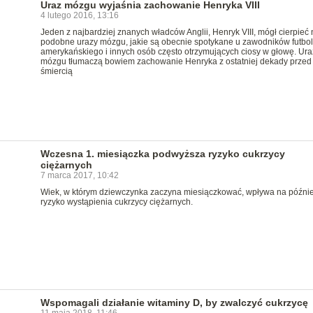
Uraz mózgu wyjaśnia zachowanie Henryka VIII
4 lutego 2016, 13:16
Jeden z najbardziej znanych władców Anglii, Henryk VIII, mógł cierpieć 
podobne urazy mózgu, jakie są obecnie spotykane u zawodników futbo
amerykańskiego i innych osób często otrzymujących ciosy w głowę. Ura
mózgu tłumaczą bowiem zachowanie Henryka z ostatniej dekady przed
śmiercią
Wczesna 1. miesiączka podwyższa ryzyko cukrzycy
ciężarnych
7 marca 2017, 10:42
Wiek, w którym dziewczynka zaczyna miesiączkować, wpływa na późnie
ryzyko wystąpienia cukrzycy ciężarnych.
Wspomagali działanie witaminy D, by zwalczyć cukrzycę