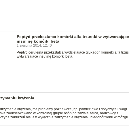
Peptyd przekształca komórki alfa trzustki w wytwarzające
insulinę komórki beta
1 sierpnia 2014, 12:40
Peptyd ceruleina przekształca wydzielające glukagon komórki alfa trzus
wytwarzające insulinę komórki beta.
zymaniu krążenia
zatrzymanie krążenia, ma problemy poznawcze, np. pamięciowe i dotyczące uwagi.
ska zaobserwowano w kontrolnej grupie osób po zawale serca, naukowcy z
czyną zaburzeń nie jest wyłącznie zatrzymanie krążenia i niedobór tlenu w mózgu.