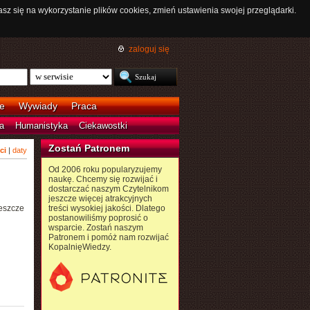
asz się na wykorzystanie plików cookies, zmień ustawienia swojej przeglądarki.
zaloguj się
e
Wywiady
Praca
a
Humanistyka
Ciekawostki
Zostań Patronem
ci
|
daty
Od 2006 roku popularyzujemy
naukę. Chcemy się rozwijać i
dostarczać naszym Czytelnikom
jeszcze więcej atrakcyjnych
eszcze
treści wysokiej jakości. Dlatego
postanowiliśmy poprosić o
wsparcie. Zostań naszym
Patronem i pomóż nam rozwijać
KopalnięWiedzy.