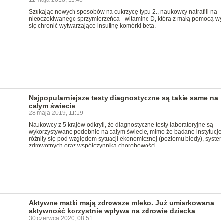
11 maja 2018, 11:46
Szukając nowych sposobów na cukrzycę typu 2., naukowcy natrafili na
nieoczekiwanego sprzymierzeńca - witaminę D, która z małą pomocą w
się chronić wytwarzające insulinę komórki beta.
Najpopularniejsze testy diagnostyczne są takie same na
całym świecie
28 maja 2019, 11:19
Naukowcy z 5 krajów odkryli, że diagnostyczne testy laboratoryjne są
wykorzystywane podobnie na całym świecie, mimo że badane instytucj
różniły się pod względem sytuacji ekonomicznej (poziomu biedy), syst
zdrowotnych oraz współczynnika chorobowości.
Aktywne matki mają zdrowsze mleko. Już umiarkowana
aktywność korzystnie wpływa na zdrowie dziecka
30 czerwca 2020, 08:51