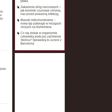
ptaka
Zakażenie dróg moczowych –
jak komórki czuciowe chronią
na
nas przed poważną infekcją
lu
zy
Blaszki mitochondrialne –
nowy typ patologii w mózgach
chorych na Alzheimera
Co się dzieje w organizmie
człowieka podczas zaćmienia
Słońca? Sprawdzą to uczeni z
Barcelony
jsze