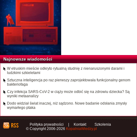
Najnowsze wiadomości
W etruskim mieście odkryto rytualną studnię z nienaruszonymi darami i
ludzkimi szkieletami
Sztuczna inteligencja po raz pierwszy zaprojektowała funkcjonalny genom
bakteriofaga
Czy infekcja SARS-CoV-2 w ciąży może odbić się na zdrowiu dziecka? Są
wyniki metaanalizy
Dodo widział świat inaczej, niż sądzono. Nowe badanie odsłania zmysły
wymarłego ptaka
Polityka prywatności
|
Kontakt
Szkolenia
© Copyright 2006-2026
KopalniaWiedzy.pl