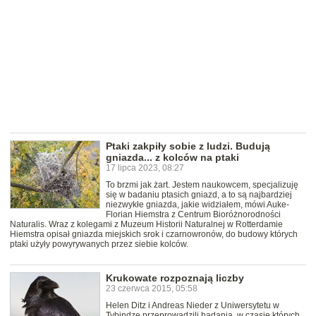
Ptaki zakpiły sobie z ludzi. Budują
gniazda... z kolców na ptaki
17 lipca 2023, 08:27
To brzmi jak żart. Jestem naukowcem, specjalizuję
się w badaniu ptasich gniazd, a to są najbardziej
niezwykłe gniazda, jakie widziałem, mówi Auke-
Florian Hiemstra z Centrum Bioróżnorodności
Naturalis. Wraz z kolegami z Muzeum Historii Naturalnej w Rotterdamie
Hiemstra opisał gniazda miejskich srok i czarnowronów, do budowy których
ptaki użyły powyrywanych przez siebie kolców.
Krukowate rozpoznają liczby
23 czerwca 2015, 05:58
Helen Ditz i Andreas Nieder z Uniwersytetu w
Tybindze przeprowadzili badania, w czasie których