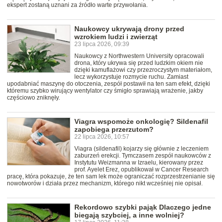
ekspert zostaną uznani za źródło warte przywołania.
Naukowcy ukrywają drony przed
wzrokiem ludzi i zwierząt
23 lipca 2026, 09:39
Naukowcy z Northwestern University opracowali
drona, który ukrywa się przed ludzkim okiem nie
dzięki kamuflażowi czy przezroczystym materiałom,
lecz wykorzystuje rozmycie ruchu. Zamiast
upodabniać maszynę do otoczenia, zespół postawił na ten sam efekt, dzięki
któremu szybko wirujący wentylator czy śmigło sprawiają wrażenie, jakby
częściowo zniknęły.
Viagra wspomoże onkologię? Sildenafil
zapobiega przerzutom?
22 lipca 2026, 10:57
Viagra (sildenafil) kojarzy się głównie z leczeniem
zaburzeń erekcji. Tymczasem zespół naukowców z
Instytutu Weizmanna w Izraelu, kierowany przez
prof. Ayelet Erez, opublikował w Cancer Research
pracę, która pokazuje, że ten sam lek może ograniczać rozprzestrzenianie się
nowotworów i działa przez mechanizm, którego nikt wcześniej nie opisał.
Rekordowo szybki pająk Dlaczego jedne
biegają szybciej, a inne wolniej?