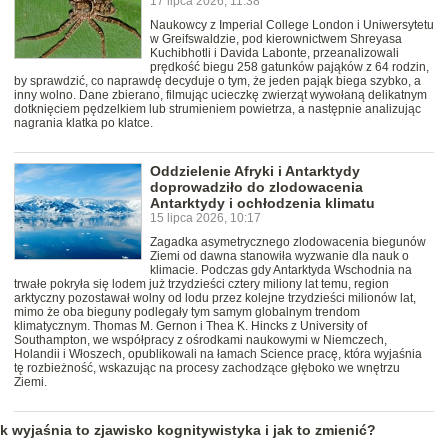
17 lipca 2026, 11:38
Naukowcy z Imperial College London i Uniwersytetu
w Greifswaldzie, pod kierownictwem Shreyasa
Kuchibhotli i Davida Labonte, przeanalizowali
prędkość biegu 258 gatunków pająków z 64 rodzin,
by sprawdzić, co naprawdę decyduje o tym, że jeden pająk biega szybko, a
inny wolno. Dane zbierano, filmując ucieczkę zwierząt wywołaną delikatnym
dotknięciem pędzelkiem lub strumieniem powietrza, a następnie analizując
nagrania klatka po klatce.
Oddzielenie Afryki i Antarktydy
doprowadziło do zlodowacenia
Antarktydy i ochłodzenia klimatu
15 lipca 2026, 10:17
Zagadka asymetrycznego zlodowacenia biegunów
Ziemi od dawna stanowiła wyzwanie dla nauk o
klimacie. Podczas gdy Antarktyda Wschodnia na
trwałe pokryła się lodem już trzydzieści cztery miliony lat temu, region
arktyczny pozostawał wolny od lodu przez kolejne trzydzieści milionów lat,
mimo że oba bieguny podlegały tym samym globalnym trendom
klimatycznym. Thomas M. Gernon i Thea K. Hincks z University of
Southampton, we współpracy z ośrodkami naukowymi w Niemczech,
Holandii i Włoszech, opublikowali na łamach Science pracę, która wyjaśnia
tę rozbieżność, wskazując na procesy zachodzące głęboko we wnętrzu
Ziemi.
k wyjaśnia to zjawisko kognitywistyka i jak to zmienić?