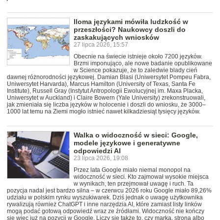
Iloma językami mówiła ludzkość w
przeszłości? Naukowcy doszli do
zaskakujących wniosków
27 lipca 2026, 15:57
Obecnie na świecie istnieje około 7200 języków.
Brzmi imponująco, ale nowe badanie opublikowane
w Science pokazuje, że to zaledwie blady cień
dawnej różnorodności językowej. Damian Blasi (Uniwersytet Pompeu Fabra,
Uniwersytet Harvarda), Marcus Hamilton (University of Texas, Santa Fe
Institute), Russell Gray (Instytut Antropologii Ewolucyjnej im. Maxa Placka,
Uniwersytet w Auckland) i Claire Bowern (Yale University) zrekonstruowali,
jak zmieniała się liczba języków w holocenie i doszli do wniosku, że 3000–
1000 lat temu na Ziemi mogło istnieć nawet kilkadziesiąt tysięcy języków.
Walka o widoczność w sieci: Google,
modele językowe i generatywne
odpowiedzi AI
23 lipca 2026, 19:08
Przez lata Google miało niemal monopol na
widoczność w sieci. Kto zajmował wysokie miejsca
w wynikach, ten przejmował uwagę i ruch. Ta
pozycja nadal jest bardzo silna – w czerwcu 2026 roku Google miało 89,26%
udziału w polskim rynku wyszukiwarek. Dziś jednak o uwagę użytkownika
rywalizują również ChatGPT i inne narzędzia AI, które zamiast listy linków
mogą podać gotową odpowiedź wraz ze źródłami. Widoczność nie kończy
się więc już na pozycji w Google. Liczy się także to, czy marka, strona albo