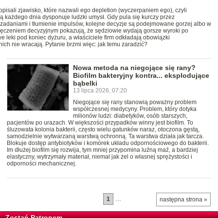
pisali zjawisko, które nazwali ego depletion (wyczerpaniem ego), czyli
ą każdego dnia dysponuje ludzki umysł. Gdy pula się kurczy przez
zadaniami i tłumienie impulsów, kolejne decyzje są podejmowane gorzej albo w
ęczeniem decyzyjnym pokazują, że sędziowie wydają gorsze wyroki po
we leki pod koniec dyżuru, a właściciele firm odkładają obowiązki
 nich nie wracają. Pytanie brzmi więc: jak temu zaradzić?
Nowa metoda na niegojące się rany?
Biofilm bakteryjny kontra... eksplodujące
bąbelki
13 lipca 2026, 07:20
Niegojące się rany stanowią poważny problem
współczesnej medycyny. Problem, który dotyka
milionów ludzi: diabetyków, osób starszych,
pacjentów po urazach. W większości przypadków winny jest biofilm. To
śluzowata kolonia bakterii, często wielu gatunków naraz, otoczona gęstą,
samodzielnie wytwarzaną warstwą ochronną. Ta warstwa działa jak tarcza.
Blokuje dostęp antybiotyków i komórek układu odpornościowego do bakterii.
Im dłużej biofilm się rozwija, tym mniej przypomina luźną maź, a bardziej
elastyczny, wytrzymały materiał, niemal jak żel o własnej sprężystości i
odporności mechanicznej.
1
…
następna strona »
Zostań Patronem