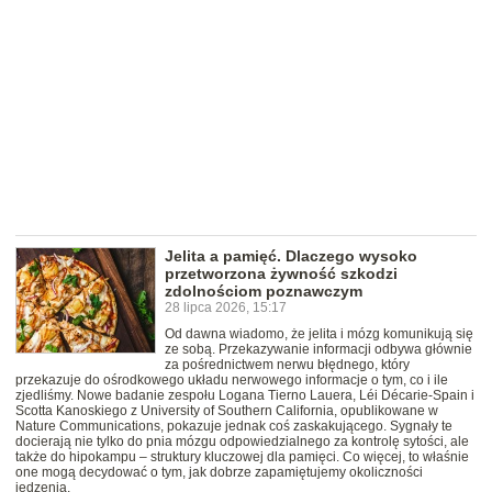
Jelita a pamięć. Dlaczego wysoko
przetworzona żywność szkodzi
zdolnościom poznawczym
28 lipca 2026, 15:17
Od dawna wiadomo, że jelita i mózg komunikują się
ze sobą. Przekazywanie informacji odbywa głównie
za pośrednictwem nerwu błędnego, który
przekazuje do ośrodkowego układu nerwowego informacje o tym, co i ile
zjedliśmy. Nowe badanie zespołu Logana Tierno Lauera, Léi Décarie-Spain i
Scotta Kanoskiego z University of Southern California, opublikowane w
Nature Communications, pokazuje jednak coś zaskakującego. Sygnały te
docierają nie tylko do pnia mózgu odpowiedzialnego za kontrolę sytości, ale
także do hipokampu – struktury kluczowej dla pamięci. Co więcej, to właśnie
one mogą decydować o tym, jak dobrze zapamiętujemy okoliczności
jedzenia.