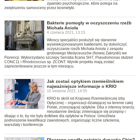
zjawisko psychologiczne, które polega na
zwiększeniu samooceny przez kosmetyki.
Bakterie pomogły w oczyszczeniu rzeźb
Michała Anioła
4 czerwca 2021, 13:15
Włoscy specjaliści posłużyli się starannie
wyselekcjonowanymi bakteriami, by dokończyć
oczyszczanie rzeźb Michała Anioła z zespołu
grobowego Medyceuszów (Nowej Zakrystii) we
Florencji. Wykorzystano szczepy Serratia ficaria SH7, Pseudomonas stutzeri
CONC11 i Rhodococcus sp. ZCONT. Wyniki projektu mają zostać
zaprezentowane jeszcze w tym miesiącu.
Jak zostać optykiem rzemieślnikiem
najważniejsze informacje o KRIO
10 sierpnia 2022, 14:55
KRIO to skrót od Krajowej Rzemieślniczej Izby
Optycznej – organizacji działającej na terenie całej
Polski, zrzeszającej optyków. Dba o interesy branży,
nieustannie śledząc zmieniające się przepisy i
dbając o to, by nie były dotkliwe dla optyków w Polsce. Umożliwia
podnoszenie kwalifikacji zawodowych, organizując liczne szkolenia,
warsztaty i konferencje.
Dlaczego upadła ostatnia dynastia Chin?