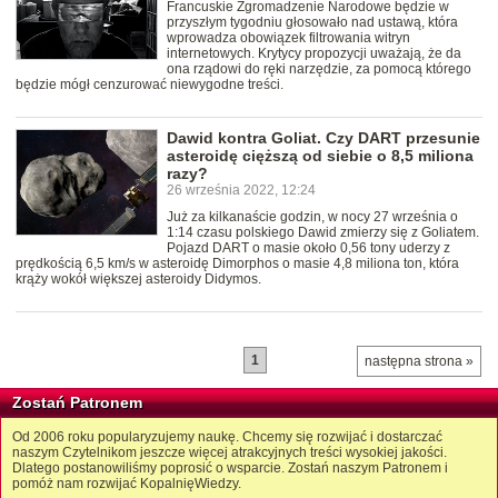
Francuskie Zgromadzenie Narodowe będzie w
przyszłym tygodniu głosowało nad ustawą, która
wprowadza obowiązek filtrowania witryn
internetowych. Krytycy propozycji uważają, że da
ona rządowi do ręki narzędzie, za pomocą którego
będzie mógł cenzurować niewygodne treści.
Dawid kontra Goliat. Czy DART przesunie
asteroidę cięższą od siebie o 8,5 miliona
razy?
26 września 2022, 12:24
Już za kilkanaście godzin, w nocy 27 września o
1:14 czasu polskiego Dawid zmierzy się z Goliatem.
Pojazd DART o masie około 0,56 tony uderzy z
prędkością 6,5 km/s w asteroidę Dimorphos o masie 4,8 miliona ton, która
krąży wokół większej asteroidy Didymos.
1
następna strona »
Zostań Patronem
Od 2006 roku popularyzujemy naukę. Chcemy się rozwijać i dostarczać
naszym Czytelnikom jeszcze więcej atrakcyjnych treści wysokiej jakości.
Dlatego postanowiliśmy poprosić o wsparcie. Zostań naszym Patronem i
pomóż nam rozwijać KopalnięWiedzy.