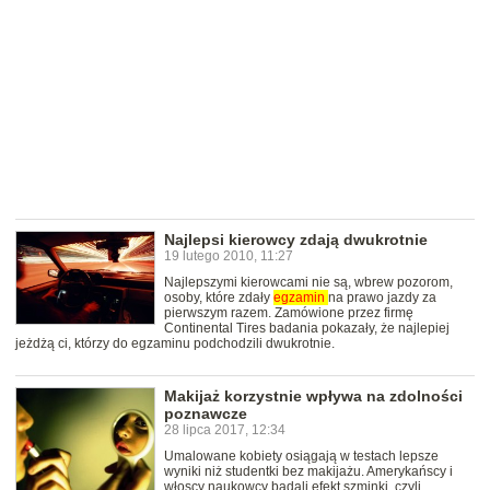
Najlepsi kierowcy zdają dwukrotnie
19 lutego 2010, 11:27
Najlepszymi kierowcami nie są, wbrew pozorom,
osoby, które zdały
egzamin
na prawo jazdy za
pierwszym razem. Zamówione przez firmę
Continental Tires badania pokazały, że najlepiej
jeżdżą ci, którzy do egzaminu podchodzili dwukrotnie.
Makijaż korzystnie wpływa na zdolności
poznawcze
28 lipca 2017, 12:34
Umalowane kobiety osiągają w testach lepsze
wyniki niż studentki bez makijażu. Amerykańscy i
włoscy naukowcy badali efekt szminki, czyli