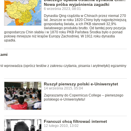
Nowa próba wyjaśnienia zagadki
6 września 2023, 08:01
Dynastia Qing rządziła w Chinach przez niemal 270
lat. Jeszcze w roku 1820 Chiny były najpotężniejszą
gospodarką świata, a ich PKB stanowił 32,9%
światowego produktu brutto. Od tamtej pory pozycja
gospodarcza Chin słabła i w 1870 roku PKB Państwa Środka było o ponad
połowę mniejsze niż krajów Europy Zachodniej. W 1911 roku dynastia
upadła.
kami
i wprowadza (oprócz testów z zakresu czytania, pisania i arytmetyki) egzaminy
Ruszył pierwszy polski e-Uniwersytet
14 września 2015, 05:04
Zapraszamy do Copernicus College – pierwszego
polskiego e-Uniwersytetu!
Francuzi chcą filtrować internet
12 lutego 2010, 13:02