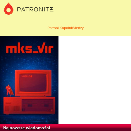
Patroni KopalniWiedzy
Najnowsze wiadomości